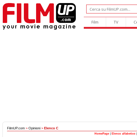
Film
TV
C
FilmUP.com
>
Opinioni
>
Elenco C
HomePage
|
Elenco alfabetico