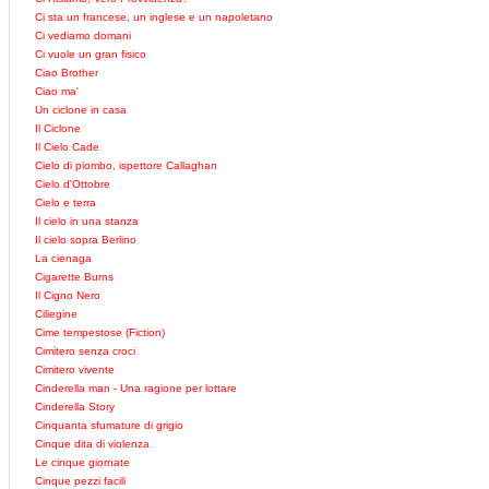
Ci sta un francese, un inglese e un napoletano
Ci vediamo domani
Ci vuole un gran fisico
Ciao Brother
Ciao ma'
Un ciclone in casa
Il Ciclone
Il Cielo Cade
Cielo di piombo, ispettore Callaghan
Cielo d'Ottobre
Cielo e terra
Il cielo in una stanza
Il cielo sopra Berlino
La cienaga
Cigarette Burns
Il Cigno Nero
Ciliegine
Cime tempestose (Fiction)
Cimitero senza croci
Cimitero vivente
Cinderella man - Una ragione per lottare
Cinderella Story
Cinquanta sfumature di grigio
Cinque dita di violenza
Le cinque giornate
Cinque pezzi facili