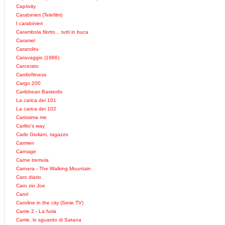
Captivity
Carabinieri (Telefilm)
I carabinieri
Carambola filotto... tutti in buca
Caramel
Carandiru
Caravaggio (1986)
Carcerato
Cardiofitness
Cargo 200
Caribbean Basterds
La carica dei 101
La carica dei 102
Carissima me
Carlito's way
Carlo Giuliani, ragazzo
Carmen
Carnage
Carne tremula
Carnera - The Walking Mountain
Caro diario
Caro zio Joe
Carol
Caroline in the city (Serie TV)
Carrie 2 - La furia
Carrie, lo sguardo di Satana