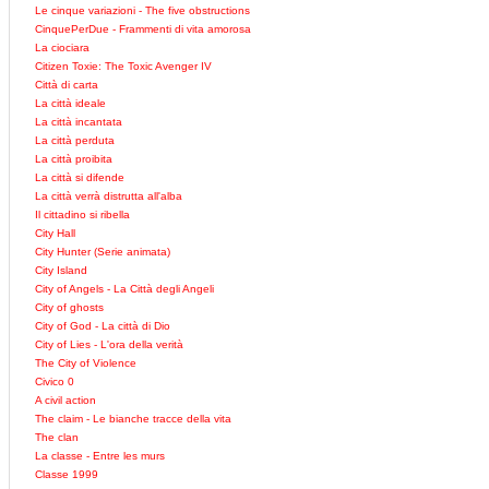
Le cinque variazioni - The five obstructions
CinquePerDue - Frammenti di vita amorosa
La ciociara
Citizen Toxie: The Toxic Avenger IV
Città di carta
La città ideale
La città incantata
La città perduta
La città proibita
La città si difende
La città verrà distrutta all'alba
Il cittadino si ribella
City Hall
City Hunter (Serie animata)
City Island
City of Angels - La Città degli Angeli
City of ghosts
City of God - La città di Dio
City of Lies - L'ora della verità
The City of Violence
Civico 0
A civil action
The claim - Le bianche tracce della vita
The clan
La classe - Entre les murs
Classe 1999