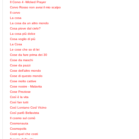
Il Corvo 4 -Wicked Prayer
Corvo Rosso non avrai il mio scalpo
Il corvo
La cosa
La cosa da un altro mondo
Cosa piove dal cielo?
La cosa più dolce
Cosa voglio di più
La Cosa
Le cose che so di lei
Cose da fare prima dei 30
Cose da maschi
Cose da pazzi
Cose dell'altro mondo
Cose di questo mondo
Cose molto cattive
Cose nostre - Malavita
Cose Preziose
Così è la vita
Così fan tutti
Così Lontano Così Vicino
Così parlò Bellavista
Il cosmo sul comò
Cosmonauta
Cosmopolis
Costi quel che costi