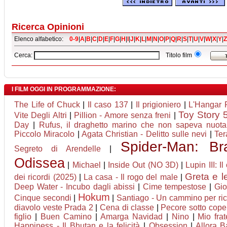
Ricerca Opinioni
Elenco alfabetico:
0-9
|
A
|
B
|
C
|
D
|
E
|
F
|
G
|
H
|
I
|
J
|
K
|
L
|
M
|
N
|
O
|
P
|
Q
|
R
|
S
|
T
|
U
|
V
|
W
|
X
|
Y
|
Z
Cerca:
Titolo film
I FILM OGGI IN PROGRAMMAZIONE:
The Life of Chuck
|
Il caso 137
|
Il prigioniero
|
L'Hangar 
Toy Story 
Vite Degli Altri
|
Pillion - Amore senza freni
|
Day
|
Rufus, il draghetto marino che non sapeva nuota
Piccolo Miracolo
|
Agata Christian - Delitto sulle nevi
|
Ter
Spider-Man: B
Segreto di Arendelle
|
Odissea
|
Michael
|
Inside Out (NO 3D)
|
Lupin III: I
Greta e l
dei ricordi (2025)
|
La casa - Il rogo del male
|
Deep Water - Incubo dagli abissi
|
Cime tempestose
|
Gio
Hokum
Cinque secondi
|
|
Santiago - Un cammino per ri
diavolo veste Prada 2
|
Cena di classe
|
Pecore sotto cope
figlio
|
Buen Camino
|
Amarga Navidad
|
Nino
|
Mio fra
Happiness - Il Bhutan e la felicità
|
Obsession
|
Allora B