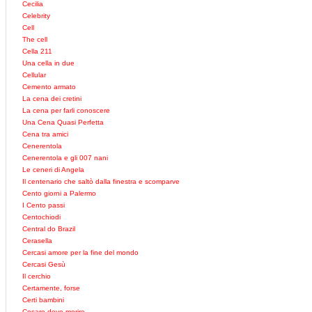
Cecilia
Celebrity
Cell
The cell
Cella 211
Una cella in due
Cellular
Cemento armato
La cena dei cretini
La cena per farli conoscere
Una Cena Quasi Perfetta
Cena tra amici
Cenerentola
Cenerentola e gli 007 nani
Le ceneri di Angela
Il centenario che saltò dalla finestra e scomparve
Cento giorni a Palermo
I Cento passi
Centochiodi
Central do Brazil
Cerasella
Cercasi amore per la fine del mondo
Cercasi Gesù
Il cerchio
Certamente, forse
Certi bambini
Cesare deve morire