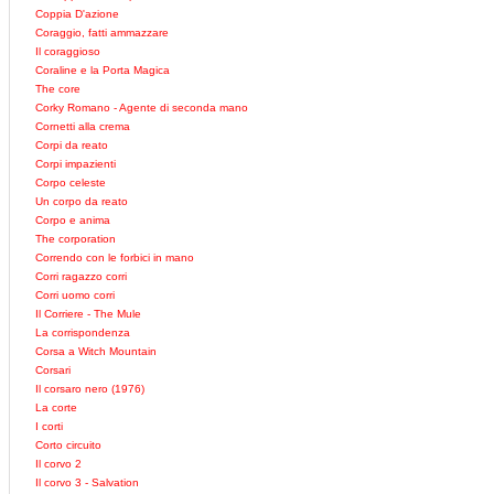
Coppia D'azione
Coraggio, fatti ammazzare
Il coraggioso
Coraline e la Porta Magica
The core
Corky Romano - Agente di seconda mano
Cornetti alla crema
Corpi da reato
Corpi impazienti
Corpo celeste
Un corpo da reato
Corpo e anima
The corporation
Correndo con le forbici in mano
Corri ragazzo corri
Corri uomo corri
Il Corriere - The Mule
La corrispondenza
Corsa a Witch Mountain
Corsari
Il corsaro nero (1976)
La corte
I corti
Corto circuito
Il corvo 2
Il corvo 3 - Salvation