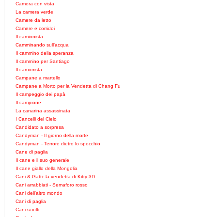
Camera con vista
La camera verde
Camere da letto
Camere e corridoi
Il camionista
Camminando sull'acqua
Il cammino della speranza
Il cammino per Santiago
Il camorrista
Campane a martello
Campane a Morto per la Vendetta di Chang Fu
Il campeggio dei papà
Il campione
La canarina assassinata
I Cancelli del Cielo
Candidato a sorpresa
Candyman - Il giorno della morte
Candyman - Terrore dietro lo specchio
Cane di paglia
Il cane e il suo generale
Il cane giallo della Mongolia
Cani & Gatti: la vendetta di Kitty 3D
Cani arrabbiati - Semaforo rosso
Cani dell'altro mondo
Cani di paglia
Cani sciolti