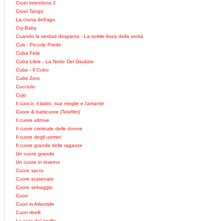
Cruel intentions 2
Cruel Tango
La cruna dell'ago
Cry-Baby
Cuando la verdad despierta - La sottile linea della verità
Cub - Piccole Prede
Cuba Feliz
Cuba Libre - La Notte Del Giudizio
Cube - Il Cubo
Cube Zero
Cucciolo
Cujo
Il cuoco, il ladro, sua moglie e l'amante
Cuore & batticuore (Telefilm)
Il cuore altrove
Il cuore criminale delle donne
Il cuore degli uomini
Il cuore grande delle ragazze
Un cuore grande
Un cuore in inverno
Cuore sacro
Cuore scatenato
Cuore selvaggio
Cuori
Cuori in Atlantide
Cuori ribelli
La cura del gorilla