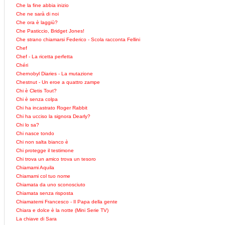
Che la fine abbia inizio
Che ne sarà di noi
Che ora è laggiù?
Che Pasticcio, Bridget Jones!
Che strano chiamarsi Federico - Scola racconta Fellini
Chef
Chef - La ricetta perfetta
Chéri
Chernobyl Diaries - La mutazione
Chestnut - Un eroe a quattro zampe
Chi è Cletis Tout?
Chi è senza colpa
Chi ha incastrato Roger Rabbit
Chi ha ucciso la signora Dearly?
Chi lo sa?
Chi nasce tondo
Chi non salta bianco è
Chi protegge il testimone
Chi trova un amico trova un tesoro
Chiamami Aquila
Chiamami col tuo nome
Chiamata da uno sconosciuto
Chiamata senza risposta
Chiamatemi Francesco - Il Papa della gente
Chiara e dolce è la notte (Mini Serie TV)
La chiave di Sara