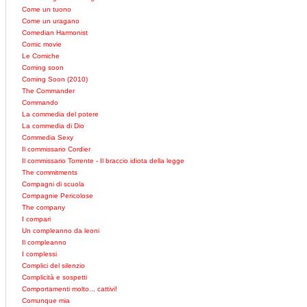
Come un tuono
Come un uragano
Comedian Harmonist
Comic movie
Le Comiche
Coming soon
Coming Soon (2010)
The Commander
Commando
La commedia del potere
La commedia di Dio
Commedia Sexy
Il commissario Cordier
Il commissario Torrente - Il braccio idiota della legge
The commitments
Compagni di scuola
Compagnie Pericolose
The company
I compari
Un compleanno da leoni
Il compleanno
I complessi
Complici del silenzio
Complicità e sospetti
Comportamenti molto... cattivi!
Comunque mia