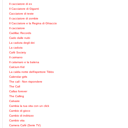
Il cacciatore di ex
Il Cacciatore di Giganti
Cacciatore di teste
Il cacciatore di zombie
Il Cacciatore e la Regina di Ghiaccio
Il cacciatore
Cadillac Records
Cado dalle nubi
La caduta degli dei
La caduta
Café Society
Il caimano
Il calamaro e la balena
Calcium Kid
La calda notte dell'ispettore Tibbs
Calendar girls
The call - Non rispondere
The Call
Callas forever
The Calling
Calvaire
Cambia la tua vita con un click
Cambio di gioco
Cambio di indirizzo
Cambio vita
Camera Café (Serie TV)