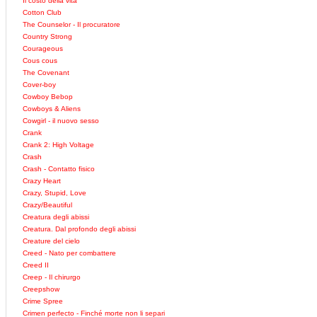
Il costo della vita
Cotton Club
The Counselor - Il procuratore
Country Strong
Courageous
Cous cous
The Covenant
Cover-boy
Cowboy Bebop
Cowboys & Aliens
Cowgirl - il nuovo sesso
Crank
Crank 2: High Voltage
Crash
Crash - Contatto fisico
Crazy Heart
Crazy, Stupid, Love
Crazy/Beautiful
Creatura degli abissi
Creatura. Dal profondo degli abissi
Creature del cielo
Creed - Nato per combattere
Creed II
Creep - Il chirurgo
Creepshow
Crime Spree
Crimen perfecto - Finché morte non li separi