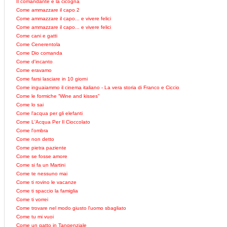
Il comandante e la cicogna
Come ammazzare il capo 2
Come ammazzare il capo... e vivere felici
Come ammazzare il capo... e vivere felici
Come cani e gatti
Come Cenerentola
Come Dio comanda
Come d'incanto
Come eravamo
Come farsi lasciare in 10 giorni
Come inguaiammo il cinema italiano - La vera storia di Franco e Ciccio
Come le formiche “Wine and kisses”
Come lo sai
Come l'acqua per gli elefanti
Come L'Acqua Per Il Cioccolato
Come l'ombra
Come non detto
Come pietra paziente
Come se fosse amore
Come si fa un Martini
Come te nessuno mai
Come ti rovino le vacanze
Come ti spaccio la famiglia
Come ti vorrei
Come trovare nel modo giusto l'uomo sbagliato
Come tu mi vuoi
Come un gatto in Tangenziale