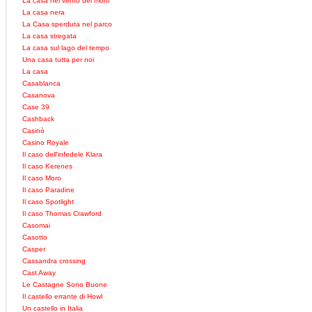
La casa nel vento dei morti
La casa nera
La Casa sperduta nel parco
La casa stregata
La casa sul lago del tempo
Una casa tutta per noi
La casa
Casablanca
Casanova
Case 39
Cashback
Casinò
Casino Royale
Il caso dell'infedele Klara
Il caso Kerenes
Il caso Moro
Il caso Paradine
Il caso Spotlight
Il caso Thomas Crawford
Casomai
Casotto
Casper
Cassandra crossing
Cast Away
Le Castagne Sono Buone
Il castello errante di Howl
Un castello in Italia