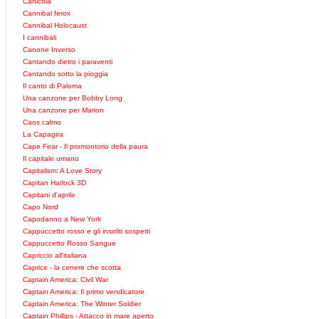
Canicola
Cannibal ferox
Cannibal Holocaust
I cannibali
Canone Inverso
Cantando dietro i paraventi
Cantando sotto la pioggia
Il canto di Paloma
Una canzone per Bobby Long
Una canzone per Marion
Caos calmo
La Capagira
Cape Fear - Il promontorio della paura
Il capitale umano
Capitalism: A Love Story
Capitan Harlock 3D
Capitani d'aprile
Capo Nord
Capodanno a New York
Cappuccetto rosso e gli insoliti sospetti
Cappuccetto Rosso Sangue
Capriccio all'italiana
Caprice - la cenere che scotta
Captain America: Civil War
Captain America: Il primo vendicatore
Captain America: The Winter Soldier
Captain Phillips - Attacco in mare aperto