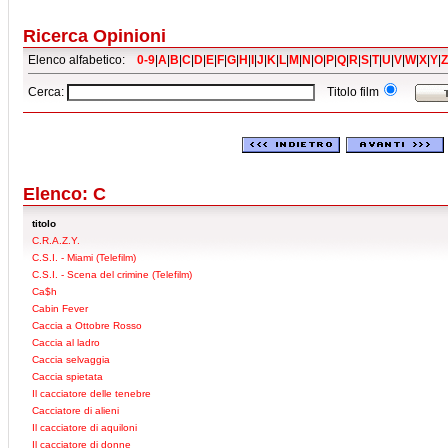
Ricerca Opinioni
Elenco alfabetico:
0-9
|
A
|
B
|
C
|
D
|
E
|
F
|
G
|
H
|
I
|
J
|
K
|
L
|
M
|
N
|
O
|
P
|
Q
|
R
|
S
|
T
|
U
|
V
|
W
|
X
|
Y
|
Z
Cerca:
Titolo film
Elenco: C
titolo
C.R.A.Z.Y.
C.S.I. - Miami (Telefilm)
C.S.I. - Scena del crimine (Telefilm)
Ca$h
Cabin Fever
Caccia a Ottobre Rosso
Caccia al ladro
Caccia selvaggia
Caccia spietata
Il cacciatore delle tenebre
Cacciatore di alieni
Il cacciatore di aquiloni
Il cacciatore di donne