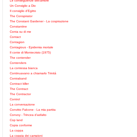
Le conseguenze dell'amore
Un Consiglio a Dio
Il consiglio d'Egitto
The Conspirator
The Constant Gardener - La cospirazione
Constantine
Conta su di me
Contact
Contagion
Contagious - Epidemia mortale
Il conte di Montecristo (1975)
The contender
Contenders
La contessa bianca
Continuavano a chiamarlo Trinitá
Contraband
Contract killer
The Contract
The Contractor
Control
La conversazione
Convitto Falcone - La mia partita
Convoy - Trincea d'asfalto
Cop land
Copia conforme
La coppa
La coppia dei campioni