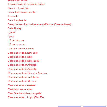
Il curioso caso di Benjamin Button
Cursed - Il maleficio
La custode di mia sorella
Il custode
Cut - Il tagliagole
Cutey Honey - La combattente dell'amore (Serie animata)
Cutie Honey
Cypher
Cyrus
C'è chi dice no
C'è posta per te
C'era un cinese in coma
C'era una volta a New York
C'era una volta il West
C'era una volta il West (1968)
C'era una volta in America
C'era una volta in Anatolia
C'era una volta in Cina e in America
C'era una volta in Inghilterra
C'era una volta in Messico
C'era una volta un'estate
C'eravamo tanto amati
C'est Gradiva qui vous appelle
C’era una volta... Lupin (Film TV)