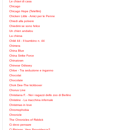
Le chiavi di casa
Chicago
Chicago Hope (Telefilm)
Chicken Little - Amici per le Penne
Chiedi alla polvere
Chiedimi se sono felice
Un chien andalou
La chiesa
Child 44 - Il bambino n. 44
Chimera
China Blue
China Strike Force
Chinatown
Chinese Odissey
Chloe - Tra seduzione e inganno
Chocolat
Chocolate
Chok Dee-The kickboxer
Chorus Line
Christiana F. - Noi i ragazzi dello zoo di Berlino
Christine - La macchina infernale
Christmas in love
Chromophobia
Chronicle
The Chronicles of Riddick
Ci devo pensare
Ci Risiamo, Vero Provvidenza?