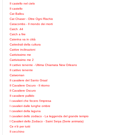
Il castello nel cielo
Il castello
Cat Ballou
Cat Chaser - Oltre Ogni Rischio
Catacombs - Il mondo dei morti
Catch .44
Catch a fire
Caterina va in città
Cattedrali della cultura
Cattive inclinazioni
Cattivissimo me
Cattivissimo me 2
Il cattivo tenente - Ultima Chiamata New Orleans
Il cattivo tenente
Catwoman
Il cavaliere del Santo Graal
Il Cavaliere Oscuro - Il ritorno
Il Cavaliere Oscuro
Il cavaliere pallido
I cavalieri che fecero l'impresa
I cavalieri dalle lunghe ombre
I cavalieri della laguna
I cavalieri dello zodiaco - La leggenda del grande tempio
I Cavalieri dello Zodiaco - Saint Seiya (Serie animata)
Ce n'è per tutti
Il cecchino