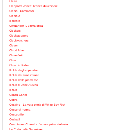
Clean
Cleopatra Jones: licenza di uccidere
Clerks - Commessi
Clerks 2
Il cliente
Cliffhanger- L'ultima sfida
Clockers
Clockstoppers
Clockwatchers
Closer
Cloud Atlas
Cloverfield
Clown
Clown in Kabul
Il club degli imperatori
Il club dei cuori infranti
Il club delle promesse
Il club di Jane Austen
Il club
Coach Carter
Cobra
Cocaine - La vera storia di White Boy Rick
Cocco di nonna
Coccodrillo
Cocktail
Coco Avant Chanel - L'amore prima del mito
La Coda dello Scorpione