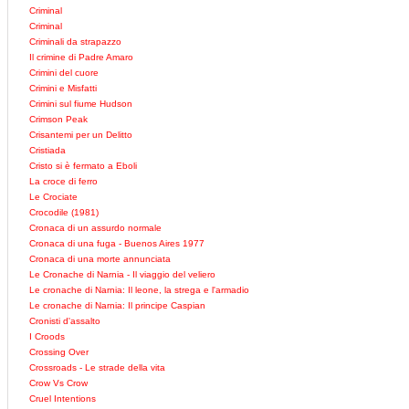
Criminal
Criminal
Criminali da strapazzo
Il crimine di Padre Amaro
Crimini del cuore
Crimini e Misfatti
Crimini sul fiume Hudson
Crimson Peak
Crisantemi per un Delitto
Cristiada
Cristo si è fermato a Eboli
La croce di ferro
Le Crociate
Crocodile (1981)
Cronaca di un assurdo normale
Cronaca di una fuga - Buenos Aires 1977
Cronaca di una morte annunciata
Le Cronache di Narnia - Il viaggio del veliero
Le cronache di Narnia: Il leone, la strega e l'armadio
Le cronache di Narnia: Il principe Caspian
Cronisti d'assalto
I Croods
Crossing Over
Crossroads - Le strade della vita
Crow Vs Crow
Cruel Intentions