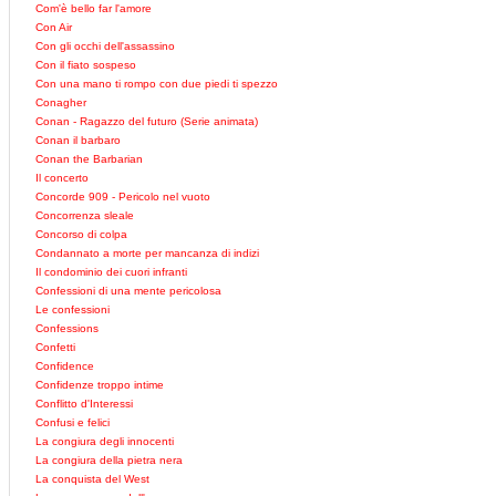
Com'è bello far l'amore
Con Air
Con gli occhi dell'assassino
Con il fiato sospeso
Con una mano ti rompo con due piedi ti spezzo
Conagher
Conan - Ragazzo del futuro (Serie animata)
Conan il barbaro
Conan the Barbarian
Il concerto
Concorde 909 - Pericolo nel vuoto
Concorrenza sleale
Concorso di colpa
Condannato a morte per mancanza di indizi
Il condominio dei cuori infranti
Confessioni di una mente pericolosa
Le confessioni
Confessions
Confetti
Confidence
Confidenze troppo intime
Conflitto d'Interessi
Confusi e felici
La congiura degli innocenti
La congiura della pietra nera
La conquista del West