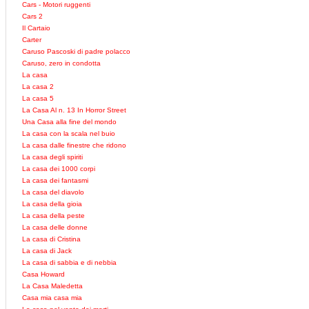
Cars - Motori ruggenti
Cars 2
Il Cartaio
Carter
Caruso Pascoski di padre polacco
Caruso, zero in condotta
La casa
La casa 2
La casa 5
La Casa Al n. 13 In Horror Street
Una Casa alla fine del mondo
La casa con la scala nel buio
La casa dalle finestre che ridono
La casa degli spiriti
La casa dei 1000 corpi
La casa dei fantasmi
La casa del diavolo
La casa della gioia
La casa della peste
La casa delle donne
La casa di Cristina
La casa di Jack
La casa di sabbia e di nebbia
Casa Howard
La Casa Maledetta
Casa mia casa mia