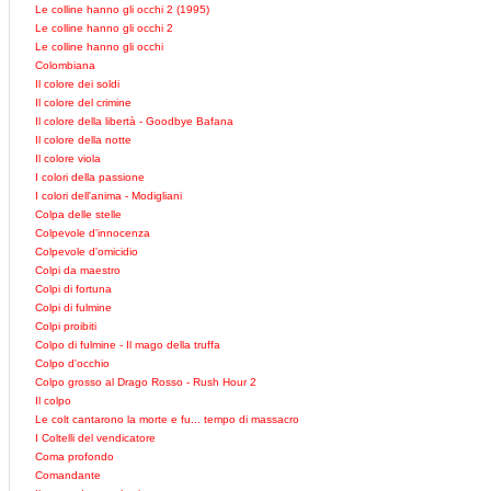
Le colline hanno gli occhi 2 (1995)
Le colline hanno gli occhi 2
Le colline hanno gli occhi
Colombiana
Il colore dei soldi
Il colore del crimine
Il colore della libertà - Goodbye Bafana
Il colore della notte
Il colore viola
I colori della passione
I colori dell'anima - Modigliani
Colpa delle stelle
Colpevole d'innocenza
Colpevole d'omicidio
Colpi da maestro
Colpi di fortuna
Colpi di fulmine
Colpi proibiti
Colpo di fulmine - Il mago della truffa
Colpo d'occhio
Colpo grosso al Drago Rosso - Rush Hour 2
Il colpo
Le colt cantarono la morte e fu... tempo di massacro
I Coltelli del vendicatore
Coma profondo
Comandante