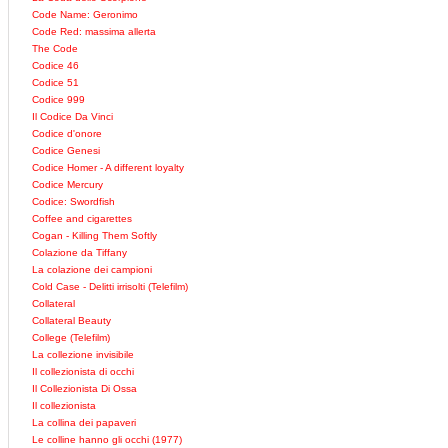
Code Name: Geronimo
Code Red: massima allerta
The Code
Codice 46
Codice 51
Codice 999
Il Codice Da Vinci
Codice d'onore
Codice Genesi
Codice Homer - A different loyalty
Codice Mercury
Codice: Swordfish
Coffee and cigarettes
Cogan - Killing Them Softly
Colazione da Tiffany
La colazione dei campioni
Cold Case - Delitti irrisolti (Telefilm)
Collateral
Collateral Beauty
College (Telefilm)
La collezione invisibile
Il collezionista di occhi
Il Collezionista Di Ossa
Il collezionista
La collina dei papaveri
Le colline hanno gli occhi (1977)