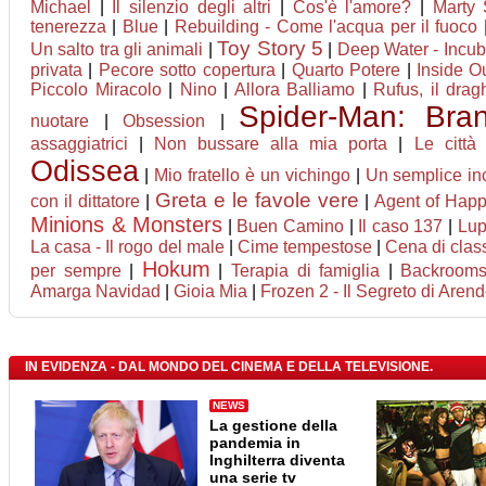
Michael
|
Il silenzio degli altri
|
Cos'è l'amore?
|
Marty
tenerezza
|
Blue
|
Rebuilding - Come l'acqua per il fuoco
Toy Story 5
Un salto tra gli animali
|
|
Deep Water - Incub
privata
|
Pecore sotto copertura
|
Quarto Potere
|
Inside O
Piccolo Miracolo
|
Nino
|
Allora Balliamo
|
Rufus, il dra
Spider-Man: Br
nuotare
|
Obsession
|
assaggiatrici
|
Non bussare alla mia porta
|
Le città
Odissea
|
Mio fratello è un vichingo
|
Un semplice in
Greta e le favole vere
con il dittatore
|
|
Agent of Happi
Minions & Monsters
|
Buen Camino
|
Il caso 137
|
Lupi
La casa - Il rogo del male
|
Cime tempestose
|
Cena di clas
Hokum
per sempre
|
|
Terapia di famiglia
|
Backroom
Amarga Navidad
|
Gioia Mia
|
Frozen 2 - Il Segreto di Arend
IN EVIDENZA - DAL MONDO DEL CINEMA E DELLA TELEVISIONE.
NEWS
La gestione della
pandemia in
Inghilterra diventa
una serie tv