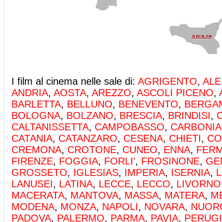
I film al cinema nelle sale di:
AGRIGENTO
,
ALE
ANDRIA
,
AOSTA
,
AREZZO
,
ASCOLI PICENO
,
BARLETTA
,
BELLUNO
,
BENEVENTO
,
BERGA
BOLOGNA
,
BOLZANO
,
BRESCIA
,
BRINDISI
,
CALTANISSETTA
,
CAMPOBASSO
,
CARBONIA
CATANIA
,
CATANZARO
,
CESENA
,
CHIETI
,
C
CREMONA
,
CROTONE
,
CUNEO
,
ENNA
,
FER
FIRENZE
,
FOGGIA
,
FORLI'
,
FROSINONE
,
GE
GROSSETO
,
IGLESIAS
,
IMPERIA
,
ISERNIA
,
L
LANUSEI
,
LATINA
,
LECCE
,
LECCO
,
LIVORNO
MACERATA
,
MANTOVA
,
MASSA
,
MATERA
,
M
MODENA
,
MONZA
,
NAPOLI
,
NOVARA
,
NUOR
PADOVA
,
PALERMO
,
PARMA
,
PAVIA
,
PERUG