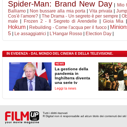
Spider-Man: Brand New Day
|
Mio 
Balliamo
|
Non bussare alla mia porta
|
Vita privata
|
Jumpe
Cos'è l'amore?
|
The Drama - Un segreto è per sempre
|
Ob
male
|
Frozen 2 - Il Segreto di Arendelle
|
Gioia Mia
Hokum
Minion
|
Rebuilding - Come l'acqua per il fuoco
|
5
|
Le assaggiatrici
|
L'Hangar Rosso
|
Election Day
|
IN EVIDENZA - DAL MONDO DEL CINEMA E DELLA TELEVISIONE.
NEWS
La gestione della
pandemia in
Inghilterra diventa
una serie tv
Leggi la news
Tutti i diritti riservati
R Digital non è responsabile ad alcun titolo dei contenuti dei siti l