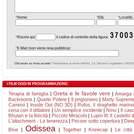
*
Nome:
*
Età:
*
Località:
*
Riscrivi qui
il codice di controllo della figura:
*
E-Mail (non viene resa pubblica):
Cliccando su Invia accetto "
Informativa ai sensi dell'Art. 13, Decreto Legislativo 196/2
I FILM OGGI IN PROGRAMMAZIONE:
Greta e le favole vere
Terapia di famiglia
|
|
Amarga 
Backrooms
|
Quarto Potere
|
Il prigioniero
|
Marty Suprem
Camino
|
Inside Out (NO 3D)
|
Rufus, il draghetto mari
cena con il dittatore
|
Un semplice incidente
|
Nino
|
Il cas
Bhutan e la felicità
|
Piccolo Miracolo
|
Lupin III: Il castello
L'attachment - La tenerezza
|
Pecore sotto copertura
|
Deep
Odissea
Blue
|
|
Together
|
Kneecap
|
Le città