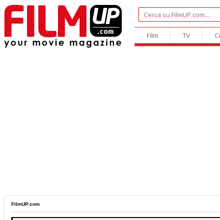
Film
TV
C
FilmUP.com