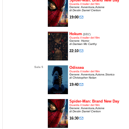
Spider-Man: Brand New Day
Guarda il trailer del film
Genere: Avventura,Azione
di Destin Daniel Cretton
19:00
Hokum
(101')
Guarda il trailer del film
Genere: Horror
di Damian Mc Carthy
22:10
Sala 5
Odissea
Guarda il trailer del film
Genere: Avventura,Azione,Storico
di Christopher Nolan
19:40
Spider-Man: Brand New Day
Guarda il trailer del film
Genere: Avventura,Azione
di Destin Daniel Cretton
16:30