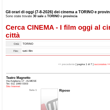
Gli orari di oggi (7-8-2026) dei cinema a TORINO e provinc
Sono state trovate
30 sale
a
TORINO
e
provincia
Cerca CINEMA - I film oggi al c
città
Città:
Film:
<< precedente
[ pagina 1 di 7 ]
successiva >
Teatro Magnetto
Via Avigliana 17 - ALMESE
Tel. 011 1980 0303
Sito Internet
Sala 1
Riposo