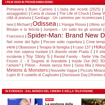
I FILM OGGI IN PROGRAMMAZIONE:
Primavera
|
Buen Camino
|
L'isola dei ricordi (2025)
assaggiatrici
|
Cena di classe
|
The Life of Chuck
|
Deep Wa
città di pianura
|
Santiago - Un cammino per ricominciare
Odissea
nevi
|
Michael
|
|
L'Hangar Rosso
|
Ultimo sc
Bhutan e la felicità
|
Jumpers - Un salto tra gli animali
Spider-Man: Brand New 
Francesco
|
Nel nome del figlio
|
Pecore sotto copertura
|
Cime temp
Hok
vere
|
Obsession
|
Terapia di famiglia
|
Il caso 137
|
che non sapeva nuotare
|
Il diavolo veste Prada 2
|
Il sil
Toy Story 5
incidente
|
|
Rental Family - Nelle Vite Deg
Frozen 2 - Il Segreto di Arendelle
|
Inside Out (NO 3D
l'amore?
|
Pillion - Amore senza freni
|
Gioia Mia
|
Allor
Minions & Monsters
|
Nouvelle Vague
|
Piccolo Miraco
Lupin III: Il castello di Cagliostro
|
Disclosure Day
|
Romeo è 
IN EVIDENZA - DAL MONDO DEL CINEMA E DELLA TELEVISIONE.
NEWS
La gestione della