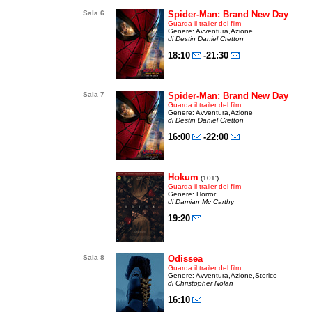
Sala 6
Spider-Man: Brand New Day
Guarda il trailer del film
Genere: Avventura,Azione
di Destin Daniel Cretton
18:10
-21:30
Sala 7
Spider-Man: Brand New Day
Guarda il trailer del film
Genere: Avventura,Azione
di Destin Daniel Cretton
16:00
-22:00
Hokum
(101')
Guarda il trailer del film
Genere: Horror
di Damian Mc Carthy
19:20
Sala 8
Odissea
Guarda il trailer del film
Genere: Avventura,Azione,Storico
di Christopher Nolan
16:10