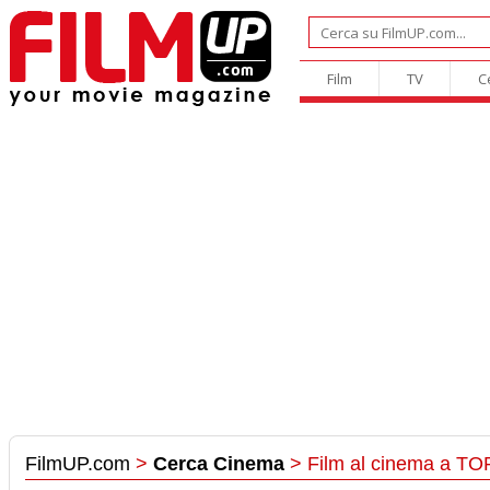
Film
TV
C
FilmUP.com
>
Cerca Cinema
> Film al cinema a TO