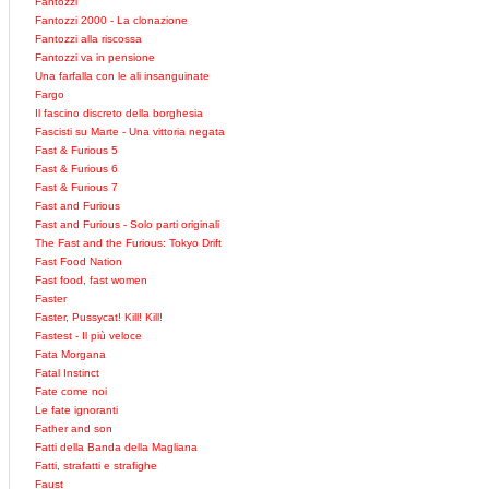
Fantozzi
Fantozzi 2000 - La clonazione
Fantozzi alla riscossa
Fantozzi va in pensione
Una farfalla con le ali insanguinate
Fargo
Il fascino discreto della borghesia
Fascisti su Marte - Una vittoria negata
Fast & Furious 5
Fast & Furious 6
Fast & Furious 7
Fast and Furious
Fast and Furious - Solo parti originali
The Fast and the Furious: Tokyo Drift
Fast Food Nation
Fast food, fast women
Faster
Faster, Pussycat! Kill! Kill!
Fastest - Il più veloce
Fata Morgana
Fatal Instinct
Fate come noi
Le fate ignoranti
Father and son
Fatti della Banda della Magliana
Fatti, strafatti e strafighe
Faust