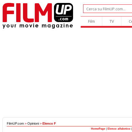
Film
TV
C
FilmUP.com
>
Opinioni
>
Elenco F
HomePage
|
Elenco alfabetico