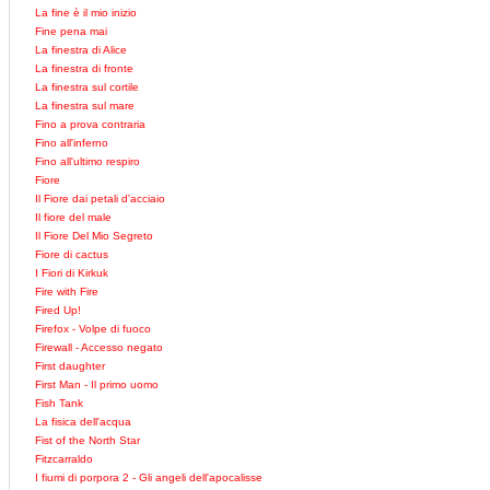
La fine è il mio inizio
Fine pena mai
La finestra di Alice
La finestra di fronte
La finestra sul cortile
La finestra sul mare
Fino a prova contraria
Fino all'inferno
Fino all'ultimo respiro
Fiore
Il Fiore dai petali d'acciaio
Il fiore del male
Il Fiore Del Mio Segreto
Fiore di cactus
I Fiori di Kirkuk
Fire with Fire
Fired Up!
Firefox - Volpe di fuoco
Firewall - Accesso negato
First daughter
First Man - Il primo uomo
Fish Tank
La fisica dell'acqua
Fist of the North Star
Fitzcarraldo
I fiumi di porpora 2 - Gli angeli dell'apocalisse