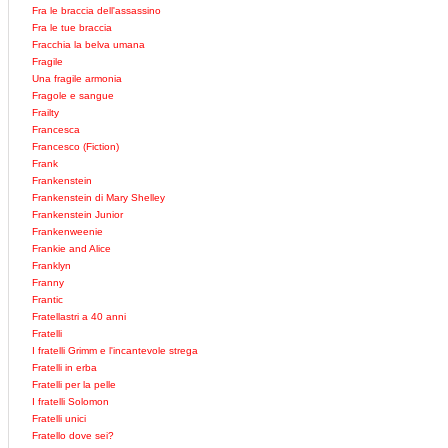
Fra le braccia dell'assassino
Fra le tue braccia
Fracchia la belva umana
Fragile
Una fragile armonia
Fragole e sangue
Frailty
Francesca
Francesco (Fiction)
Frank
Frankenstein
Frankenstein di Mary Shelley
Frankenstein Junior
Frankenweenie
Frankie and Alice
Franklyn
Franny
Frantic
Fratellastri a 40 anni
Fratelli
I fratelli Grimm e l'incantevole strega
Fratelli in erba
Fratelli per la pelle
I fratelli Solomon
Fratelli unici
Fratello dove sei?