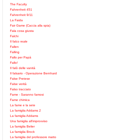
The Faculty
Fahrenheit 451
Fahrenheit 9/11
La Faida
Fair Game (Caccia alla spia)
Fala cosa giusta
Falchi
Il falco reale
Fallen
Falling
Fallo per Papà
Fallo!
Il falò delle vanità
Il falsario - Operazione Bernhard
False Pretese
False verità
Falso tracciato
Fame - Saranno famosi
Fame chimica
La fame e la sete
La famiglia Addams 2
La famiglia Addams
Una famiglia all'improvviso
La famiglia Belier
La famiglia Brock
La famiglia del professore matto