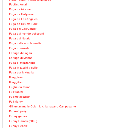
Fucking Amal
Fuga da Alcatraz
Fuga da Hollywood
Fuga da Los Angeles
Fuga da Reuma Park
Fuga dal Call Center
Fuga dal mondo dei sogni
Fuga dal Natale
Fuga dalla scuola media
Fuga di cervelli
La fuga di Logan
La fuga di Martha
Fuga di mezzanotte
Fuga in tacchi a spillo
Fuga per la vittoria
Il fuggiasco
Il fuggitivo
Fughe da fermo
Full frontal
Full metal jacket
Full Monty
Gli fumavano le Colt... lo chiamavano Camposanto
Funeral party
Funny games
Funny Games (2008)
Funny People