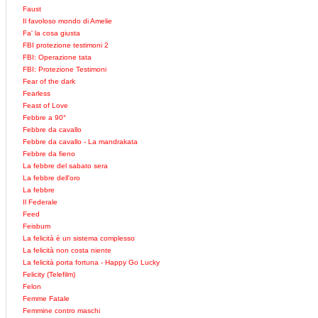
Faust
Il favoloso mondo di Amelie
Fa' la cosa giusta
FBI protezione testimoni 2
FBI: Operazione tata
FBI: Protezione Testimoni
Fear of the dark
Fearless
Feast of Love
Febbre a 90°
Febbre da cavallo
Febbre da cavallo - La mandrakata
Febbre da fieno
La febbre del sabato sera
La febbre dell'oro
La febbre
Il Federale
Feed
Feisbum
La felicità è un sistema complesso
La felicità non costa niente
La felicità porta fortuna - Happy Go Lucky
Felicity (Telefilm)
Felon
Femme Fatale
Femmine contro maschi