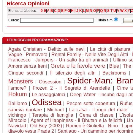
Ricerca Opinioni
Elenco alfabetico:
0-9
|
A
|
B
|
C
|
D
|
E
|
F
|
G
|
H
|
I
|
J
|
K
|
L
|
M
|
N
|
O
|
P
|
Q
|
R
|
S
|
T
|
U
|
V
|
W
|
X
|
Y
|
Z
Cerca:
Titolo film
I FILM OGGI IN PROGRAMMAZIONE:
Agata Christian - Delitto sulle nevi
|
Le città di pianura
Vague
|
Primavera
|
Rental Family - Nelle Vite Degli Altri
|
Francesco
|
Jumpers - Un salto tra gli animali
|
Ultimo sc
Greta e le favole vere
Amore senza freni
|
|
Blue
|
The 
Cinque secondi
|
Il silenzio degli altri
|
Backrooms
Spider-Man: Br
Monsters
|
Obsession
|
l'amore?
|
Frozen 2 - Il Segreto di Arendelle
|
Cime t
Hokum
|
Le assaggiatrici
|
Deep Water - Incubo dagli ab
Odissea
Balliamo
|
|
Pecore sotto copertura
|
Rufus
sapeva nuotare
|
Michael
|
La casa - Il rogo del male
|
vichingo
|
Terapia di famiglia
|
Cena di classe
|
L'isol
Miracolo
|
Agent of Happiness - Il Bhutan e la felicità
|
Un
Navidad
|
Old Boy (2003)
|
Romeo è Giulietta
|
Nino
|
Lupin 
diavolo veste Prada 2
|
Santiago - Un cammino per ricomin