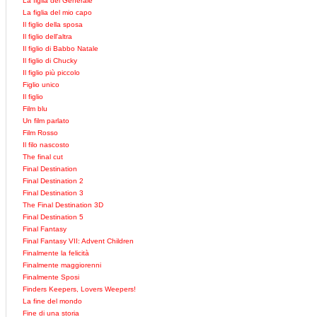
La figlia del Generale
La figlia del mio capo
Il figlio della sposa
Il figlio dell'altra
Il figlio di Babbo Natale
Il figlio di Chucky
Il figlio più piccolo
Figlio unico
Il figlio
Film blu
Un film parlato
Film Rosso
Il filo nascosto
The final cut
Final Destination
Final Destination 2
Final Destination 3
The Final Destination 3D
Final Destination 5
Final Fantasy
Final Fantasy VII: Advent Children
Finalmente la felicità
Finalmente maggiorenni
Finalmente Sposi
Finders Keepers, Lovers Weepers!
La fine del mondo
Fine di una storia