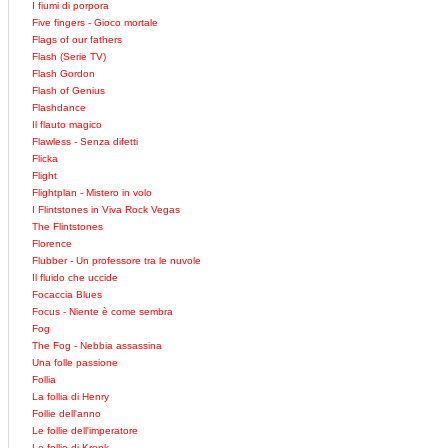
I fiumi di porpora
Five fingers - Gioco mortale
Flags of our fathers
Flash (Serie TV)
Flash Gordon
Flash of Genius
Flashdance
Il flauto magico
Flawless - Senza difetti
Flicka
Flight
Flightplan - Mistero in volo
I Flintstones in Viva Rock Vegas
The Flintstones
Florence
Flubber - Un professore tra le nuvole
Il fluido che uccide
Focaccia Blues
Focus - Niente è come sembra
Fog
The Fog - Nebbia assassina
Una folle passione
Follia
La follia di Henry
Follie dell'anno
Le follie dell'imperatore
Le follie di Kronk