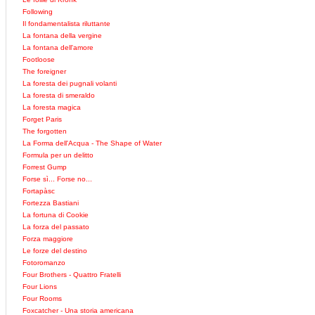
Following
Il fondamentalista riluttante
La fontana della vergine
La fontana dell'amore
Footloose
The foreigner
La foresta dei pugnali volanti
La foresta di smeraldo
La foresta magica
Forget Paris
The forgotten
La Forma dell'Acqua - The Shape of Water
Formula per un delitto
Forrest Gump
Forse sì... Forse no...
Fortapàsc
Fortezza Bastiani
La fortuna di Cookie
La forza del passato
Forza maggiore
Le forze del destino
Fotoromanzo
Four Brothers - Quattro Fratelli
Four Lions
Four Rooms
Foxcatcher - Una storia americana