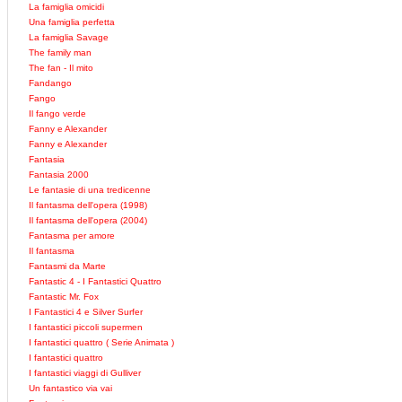
La famiglia omicidi
Una famiglia perfetta
La famiglia Savage
The family man
The fan - Il mito
Fandango
Fango
Il fango verde
Fanny e Alexander
Fanny e Alexander
Fantasia
Fantasia 2000
Le fantasie di una tredicenne
Il fantasma dell'opera (1998)
Il fantasma dell'opera (2004)
Fantasma per amore
Il fantasma
Fantasmi da Marte
Fantastic 4 - I Fantastici Quattro
Fantastic Mr. Fox
I Fantastici 4 e Silver Surfer
I fantastici piccoli supermen
I fantastici quattro ( Serie Animata )
I fantastici quattro
I fantastici viaggi di Gulliver
Un fantastico via vai