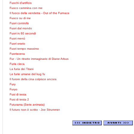
Fuochi d'artificio
Fuoco cammina con me
Il fuoco della vendetta - Out of the Furnace
Fuoco su di me
Fuori controllo
Fuori dal mondo
Fuori in 60 secondi
Fuori menù
Fuori orario
Fuori tempo massimo
Fuoriscena
Fur - Un ritratto immaginario di Diane Arbus
Furia cieca
La furia dei Titani
Le furie umane del kug fu
Il furore della cina colpisce ancora
Fury
Furyo
Fusi di testa
Fusi di testa 2
Futurama (Serie animata)
Il futuro non è scritto - Joe Strummer