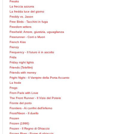
Freaks
La freccia azzurra
La fredda luce del giorno
Freddy vs. Jason
Free Birds - Tacchini in fuga
Freedom writers
Freeheld: Amore, giustizia, uguaglianza
Freerunner - Corri o Muori
French Kiss
Frenzy
Frequency - Il futuro è in ascolto
Frida
Friday night lights
Friends (Telefilm)
Friends with money
Fright Night - Il Vampiro della Porta Accanto
La frode
Frogs
From Paris with Love
The Front Runner - Il Vizio del Potere
Fronte del porto
Frontiers - Ai confini dell'inferno
Frost/Nixon - Il duello
Frozen
Frozen (1996)
Frozen - Il Regno di Ghiaccio
Frozen River - Fiume di ghiaccio