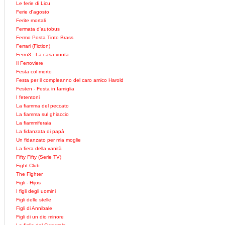
Le ferie di Licu
Ferie d'agosto
Ferite mortali
Fermata d'autobus
Fermo Posta Tinto Brass
Ferrari (Fiction)
Ferro3 - La casa vuota
Il Ferroviere
Festa col morto
Festa per il compleanno del caro amico Harold
Festen - Festa in famiglia
I fetentoni
La fiamma del peccato
La fiamma sul ghiaccio
La fiammiferaia
La fidanzata di papà
Un fidanzato per mia moglie
La fiera della vanità
Fifty Fifty (Serie TV)
Fight Club
The Fighter
Figli - Hijos
I figli degli uomini
Figli delle stelle
Figli di Annibale
Figli di un dio minore