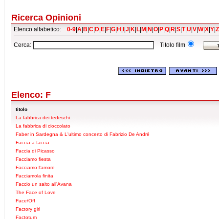
Ricerca Opinioni
Elenco alfabetico:
0-9
|
A
|
B
|
C
|
D
|
E
|
F
|
G
|
H
|
I
|
J
|
K
|
L
|
M
|
N
|
O
|
P
|
Q
|
R
|
S
|
T
|
U
|
V
|
W
|
X
|
Y
|
Z
Cerca:
Titolo film
Elenco: F
titolo
La fabbrica dei tedeschi
La fabbrica di cioccolato
Faber in Sardegna & L'ultimo concerto di Fabrizio De André
Faccia a faccia
Faccia di Picasso
Facciamo fiesta
Facciamo l'amore
Facciamola finita
Faccio un salto all'Avana
The Face of Love
Face/Off
Factory girl
Factotum