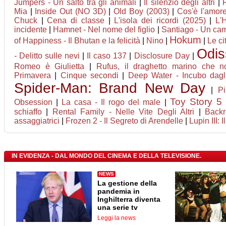
Jumpers - Un salto tra gli animali
|
Il silenzio degli altri
|
Mia
|
Inside Out (NO 3D)
|
Old Boy (2003)
|
Cos'è l'amor
Chuck
|
Cena di classe
|
L'isola dei ricordi (2025)
|
L'
incidente
|
Hamnet - Nel nome del figlio
|
Santiago - Un cam
Hokum
of Happiness - Il Bhutan e la felicità
|
Nino
|
|
Le ci
Odis
- Delitto sulle nevi
|
Il caso 137
|
Disclosure Day
|
Romeo è Giulietta
|
Rufus, il draghetto marino che 
Primavera
|
Cinque secondi
|
Deep Water - Incubo dagli
Spider-Man: Brand New Day
|
Pi
Toy Story 5
Obsession
|
La casa - Il rogo del male
|
schiaffo
|
Rental Family - Nelle Vite Degli Altri
|
Back
assaggiatrici
|
Frozen 2 - Il Segreto di Arendelle
|
Lupin III: 
IN EVIDENZA - DAL MONDO DEL CINEMA E DELLA TELEVISIONE.
NEWS
La gestione della
pandemia in
Inghilterra diventa
una serie tv
Leggi la news