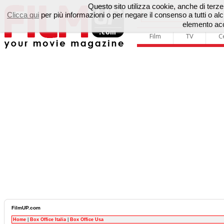
Questo sito utilizza cookie, anche di terze p
Clicca qui
per più informazioni o per negare il consenso a tutti o 
elemento acc
Film
TV
C
FilmUP.com
Home
|
Box Office Italia
|
Box Office Usa