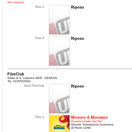
Sito Internet
Sala 1
Riposo
Sala 2
Riposo
FilmClub
Salita di S. Caterina 48/R - GENOVA
Tel. 0105532054
Sala FilmClub
Riposo
Sala 1
Minions & Monsters
Guarda il trailer del film
Genere: Animazione,Avventura
di Pierre Coffin