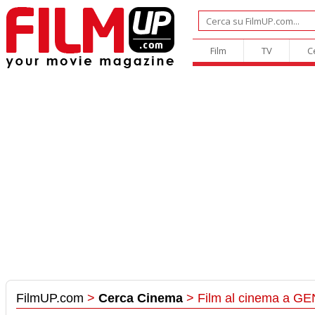
Film
TV
C
FilmUP.com
>
Cerca Cinema
> Film al cinema a GE