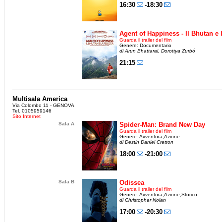
16:30
-18:30
Agent of Happiness - Il Bhutan e la
Guarda il trailer del film
Genere: Documentario
di Arun Bhattarai, Dorottya Zurbó
21:15
Multisala America
Via Colombo 11 - GENOVA
Tel. 0105959146
Sito Internet
Sala A
Spider-Man: Brand New Day
Guarda il trailer del film
Genere: Avventura,Azione
di Destin Daniel Cretton
18:00
-21:00
Sala B
Odissea
Guarda il trailer del film
Genere: Avventura,Azione,Storico
di Christopher Nolan
17:00
-20:30