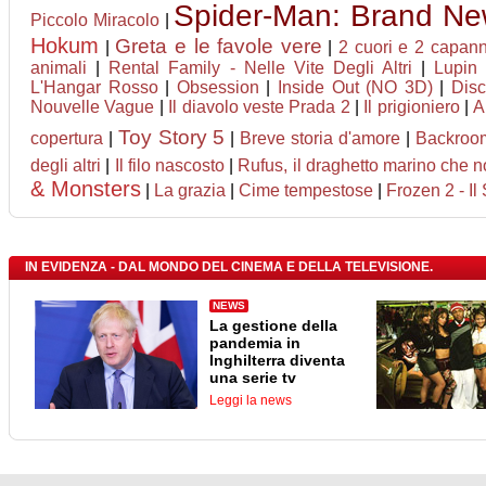
Spider-Man: Brand N
Piccolo Miracolo
|
Hokum
Greta e le favole vere
|
|
2 cuori e 2 capan
animali
|
Rental Family - Nelle Vite Degli Altri
|
Lupin 
L'Hangar Rosso
|
Obsession
|
Inside Out (NO 3D)
|
Disc
Nouvelle Vague
|
Il diavolo veste Prada 2
|
Il prigioniero
|
A
Toy Story 5
copertura
|
|
Breve storia d'amore
|
Backroo
degli altri
|
Il filo nascosto
|
Rufus, il draghetto marino che 
& Monsters
|
La grazia
|
Cime tempestose
|
Frozen 2 - Il
IN EVIDENZA - DAL MONDO DEL CINEMA E DELLA TELEVISIONE.
NEWS
La gestione della
pandemia in
Inghilterra diventa
una serie tv
Leggi la news