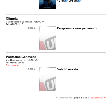
17:30
-21:00
Olimpia
VIA Boccardo 1B/Rosso - GENOVA
Tel. 010581415
Sala 1
Programma non pervenuto
Politeama Genovese
Via Bacigalupo, 2 - GENOVA
Tel. 0108311456
Sito Internet
Sala 1
Sala Riservata
<< precedente
[ pagina 1 di 3 ]
successiva >