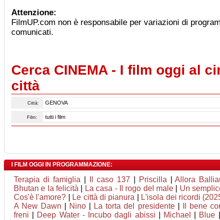
Attenzione:
FilmUP.com non è responsabile per variazioni di progra
comunicati.
Cerca CINEMA - I film oggi al c
città
Città:
Film:
I FILM OGGI IN PROGRAMMAZIONE:
Terapia di famiglia
|
Il caso 137
|
Priscilla
|
Allora Balli
Bhutan e la felicità
|
La casa - Il rogo del male
|
Un semplic
Cos'è l'amore?
|
Le città di pianura
|
L'isola dei ricordi (202
A New Dawn
|
Nino
|
La torta del presidente
|
Il bene c
freni
|
Deep Water - Incubo dagli abissi
|
Michael
|
Blue