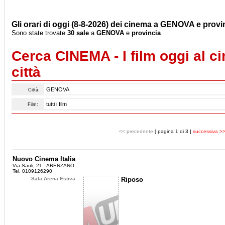
Gli orari di oggi (8-8-2026) dei cinema a GENOVA e provin
Sono state trovate
30 sale
a
GENOVA
e
provincia
Cerca CINEMA - I film oggi al c
città
Città:
Film:
<< precedente
[ pagina 1 di 3 ]
successiva >
Nuovo Cinema Italia
Via Sauli, 21 - ARENZANO
Tel. 0109126290
Sala Arena Estiva
Riposo