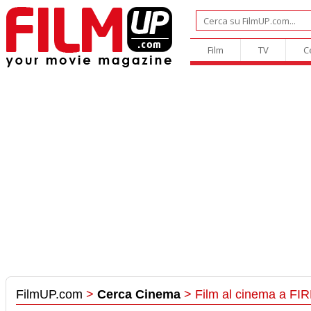
Film
TV
C
FilmUP.com
>
Cerca Cinema
> Film al cinema a FI