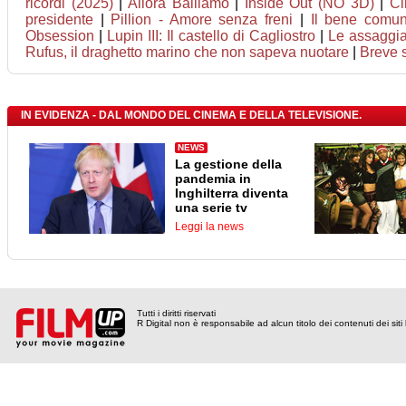
ricordi (2025)
|
Allora Balliamo
|
Inside Out (NO 3D)
|
Ci
presidente
|
Pillion - Amore senza freni
|
Il bene comu
Obsession
|
Lupin III: Il castello di Cagliostro
|
Le assaggiat
Rufus, il draghetto marino che non sapeva nuotare
|
Breve 
IN EVIDENZA - DAL MONDO DEL CINEMA E DELLA TELEVISIONE.
NEWS
La gestione della
pandemia in
Inghilterra diventa
una serie tv
Leggi la news
Tutti i diritti riservati
R Digital non è responsabile ad alcun titolo dei contenuti dei siti l