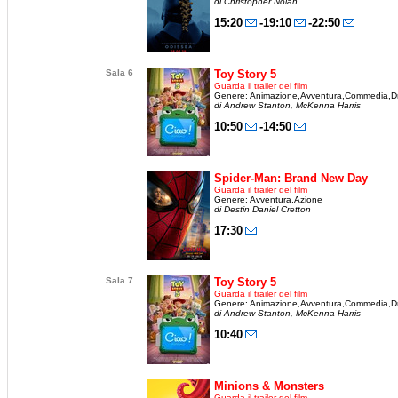
di Christopher Nolan
15:20
-19:10
-22:50
Sala 6
Toy Story 5
Guarda il trailer del film
Genere: Animazione,Avventura,Commedia,D
di Andrew Stanton, McKenna Harris
10:50
-14:50
Spider-Man: Brand New Day
Guarda il trailer del film
Genere: Avventura,Azione
di Destin Daniel Cretton
17:30
Sala 7
Toy Story 5
Guarda il trailer del film
Genere: Animazione,Avventura,Commedia,D
di Andrew Stanton, McKenna Harris
10:40
Minions & Monsters
Guarda il trailer del film