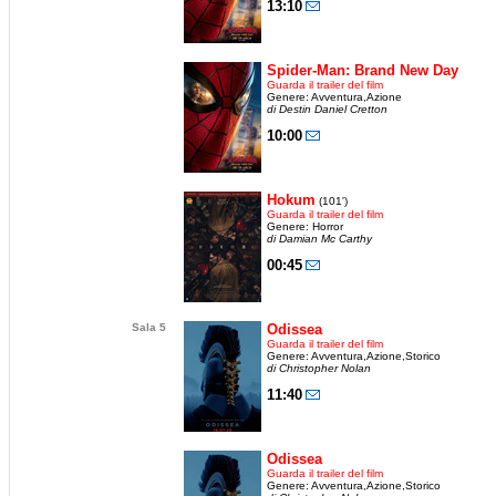
13:10
Spider-Man: Brand New Day
Guarda il trailer del film
Genere: Avventura,Azione
di Destin Daniel Cretton
10:00
Hokum
(101')
Guarda il trailer del film
Genere: Horror
di Damian Mc Carthy
00:45
Sala 5
Odissea
Guarda il trailer del film
Genere: Avventura,Azione,Storico
di Christopher Nolan
11:40
Odissea
Guarda il trailer del film
Genere: Avventura,Azione,Storico