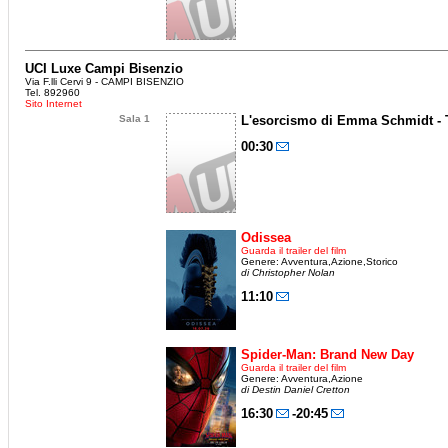
UCI Luxe Campi Bisenzio
Via F.lli Cervi 9 - CAMPI BISENZIO
Tel. 892960
Sito Internet
Sala 1
L'esorcismo di Emma Schmidt - T
00:30
Odissea
Guarda il trailer del film
Genere: Avventura,Azione,Storico
di Christopher Nolan
11:10
Spider-Man: Brand New Day
Guarda il trailer del film
Genere: Avventura,Azione
di Destin Daniel Cretton
16:30
-20:45