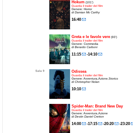
Hokum
(101')
Guarda il trailer del film
Genere: Horror
di Damian Mc Carthy
16:40
Greta e le favole vere
(93')
Guarda il trailer del film
Genere: Commedia
di Berardo Carboni
11:15
-14:10
Sala 9
Odissea
Guarda il trailer del film
Genere: Avventura,Azione,Storico
di Christopher Nolan
10:10
Spider-Man: Brand New Day
Guarda il trailer del film
Genere: Avventura,Azione
di Destin Daniel Cretton
14:00
-17:15
-20:20
-23:20