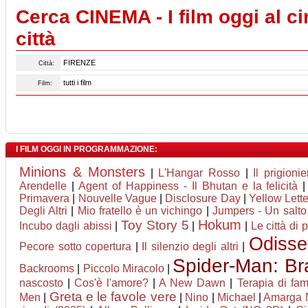
Cerca CINEMA - I film oggi al c
città
Città:
Film:
I FILM OGGI IN PROGRAMMAZIONE:
Minions & Monsters
|
L'Hangar Rosso
|
Il prigionie
Arendelle
|
Agent of Happiness - Il Bhutan e la felicità
Primavera
|
Nouvelle Vague
|
Disclosure Day
|
Yellow Lett
Degli Altri
|
Mio fratello è un vichingo
|
Jumpers - Un salto 
Hokum
Toy Story 5
Incubo dagli abissi
|
|
|
Le città di 
Odisse
Pecore sotto copertura
|
Il silenzio degli altri
|
Spider-Man: B
Backrooms
|
Piccolo Miracolo
|
nascosto
|
Cos'è l'amore?
|
A New Dawn
|
Terapia di fam
Greta e le favole vere
Men
|
|
Nino
|
Michael
|
Amarga 