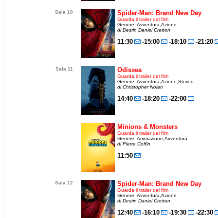
Sala 10
Spider-Man: Brand New Day
Guarda il trailer del film
Genere: Avventura,Azione
di Destin Daniel Cretton
11:30
-15:00
-18:10
-21:20
Sala 11
Odissea
Guarda il trailer del film
Genere: Avventura,Azione,Storico
di Christopher Nolan
14:40
-18:20
-22:00
Minions & Monsters
Guarda il trailer del film
Genere: Animazione,Avventura
di Pierre Coffin
11:50
Sala 12
Spider-Man: Brand New Day
Guarda il trailer del film
Genere: Avventura,Azione
di Destin Daniel Cretton
12:40
-16:10
-19:30
-22:30