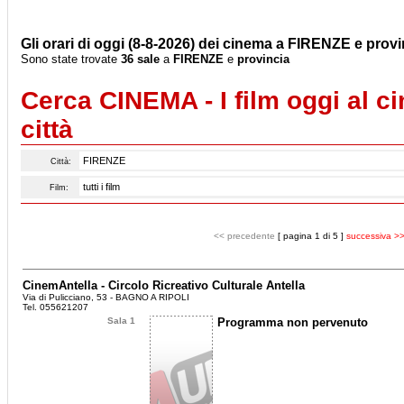
Gli orari di oggi (8-8-2026) dei cinema a FIRENZE e provin
Sono state trovate
36 sale
a
FIRENZE
e
provincia
Cerca CINEMA - I film oggi al c
città
Città:
Film:
<< precedente
[ pagina 1 di 5 ]
successiva >
CinemAntella - Circolo Ricreativo Culturale Antella
Via di Pulicciano, 53 - BAGNO A RIPOLI
Tel. 055621207
Sala 1
Programma non pervenuto