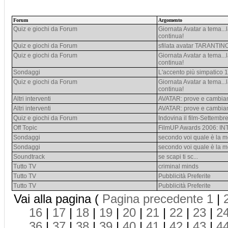
Forum
Argomento
Quiz e giochi da Forum
Giornata Avatar a tema...
continua!
Quiz e giochi da Forum
sfilata avatar TARANTIN
Quiz e giochi da Forum
Giornata Avatar a tema...
continua!
Sondaggi
L'accento più simpatico 1
Quiz e giochi da Forum
Giornata Avatar a tema...
continua!
Altri interventi
AVATAR: prove e cambia
Altri interventi
AVATAR: prove e cambia
Quiz e giochi da Forum
Indovina il film-Settembr
Off Topic
FilmUP Awards 2006: IN
Sondaggi
secondo voi quale è la m
Sondaggi
secondo voi quale è la m
Soundtrack
se scapi ti sc...
Tutto TV
criminal minds
Tutto TV
Pubblicità Preferite
Tutto TV
Pubblicità Preferite
Vai alla pagina (
Pagina precedente
1
|
16
|
17
|
18
|
19
|
20
|
21
|
22
|
23
|
2
36
|
37
|
38
|
39
|
40
|
41
|
42
|
43
|
4