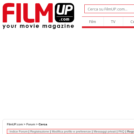
Film
TV
C
FilmUP.com
>
Forum
>
Cerca
Indice Forum
|
Registrazione
|
Modifica profilo e preferenze
|
Messaggi privati
|
FAQ
|
Reg