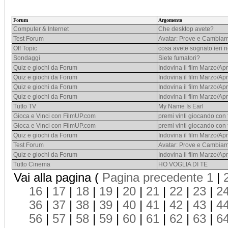
Forum
Argomento
Computer & Internet
Che desktop avete?
Test Forum
Avatar: Prove e Cambiam
Off Topic
cosa avete sognato ieri 
Sondaggi
Siete fumatori?
Quiz e giochi da Forum
Indovina il film Marzo/Apr
Quiz e giochi da Forum
Indovina il film Marzo/Apr
Quiz e giochi da Forum
Indovina il film Marzo/Apr
Quiz e giochi da Forum
Indovina il film Marzo/Apr
Tutto TV
My Name Is Earl
Gioca e Vinci con FilmUP.com
premi vinti giocando con 
Gioca e Vinci con FilmUP.com
premi vinti giocando con 
Quiz e giochi da Forum
Indovina il film Marzo/Apr
Test Forum
Avatar: Prove e Cambiam
Quiz e giochi da Forum
Indovina il film Marzo/Apr
Tutto Cinema
HO VOGLIA DI TE
Vai alla pagina (
Pagina precedente
1
|
16
|
17
|
18
|
19
|
20
|
21
|
22
|
23
|
2
36
|
37
|
38
|
39
|
40
|
41
|
42
|
43
|
4
56
|
57
|
58
|
59
|
60
|
61
|
62
|
63
|
6