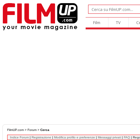
Film
TV
C
FilmUP.com
>
Forum
>
Cerca
Indice Forum
|
Registrazione
|
Modifica profilo e preferenze
|
Messaggi privati
|
FAQ
|
Reg