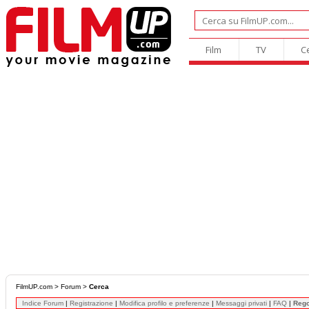
Film
TV
C
FilmUP.com
>
Forum
>
Cerca
Indice Forum
|
Registrazione
|
Modifica profilo e preferenze
|
Messaggi privati
|
FAQ
|
Reg