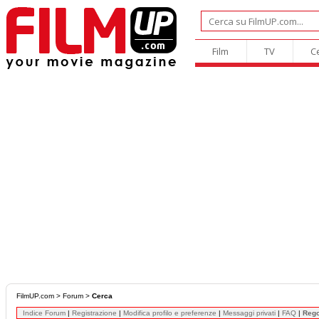
Film
TV
C
FilmUP.com
>
Forum
>
Cerca
Indice Forum
|
Registrazione
|
Modifica profilo e preferenze
|
Messaggi privati
|
FAQ
|
Reg