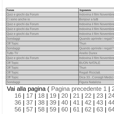
Forum
Argomento
Quiz e giochi da Forum
Indovina il film Novembr
Ci sono anche io
Bonjour a tutti
Quiz e giochi da Forum
Indovina il film Novembr
Quiz e giochi da Forum
Indovina il film Novembr
Quiz e giochi da Forum
Indovina il film Novembr
Sondaggi
Quando aprirete i regali?
Off Topic
Thun
Sondaggi
Quando aprirete i regali?
Tutto TV
Anello Durex
Quiz e giochi da Forum
Indovina il film Novembr
Off Topic
BUON NATALE
Off Topic
Thun
Off Topic
Regali Riciclati.
Off Topic
Dica 33...Consigli Medici
Sondaggi
Figura Natalizia
Vai alla pagina (
Pagina precedente
1
|
16
|
17
|
18
|
19
|
20
|
21
|
22
|
23
|
2
36
|
37
|
38
|
39
|
40
|
41
|
42
|
43
|
4
56
|
57
|
58
|
59
|
60
|
61
|
62
|
63
|
6