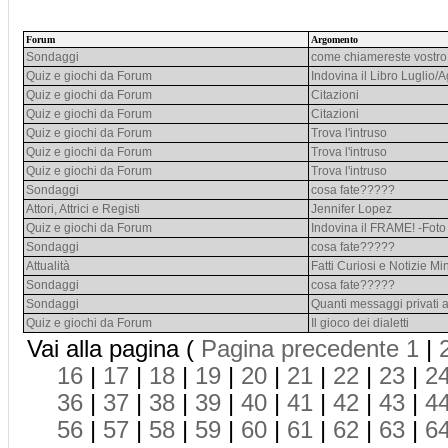
Forum
Argomento
Sondaggi
come chiamereste vostro f
Quiz e giochi da Forum
Indovina il Libro Luglio/
Quiz e giochi da Forum
Citazioni
Quiz e giochi da Forum
Citazioni
Quiz e giochi da Forum
Trova l'intruso
Quiz e giochi da Forum
Trova l'intruso
Quiz e giochi da Forum
Trova l'intruso
Sondaggi
cosa fate?????
Attori, Attrici e Registi
Jennifer Lopez
Quiz e giochi da Forum
Indovina il FRAME! -Foto 
Sondaggi
cosa fate?????
Attualità
Fatti Curiosi e Notizie Mi
Sondaggi
cosa fate?????
Sondaggi
Quanti messaggi privati 
Quiz e giochi da Forum
Il gioco dei dialetti
Vai alla pagina (
Pagina precedente
1
|
16
|
17
|
18
|
19
|
20
|
21
|
22
|
23
|
2
36
|
37
|
38
|
39
|
40
|
41
|
42
|
43
|
4
56
|
57
|
58
|
59
|
60
|
61
|
62
|
63
|
6