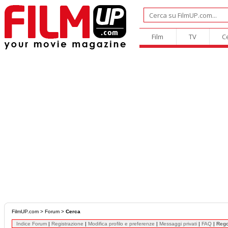
Film
TV
C
FilmUP.com
>
Forum
>
Cerca
Indice Forum
|
Registrazione
|
Modifica profilo e preferenze
|
Messaggi privati
|
FAQ
|
Reg