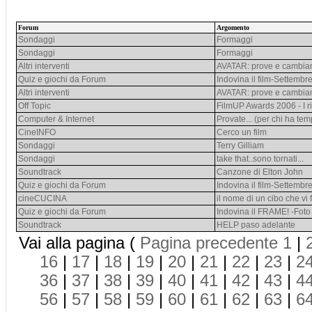
Forum
Argomento
Sondaggi
Formaggi
Sondaggi
Formaggi
Altri interventi
AVATAR: prove e cambia
Quiz e giochi da Forum
Indovina il film-Settembr
Altri interventi
AVATAR: prove e cambia
Off Topic
FilmUP Awards 2006 - I ri
Computer & Internet
Provate... (per chi ha te
CineINFO
Cerco un film
Sondaggi
Terry Gilliam
Sondaggi
take that..sono tornati...
Soundtrack
Canzone di Elton John
Quiz e giochi da Forum
Indovina il film-Settembr
cineCUCINA
il nome di un cibo che vi f
Quiz e giochi da Forum
Indovina il FRAME! -Foto 
Soundtrack
HELP paso adelante
Vai alla pagina (
Pagina precedente
1
|
16
|
17
|
18
|
19
|
20
|
21
|
22
|
23
|
2
36
|
37
|
38
|
39
|
40
|
41
|
42
|
43
|
4
56
|
57
|
58
|
59
|
60
|
61
|
62
|
63
|
6