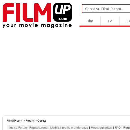
Film
TV
C
FilmUP.com
>
Forum
>
Cerca
Indice Forum
|
Registrazione
|
Modifica profilo e preferenze
|
Messaggi privati
|
FAQ
|
Reg