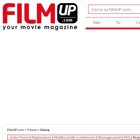
Film
TV
C
FilmUP.com
>
Forum
>
Cerca
Indice Forum
|
Registrazione
|
Modifica profilo e preferenze
|
Messaggi privati
|
FAQ
|
Reg