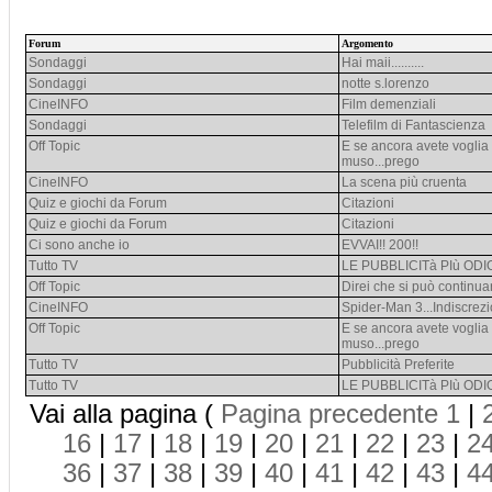
Forum
Argomento
Sondaggi
Hai maii..........
Sondaggi
notte s.lorenzo
CineINFO
Film demenziali
Sondaggi
Telefilm di Fantascienza
Off Topic
E se ancora avete voglia d
muso...prego
CineINFO
La scena più cruenta
Quiz e giochi da Forum
Citazioni
Quiz e giochi da Forum
Citazioni
Ci sono anche io
EVVAI!! 200!!
Tutto TV
LE PUBBLICITà PIù OD
Off Topic
Direi che si può continuar
CineINFO
Spider-Man 3...Indiscrezi
Off Topic
E se ancora avete voglia d
muso...prego
Tutto TV
Pubblicità Preferite
Tutto TV
LE PUBBLICITà PIù OD
Vai alla pagina (
Pagina precedente
1
|
16
|
17
|
18
|
19
|
20
|
21
|
22
|
23
|
2
36
|
37
|
38
|
39
|
40
|
41
|
42
|
43
|
4