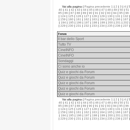
Vai alla pagina (
Pagina precedente
1
|
2
|
3
|
4
|
40
|
41
|
42
|
43
|
44
|
45
|
46
|
47
|
48
|
49
|
50
|
51
85
|
86
|
87
|
88
|
89
|
90
|
91
|
92
|
93
|
94
|
95
|
96
|
124
|
125
|
126
|
127
|
128
|
129
|
130
|
131
|
132
|
159
|
160
|
161
|
162
|
163
|
164
|
165
|
166
|
167
|
194
|
195
|
196
|
197
|
198
|
199
|
200
|
201
|
202
|
229
|
230
|
231
|
232
|
233
|
234
|
235
|
236
|
237
Forum
Il bar dello Sport
Tutto TV
CineINFO
CineINFO
Sondaggi
Ci sono anche io
Quiz e giochi da Forum
Quiz e giochi da Forum
Quiz e giochi da Forum
Quiz e giochi da Forum
Quiz e giochi da Forum
Vai alla pagina (
Pagina precedente
1
|
2
|
3
|
4
|
40
|
41
|
42
|
43
|
44
|
45
|
46
|
47
|
48
|
49
|
50
|
51
85
|
86
|
87
|
88
|
89
|
90
|
91
|
92
|
93
|
94
|
95
|
96
|
124
|
125
|
126
|
127
|
128
|
129
|
130
|
131
|
132
|
159
|
160
|
161
|
162
|
163
|
164
|
165
|
166
|
167
|
194
|
195
|
196
|
197
|
198
|
199
|
200
|
201
|
202
|
229
|
230
|
231
|
232
|
233
|
234
|
235
|
236
|
237