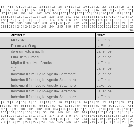
5
|
6
|
7
|
8
|
9
|
10
|
11
|
12
|
13
|
14
|
15
|
16
|
17
|
18
|
19
|
20
|
21
|
22
|
23
|
24
|
25
|
26
|
27
|
|
52
|
53
|
54
|
55
|
56
|
57
|
58
|
59
|
60
|
61
|
62
|
63
|
64
|
65
|
66
|
67
|
68
|
69
|
70
|
71
|
72
|
|
97
|
98
|
99
|
100
|
101
|
102
|
103
|
104
|
105
|
106
|
107
|
108
|
109
|
110
|
111
|
112
|
113
|
1
|
133
|
134
|
135
|
136
|
137
|
138
|
139
|
140
|
141
|
142
|
143
|
144
|
145
|
146
|
147
|
148
|
14
|
168
|
169
|
170
|
171
|
172
|
173
|
174
|
175
|
176
|
177
|
178
|
179
|
180
|
181
|
182
|
183
|
18
|
203
|
204
|
205
|
206
|
207
|
208
|
209
|
210
|
211
|
212
|
213
|
214
|
215
|
216
|
217
|
218
|
21
|
238
|
239
|
240
|
241
|
242
|
243
|
244
|
245
|
246
|
247
|
248
|
249
|
250
|
251
|
252
|
253
|
25
|
264
Argomento
Autore
MONDIALI
LaFenice
Dharma e Greg
LaFenice
date un voto a qst film
LaFenice
Film ultimi 6 mesi
LaFenice
Miglior film di Mel Brooks
LaFenice
^_^
LaFenice
Indovina il film Luglio-Agosto-Settembre
LaFenice
Indovina il film Luglio-Agosto-Settembre
LaFenice
Indovina il film Luglio-Agosto-Settembre
LaFenice
Indovina il film Luglio-Agosto-Settembre
LaFenice
Indovina il film Luglio-Agosto-Settembre
LaFenice
5
|
6
|
7
|
8
|
9
|
10
|
11
|
12
|
13
|
14
|
15
|
16
|
17
|
18
|
19
|
20
|
21
|
22
|
23
|
24
|
25
|
26
|
27
|
|
52
|
53
|
54
|
55
|
56
|
57
|
58
|
59
|
60
|
61
|
62
|
63
|
64
|
65
|
66
|
67
|
68
|
69
|
70
|
71
|
72
|
|
97
|
98
|
99
|
100
|
101
|
102
|
103
|
104
|
105
|
106
|
107
|
108
|
109
|
110
|
111
|
112
|
113
|
1
|
133
|
134
|
135
|
136
|
137
|
138
|
139
|
140
|
141
|
142
|
143
|
144
|
145
|
146
|
147
|
148
|
14
|
168
|
169
|
170
|
171
|
172
|
173
|
174
|
175
|
176
|
177
|
178
|
179
|
180
|
181
|
182
|
183
|
18
|
203
|
204
|
205
|
206
|
207
|
208
|
209
|
210
|
211
|
212
|
213
|
214
|
215
|
216
|
217
|
218
|
21
|
238
|
239
|
240
|
241
|
242
|
243
|
244
|
245
|
246
|
247
|
248
|
249
|
250
|
251
|
252
|
253
|
25
|
264