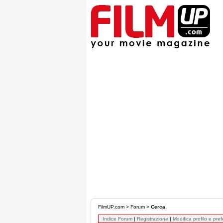
FilmUP.com
>
Forum
>
Cerca
Indice Forum
|
Registrazione
|
Modifica profilo e pre