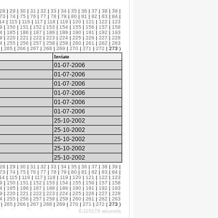
28
|
29
|
30
|
31
|
32
|
33
|
34
|
35
|
36
|
37
|
38
|
39
|
73
|
74
|
75
|
76
|
77
|
78
|
79
|
80
|
81
|
82
|
83
|
84
|
14
|
115
|
116
|
117
|
118
|
119
|
120
|
121
|
122
|
123
9
|
150
|
151
|
152
|
153
|
154
|
155
|
156
|
157
|
158
4
|
185
|
186
|
187
|
188
|
189
|
190
|
191
|
192
|
193
9
|
220
|
221
|
222
|
223
|
224
|
225
|
226
|
227
|
228
4
|
255
|
256
|
257
|
258
|
259
|
260
|
261
|
262
|
263
|
265
|
266
|
267
|
268
|
269
|
270
|
271
|
272
| 273 )
Inviato
01-07-2006
01-07-2006
01-07-2006
01-07-2006
01-07-2006
01-07-2006
25-10-2002
25-10-2002
25-10-2002
25-10-2002
25-10-2002
28
|
29
|
30
|
31
|
32
|
33
|
34
|
35
|
36
|
37
|
38
|
39
|
73
|
74
|
75
|
76
|
77
|
78
|
79
|
80
|
81
|
82
|
83
|
84
|
14
|
115
|
116
|
117
|
118
|
119
|
120
|
121
|
122
|
123
9
|
150
|
151
|
152
|
153
|
154
|
155
|
156
|
157
|
158
4
|
185
|
186
|
187
|
188
|
189
|
190
|
191
|
192
|
193
9
|
220
|
221
|
222
|
223
|
224
|
225
|
226
|
227
|
228
4
|
255
|
256
|
257
|
258
|
259
|
260
|
261
|
262
|
263
|
265
|
266
|
267
|
268
|
269
|
270
|
271
|
272
| 273 )
0.115176 seconds.