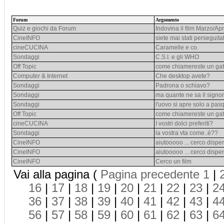
Forum
Argomento
Quiz e giochi da Forum
Indovina il film Marzo/Apr
CineINFO
siete mai stati perseguita
cineCUCINA
Caramelle e co.
Sondaggi
C.S.I. e gli WHO
Off Topic
come chiamereste un gat
Computer & Internet
Che desktop avete?
Sondaggi
Padrona o schiavo?
Sondaggi
ma quante ne sa il signo
Sondaggi
l'uovo si apre solo a pa
Off Topic
come chiamereste un gat
cineCUCINA
I vostri dolci preferiti?
Sondaggi
la vostra vta come..é??
CineINFO
aiutooooo ... cerco dispe
CineINFO
aiutooooo ... cerco dispe
CineINFO
Cerco un film
Vai alla pagina (
Pagina precedente
1
|
16
|
17
|
18
|
19
|
20
|
21
|
22
|
23
|
2
36
|
37
|
38
|
39
|
40
|
41
|
42
|
43
|
4
56
|
57
|
58
|
59
|
60
|
61
|
62
|
63
|
6