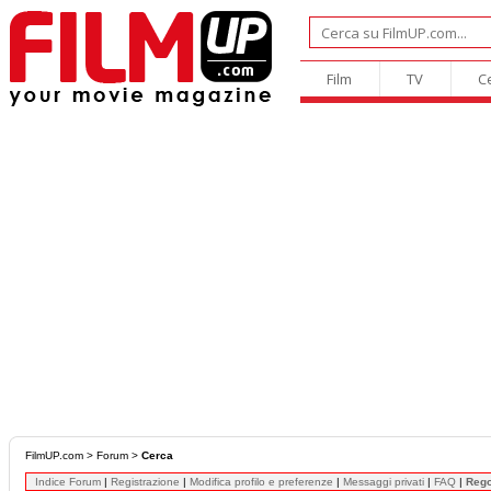
Film
TV
C
FilmUP.com
>
Forum
>
Cerca
Indice Forum
|
Registrazione
|
Modifica profilo e preferenze
|
Messaggi privati
|
FAQ
|
Reg