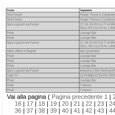
Forum
Argomento
Test Forum
Avatar: Prove e Cambiam
Test Forum
Avatar: Prove e Cambiam
Quiz e giochi da Forum
17-18-19-20 G.A.T. di 
DELL'OCCULTO AL CIN
Privè
Lounge Bar
Privè
Lounge Bar
Quiz e giochi da Forum
17-18-19-20 G.A.T. di 
DELL'OCCULTO AL CIN
Attori, Attrici e Registi
alec guinness
Privè
Lounge Bar
Privè
Lounge Bar
Privè
Lounge Bar
Quiz e giochi da Forum
Indovina il film Gennaio
Tutto TV
LE PUBBLICITà PIù OD
Privè
Lounge Bar
Privè
7 marzo.
Privè
7 marzo.
Vai alla pagina (
Pagina precedente
1
|
16
|
17
|
18
|
19
|
20
|
21
|
22
|
23
|
2
36
|
37
|
38
|
39
|
40
|
41
|
42
|
43
|
4