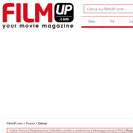
Film
TV
C
FilmUP.com
>
Forum
>
Cerca
Indice Forum
|
Registrazione
|
Modifica profilo e preferenze
|
Messaggi privati
|
FAQ
|
Reg