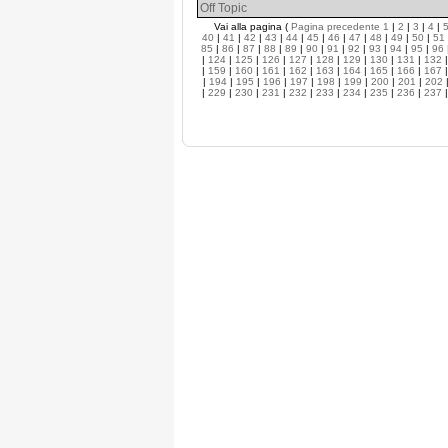
Off Topic
Vai alla pagina (
Pagina precedente
1
|
2
|
3
|
4
|
40
|
41
|
42
|
43
|
44
|
45
|
46
|
47
|
48
|
49
|
50
|
51
85
|
86
|
87
|
88
|
89
|
90
|
91
|
92
|
93
|
94
|
95
|
96
|
124
|
125
|
126
|
127
|
128
|
129
|
130
|
131
|
132
|
159
|
160
|
161
|
162
|
163
|
164
|
165
|
166
|
167
|
194
|
195
|
196
|
197
|
198
|
199
|
200
|
201
|
202
|
229
|
230
|
231
|
232
|
233
|
234
|
235
|
236
|
237