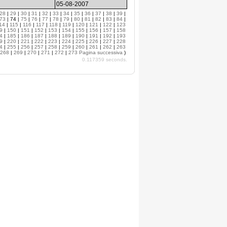
05-08-2007
28
|
29
|
30
|
31
|
32
|
33
|
34
|
35
|
36
|
37
|
38
|
39
|
73
| 74 |
75
|
76
|
77
|
78
|
79
|
80
|
81
|
82
|
83
|
84
|
14
|
115
|
116
|
117
|
118
|
119
|
120
|
121
|
122
|
123
9
|
150
|
151
|
152
|
153
|
154
|
155
|
156
|
157
|
158
4
|
185
|
186
|
187
|
188
|
189
|
190
|
191
|
192
|
193
9
|
220
|
221
|
222
|
223
|
224
|
225
|
226
|
227
|
228
4
|
255
|
256
|
257
|
258
|
259
|
260
|
261
|
262
|
263
268
|
269
|
270
|
271
|
272
|
273
Pagina successiva
)
0.117359 seconds.