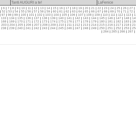
Tanti AUGURI a te!
LaFenice
5
|
6
|
7
|
8
|
9
|
10
|
11
|
12
|
13
|
14
|
15
|
16
|
17
|
18
|
19
|
20
|
21
|
22
|
23
|
24
|
25
|
26
|
27
|
|
52
|
53
|
54
|
55
|
56
|
57
|
58
|
59
|
60
|
61
|
62
|
63
|
64
|
65
|
66
|
67
|
68
|
69
|
70
|
71
|
72
|
|
97
|
98
|
99
|
100
|
101
|
102
|
103
|
104
|
105
|
106
|
107
|
108
|
109
|
110
|
111
|
112
|
113
|
1
|
133
|
134
|
135
|
136
|
137
|
138
|
139
|
140
|
141
|
142
|
143
|
144
|
145
|
146
|
147
|
148
|
14
|
168
|
169
|
170
|
171
|
172
|
173
|
174
|
175
|
176
|
177
|
178
|
179
|
180
|
181
|
182
|
183
|
18
|
203
|
204
|
205
|
206
|
207
|
208
|
209
|
210
|
211
|
212
|
213
|
214
|
215
|
216
|
217
|
218
|
21
|
238
|
239
|
240
|
241
|
242
|
243
|
244
|
245
|
246
|
247
|
248
|
249
|
250
|
251
|
252
|
253
|
25
|
264
|
265
|
266
|
267
|