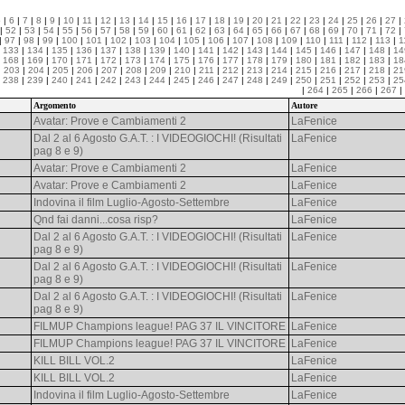
5
|
6
|
7
|
8
|
9
|
10
|
11
|
12
|
13
|
14
|
15
|
16
|
17
|
18
|
19
|
20
|
21
|
22
|
23
|
24
|
25
|
26
|
27
|
|
52
|
53
|
54
|
55
|
56
|
57
|
58
|
59
|
60
|
61
|
62
|
63
|
64
|
65
|
66
|
67
|
68
|
69
|
70
|
71
|
72
|
|
97
|
98
|
99
|
100
|
101
|
102
|
103
|
104
|
105
|
106
|
107
|
108
|
109
|
110
|
111
|
112
|
113
|
1
|
133
|
134
|
135
|
136
|
137
|
138
|
139
|
140
|
141
|
142
|
143
|
144
|
145
|
146
|
147
|
148
|
14
|
168
|
169
|
170
|
171
|
172
|
173
|
174
|
175
|
176
|
177
|
178
|
179
|
180
|
181
|
182
|
183
|
18
|
203
|
204
|
205
|
206
|
207
|
208
|
209
|
210
|
211
|
212
|
213
|
214
|
215
|
216
|
217
|
218
|
21
|
238
|
239
|
240
|
241
|
242
|
243
|
244
|
245
|
246
|
247
|
248
|
249
|
250
|
251
|
252
|
253
|
25
|
264
|
265
|
266
|
267
|
Argomento
Autore
Avatar: Prove e Cambiamenti 2
LaFenice
Dal 2 al 6 Agosto G.A.T. : I VIDEOGIOCHI! (Risultati
LaFenice
pag 8 e 9)
Avatar: Prove e Cambiamenti 2
LaFenice
Avatar: Prove e Cambiamenti 2
LaFenice
Indovina il film Luglio-Agosto-Settembre
LaFenice
Qnd fai danni...cosa risp?
LaFenice
Dal 2 al 6 Agosto G.A.T. : I VIDEOGIOCHI! (Risultati
LaFenice
pag 8 e 9)
Dal 2 al 6 Agosto G.A.T. : I VIDEOGIOCHI! (Risultati
LaFenice
pag 8 e 9)
Dal 2 al 6 Agosto G.A.T. : I VIDEOGIOCHI! (Risultati
LaFenice
pag 8 e 9)
FILMUP Champions league! PAG 37 IL VINCITORE
LaFenice
FILMUP Champions league! PAG 37 IL VINCITORE
LaFenice
KILL BILL VOL.2
LaFenice
KILL BILL VOL.2
LaFenice
Indovina il film Luglio-Agosto-Settembre
LaFenice