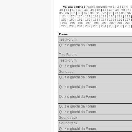
Vai alla pagina (
Pagina precedente
1
|
2
|
3
|
4
|
40
|
41
|
42
|
43
|
44
|
45
|
46
|
47
|
48
|
49
|
50
|
51
85
|
86
|
87
|
88
|
89
|
90
|
91
|
92
|
93
|
94
|
95
|
96
|
124
|
125
|
126
|
127
|
128
|
129
|
130
|
131
|
132
|
159
|
160
|
161
|
162
|
163
|
164
|
165
|
166
|
167
|
194
|
195
|
196
|
197
|
198
|
199
|
200
|
201
|
202
|
229
|
230
|
231
|
232
|
233
|
234
|
235
|
236
|
237
Forum
Test Forum
Quiz e giochi da Forum
Test Forum
Test Forum
Quiz e giochi da Forum
Sondaggi
Quiz e giochi da Forum
Quiz e giochi da Forum
Quiz e giochi da Forum
Quiz e giochi da Forum
Quiz e giochi da Forum
Soundtrack
Soundtrack
Quiz e giochi da Forum