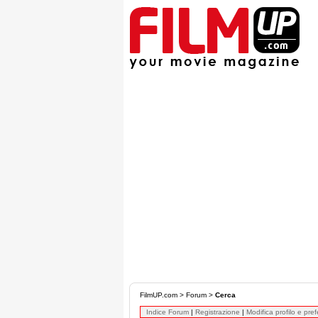
FilmUP.com
>
Forum
>
Cerca
Indice Forum
|
Registrazione
|
Modifica profilo e pre