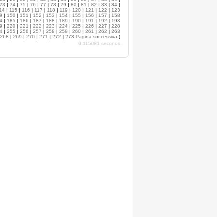
73
|
74
|
75
|
76
|
77
|
78
|
79
|
80
|
81
|
82
|
83
|
84
|
14
|
115
|
116
|
117
|
118
|
119
|
120
|
121
|
122
|
123
9
|
150
|
151
|
152
|
153
|
154
|
155
|
156
|
157
|
158
4
|
185
|
186
|
187
|
188
|
189
|
190
|
191
|
192
|
193
9
|
220
|
221
|
222
|
223
|
224
|
225
|
226
|
227
|
228
4
|
255
|
256
|
257
|
258
|
259
|
260
|
261
|
262
|
263
268
|
269
|
270
|
271
|
272
|
273
Pagina successiva
)
0.115081 seconds.