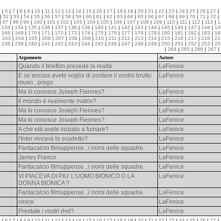
5
|
6
|
7
|
8
|
9
|
10
|
11
|
12
|
13
|
14
|
15
|
16
|
17
|
18
|
19
|
20
|
21
|
22
|
23
|
24
|
25
|
26
|
27
|
|
52
|
53
|
54
|
55
|
56
|
57
|
58
|
59
|
60
|
61
|
62
|
63
|
64
|
65
|
66
|
67
|
68
|
69
|
70
|
71
|
72
|
|
97
|
98
|
99
|
100
|
101
|
102
|
103
|
104
|
105
|
106
|
107
|
108
|
109
|
110
|
111
|
112
|
113
|
1
|
133
|
134
|
135
|
136
|
137
|
138
|
139
|
140
|
141
|
142
|
143
|
144
|
145
|
146
|
147
|
148
|
14
|
168
|
169
|
170
|
171
|
172
|
173
|
174
|
175
|
176
|
177
|
178
|
179
|
180
|
181
|
182
|
183
|
18
|
203
|
204
|
205
|
206
|
207
|
208
|
209
|
210
|
211
|
212
|
213
|
214
|
215
|
216
|
217
|
218
|
21
|
238
|
239
|
240
|
241
|
242
|
243
|
244
|
245
|
246
|
247
|
248
|
249
|
250
|
251
|
252
|
253
|
25
|
264
|
265
|
266
|
267
|
Argomento
Autore
Quando il telefilm precede la realtà
LaFenice
E se ancora avete voglia di postare il vostro brutto
LaFenice
muso...prego
Ma ki conosce Joseph Fiennes?
LaFenice
Il mondo è realmente matrix?
LaFenice
Ma ki conosce Joseph Fiennes?
LaFenice
Ma ki conosce Joseph Fiennes?
LaFenice
A che età avete iniziato a fumare?
LaFenice
l'Inter vincerà lo scudetto?
LaFenice
Fantacalcio filmuppense...i nomi delle squadre.
LaFenice
James Franco
LaFenice
Fantacalcio filmuppense...i nomi delle squadre.
LaFenice
VI PIACEVA DI PIU' L'UOMO BIONICO O LA
LaFenice
DONNA BIONICA ?
Fantacalcio filmuppense...i nomi delle squadre.
LaFenice
cinesi
LaFenice
Prestate i vostri dvd?
LaFenice
5
|
6
|
7
|
8
|
9
|
10
|
11
|
12
|
13
|
14
|
15
|
16
|
17
|
18
|
19
|
20
|
21
|
22
|
23
|
24
|
25
|
26
|
27
|