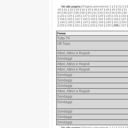
Vai alla pagina (
Pagina precedente
1
|
2
|
3
|
4
|
40
|
41
|
42
|
43
|
44
|
45
|
46
|
47
|
48
|
49
|
50
|
51
85
|
86
|
87
|
88
|
89
|
90
|
91
|
92
|
93
|
94
|
95
|
96
|
124
|
125
|
126
|
127
|
128
|
129
|
130
|
131
|
132
|
159
|
160
|
161
|
162
|
163
|
164
|
165
|
166
|
167
|
194
|
195
|
196
|
197
|
198
|
199
|
200
|
201
|
202
|
229
|
230
|
231
|
232
|
233
|
234
|
235
| 236 |
237
Forum
Tutto TV
Off Topic
Attori, Attrici e Registi
Sondaggi
Attori, Attrici e Registi
Attori, Attrici e Registi
Sondaggi
Sondaggi
Sondaggi
Attori, Attrici e Registi
Sondaggi
Sondaggi
Sondaggi
Sondaggi
Sondaggi
Vai alla pagina (
Pagina precedente
1
|
2
|
3
|
4
|