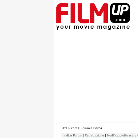
FilmUP.com
>
Forum
>
Cerca
Indice Forum
|
Registrazione
|
Modifica profilo e pre