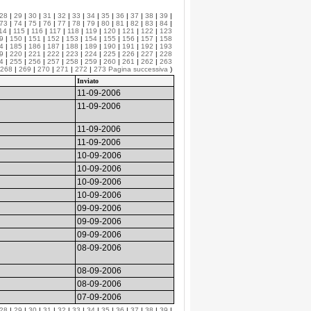
28
|
29
|
30
|
31
|
32
|
33
|
34
|
35
|
36
|
37
|
38
|
39
|
73
|
74
|
75
|
76
|
77
|
78
|
79
|
80
|
81
|
82
|
83
|
84
|
14
|
115
|
116
|
117
|
118
|
119
|
120
|
121
|
122
|
123
9
|
150
|
151
|
152
|
153
|
154
|
155
|
156
|
157
|
158
4
|
185
|
186
|
187
|
188
|
189
|
190
|
191
|
192
|
193
9
|
220
|
221
|
222
|
223
|
224
|
225
|
226
|
227
|
228
4
|
255
|
256
|
257
|
258
|
259
|
260
|
261
|
262
|
263
268
|
269
|
270
|
271
|
272
|
273
Pagina successiva
)
Inviato
11-09-2006
11-09-2006
11-09-2006
11-09-2006
10-09-2006
10-09-2006
10-09-2006
10-09-2006
09-09-2006
09-09-2006
09-09-2006
08-09-2006
08-09-2006
08-09-2006
07-09-2006
28
|
29
|
30
|
31
|
32
|
33
|
34
|
35
|
36
|
37
|
38
|
39
|