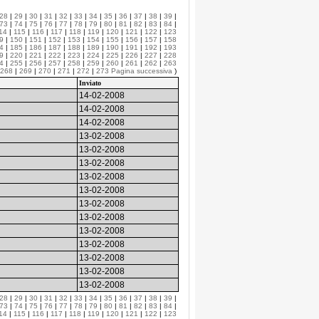
28
|
29
|
30
|
31
|
32
|
33
|
34
|
35
|
36
|
37
|
38
|
39
|
73
|
74
|
75
|
76
|
77
|
78
|
79
|
80
|
81
|
82
|
83
|
84
|
14
|
115
|
116
|
117
|
118
|
119
|
120
|
121
|
122
|
123
9
|
150
|
151
|
152
|
153
|
154
|
155
|
156
|
157
|
158
4
|
185
|
186
|
187
|
188
|
189
|
190
|
191
|
192
|
193
9
|
220
|
221
|
222
|
223
|
224
|
225
|
226
|
227
|
228
4
|
255
|
256
|
257
|
258
|
259
|
260
|
261
|
262
|
263
268
|
269
|
270
|
271
|
272
|
273
Pagina successiva
)
Inviato
14-02-2008
14-02-2008
14-02-2008
13-02-2008
13-02-2008
13-02-2008
13-02-2008
13-02-2008
13-02-2008
13-02-2008
13-02-2008
13-02-2008
13-02-2008
13-02-2008
13-02-2008
28
|
29
|
30
|
31
|
32
|
33
|
34
|
35
|
36
|
37
|
38
|
39
|
73
|
74
|
75
|
76
|
77
|
78
|
79
|
80
|
81
|
82
|
83
|
84
|
14
|
115
|
116
|
117
|
118
|
119
|
120
|
121
|
122
|
123