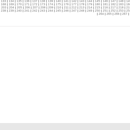
|
133
|
134
|
135
|
136
|
137
|
138
|
139
|
140
|
141
|
142
|
143
|
144
|
145
|
146
|
147
|
148
|
14
|
168
|
169
|
170
|
171
|
172
|
173
|
174
|
175
|
176
|
177
|
178
|
179
|
180
|
181
|
182
|
183
|
18
|
203
|
204
|
205
|
206
|
207
|
208
|
209
|
210
|
211
|
212
|
213
|
214
|
215
|
216
|
217
|
218
|
21
|
238
|
239
|
240
|
241
|
242
|
243
|
244
|
245
|
246
|
247
|
248
|
249
|
250
|
251
|
252
|
253
|
25
|
264
|
265
|
266
|
267
|