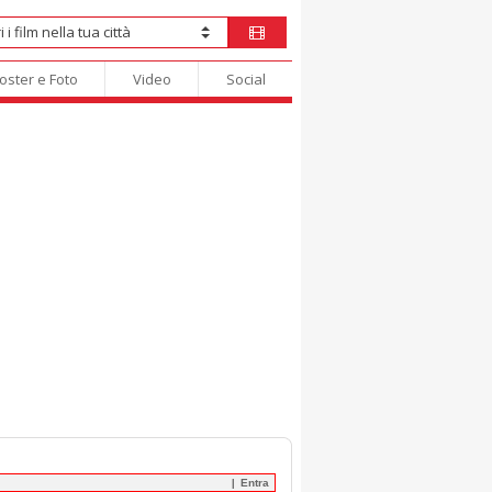
oster e Foto
Video
Social
Entra
|