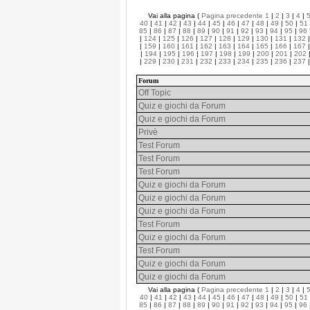
Vai alla pagina (
Pagina precedente
1
|
2
|
3
|
4
|
40
|
41
|
42
|
43
|
44
|
45
|
46
|
47
|
48
|
49
|
50
|
51
85
|
86
|
87
|
88
|
89
|
90
|
91
|
92
|
93
|
94
|
95
|
96
|
124
|
125
|
126
|
127
|
128
|
129
|
130
|
131
|
132
|
159
|
160
|
161
|
162
|
163
|
164
|
165
|
166
|
167
|
194
|
195
|
196
|
197
|
198
|
199
|
200
|
201
|
202
|
229
|
230
|
231
|
232
|
233
|
234
|
235
|
236
|
237
Forum
Off Topic
Quiz e giochi da Forum
Quiz e giochi da Forum
Privè
Test Forum
Test Forum
Test Forum
Quiz e giochi da Forum
Quiz e giochi da Forum
Quiz e giochi da Forum
Test Forum
Quiz e giochi da Forum
Test Forum
Quiz e giochi da Forum
Quiz e giochi da Forum
Vai alla pagina (
Pagina precedente
1
|
2
|
3
|
4
|
40
|
41
|
42
|
43
|
44
|
45
|
46
|
47
|
48
|
49
|
50
|
51
85
|
86
|
87
|
88
|
89
|
90
|
91
|
92
|
93
|
94
|
95
|
96