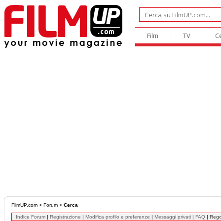
Film
TV
C
FilmUP.com
>
Forum
>
Cerca
Indice Forum
|
Registrazione
|
Modifica profilo e preferenze
|
Messaggi privati
|
FAQ
|
Reg