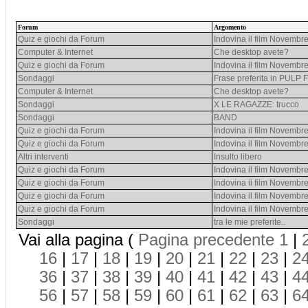
Forum
Argomento
Quiz e giochi da Forum
Indovina il film Novembr
Computer & Internet
Che desktop avete?
Quiz e giochi da Forum
Indovina il film Novembr
Sondaggi
Frase preferita in PULP
Computer & Internet
Che desktop avete?
Sondaggi
X LE RAGAZZE: trucco
Sondaggi
BAND
Quiz e giochi da Forum
Indovina il film Novembr
Quiz e giochi da Forum
Indovina il film Novembr
Altri interventi
Insulto libero
Quiz e giochi da Forum
Indovina il film Novembr
Quiz e giochi da Forum
Indovina il film Novembr
Quiz e giochi da Forum
Indovina il film Novembr
Quiz e giochi da Forum
Indovina il film Novembr
Sondaggi
tra le mie preferite..
Vai alla pagina (
Pagina precedente
1
|
16
|
17
|
18
|
19
|
20
|
21
|
22
|
23
|
2
36
|
37
|
38
|
39
|
40
|
41
|
42
|
43
|
4
56
|
57
|
58
|
59
|
60
|
61
|
62
|
63
|
6