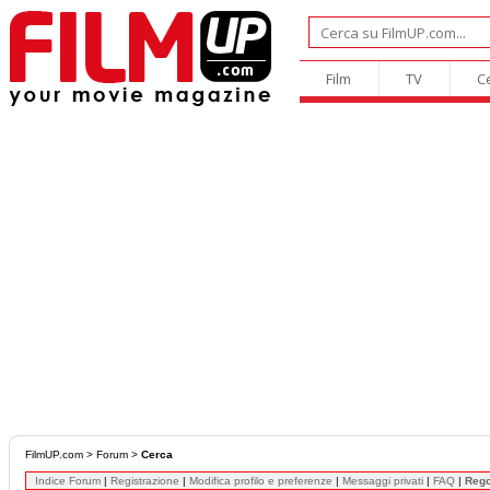
Film
TV
C
FilmUP.com
>
Forum
>
Cerca
Indice Forum
|
Registrazione
|
Modifica profilo e preferenze
|
Messaggi privati
|
FAQ
|
Reg