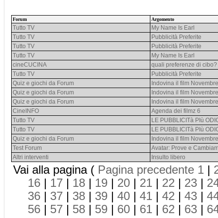
Forum
Argomento
Tutto TV
My Name Is Earl
Tutto TV
Pubblicità Preferite
Tutto TV
Pubblicità Preferite
Tutto TV
My Name Is Earl
cineCUCINA
quali preferenze di cibo?
Tutto TV
Pubblicità Preferite
Quiz e giochi da Forum
Indovina il film Novembr
Quiz e giochi da Forum
Indovina il film Novembr
Quiz e giochi da Forum
Indovina il film Novembr
CineINFO
Agenda dei filmz 6
Tutto TV
LE PUBBLICITà PIù OD
Tutto TV
LE PUBBLICITà PIù OD
Quiz e giochi da Forum
Indovina il film Novembr
Test Forum
Avatar: Prove e Cambiam
Altri interventi
Insulto libero
Vai alla pagina (
Pagina precedente
1
|
16
|
17
|
18
|
19
|
20
|
21
|
22
|
23
|
2
36
|
37
|
38
|
39
|
40
|
41
|
42
|
43
|
4
56
|
57
|
58
|
59
|
60
|
61
|
62
|
63
|
6