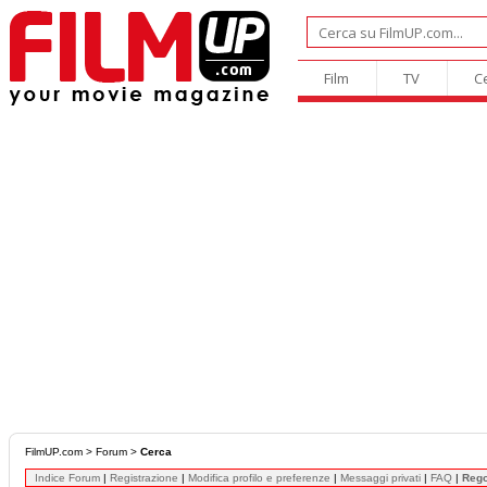
Film
TV
C
FilmUP.com
>
Forum
>
Cerca
Indice Forum
|
Registrazione
|
Modifica profilo e preferenze
|
Messaggi privati
|
FAQ
|
Reg