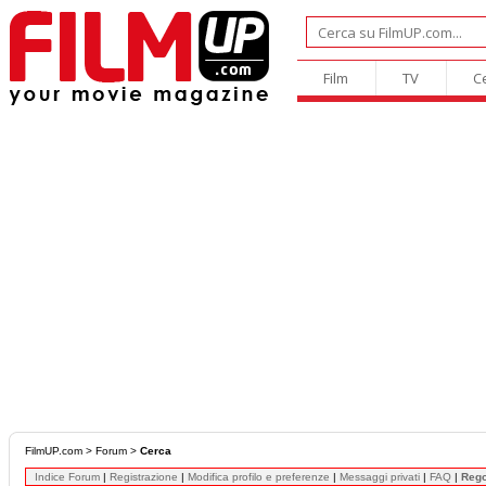
Film
TV
C
FilmUP.com
>
Forum
>
Cerca
Indice Forum
|
Registrazione
|
Modifica profilo e preferenze
|
Messaggi privati
|
FAQ
|
Reg