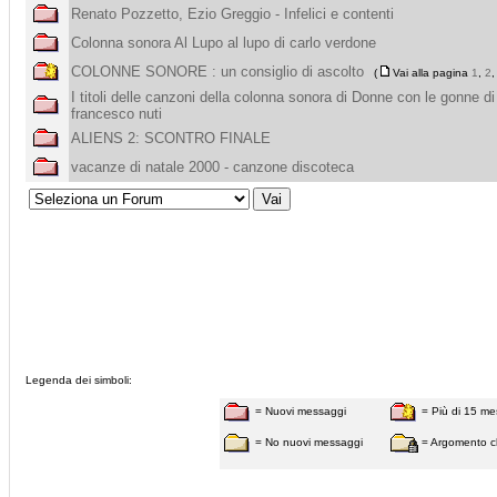
Renato Pozzetto, Ezio Greggio - Infelici e contenti
Colonna sonora Al Lupo al lupo di carlo verdone
COLONNE SONORE : un consiglio di ascolto
(
Vai alla pagina
1
,
2
I titoli delle canzoni della colonna sonora di Donne con le gonne di
francesco nuti
ALIENS 2: SCONTRO FINALE
vacanze di natale 2000 - canzone discoteca
Legenda dei simboli:
= Nuovi messaggi
= Più di 15 me
= No nuovi messaggi
= Argomento c