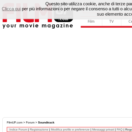
Questo sito utilizza cookie, anche di terze parti
Clicca qui
per più informazioni o per negare il consenso a tutti o a
suo elemento accon
Film
TV
C
FilmUP.com
>
Forum
>
Soundtrack
Indice Forum
|
Registrazione
|
Modifica profilo e preferenze
|
Messaggi privati
|
FAQ
|
Reg