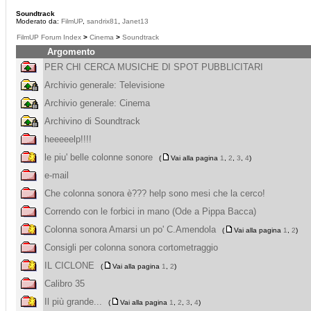
Soundtrack
Moderato da:
FilmUP
,
sandrix81
,
Janet13
FilmUP Forum Index
>
Cinema
>
Soundtrack
Argomento
PER CHI CERCA MUSICHE DI SPOT PUBBLICITARI
Archivio generale: Televisione
Archivio generale: Cinema
Archivino di Soundtrack
heeeeelp!!!!
le piu' belle colonne sonore
(
Vai alla pagina
1
,
2
,
3
,
4
)
e-mail
Che colonna sonora è??? help sono mesi che la cerco!
Correndo con le forbici in mano (Ode a Pippa Bacca)
Colonna sonora Amarsi un po' C.Amendola
(
Vai alla pagina
1
,
2
)
Consigli per colonna sonora cortometraggio
IL CICLONE
(
Vai alla pagina
1
,
2
)
Calibro 35
Il più grande...
(
Vai alla pagina
1
,
2
,
3
,
4
)