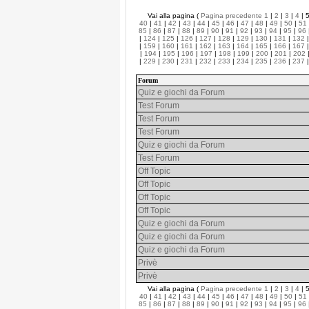
Vai alla pagina (
Pagina precedente
1
|
2
|
3
|
4
| 
40
|
41
|
42
|
43
|
44
|
45
|
46
|
47
|
48
|
49
|
50
|
51
85
|
86
|
87
|
88
|
89
|
90
|
91
|
92
|
93
|
94
|
95
|
96
|
124
|
125
|
126
|
127
|
128
|
129
|
130
|
131
|
132
|
159
|
160
|
161
|
162
|
163
|
164
|
165
|
166
|
167
|
194
|
195
|
196
|
197
|
198
|
199
|
200
|
201
|
202
|
229
|
230
|
231
|
232
|
233
|
234
|
235
|
236
|
237
Forum
Quiz e giochi da Forum
Test Forum
Test Forum
Test Forum
Quiz e giochi da Forum
Test Forum
Off Topic
Off Topic
Off Topic
Off Topic
Quiz e giochi da Forum
Quiz e giochi da Forum
Quiz e giochi da Forum
Privè
Privè
Vai alla pagina (
Pagina precedente
1
|
2
|
3
|
4
| 
40
|
41
|
42
|
43
|
44
|
45
|
46
|
47
|
48
|
49
|
50
|
51
85
|
86
|
87
|
88
|
89
|
90
|
91
|
92
|
93
|
94
|
95
|
96