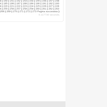
9
|
150
|
151
|
152
|
153
|
154
|
155
|
156
|
157
|
158
4
|
185
|
186
|
187
|
188
|
189
|
190
|
191
|
192
|
193
9
|
220
|
221
|
222
|
223
|
224
|
225
|
226
|
227
|
228
4
|
255
|
256
|
257
|
258
|
259
|
260
|
261
|
262
|
263
268
|
269
|
270
|
271
|
272
|
273
Pagina successiva
)
0.117730 seconds.