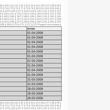
28
|
29
|
30
|
31
|
32
|
33
|
34
|
35
|
36
|
37
|
38
|
39
|
73
|
74
|
75
|
76
|
77
|
78
|
79
|
80
|
81
|
82
|
83
|
84
|
14
|
115
|
116
|
117
|
118
|
119
|
120
|
121
|
122
|
123
9
|
150
|
151
|
152
|
153
|
154
|
155
|
156
|
157
|
158
4
|
185
|
186
|
187
|
188
|
189
|
190
|
191
|
192
|
193
9
|
220
|
221
|
222
|
223
|
224
|
225
|
226
|
227
|
228
4
|
255
|
256
|
257
|
258
|
259
|
260
|
261
|
262
|
263
268
|
269
|
270
|
271
|
272
|
273
Pagina successiva
)
Inviato
01-04-2008
01-04-2008
01-04-2008
01-04-2008
01-04-2008
01-04-2008
01-04-2008
01-04-2008
01-04-2008
01-04-2008
31-03-2008
31-03-2008
28-03-2008
26-03-2008
26-03-2008
28
|
29
|
30
|
31
|
32
|
33
|
34
|
35
|
36
|
37
|
38
|
39
|
73
|
74
|
75
|
76
|
77
|
78
|
79
|
80
|
81
|
82
|
83
|
84
|
14
|
115
|
116
|
117
|
118
|
119
|
120
|
121
|
122
|
123