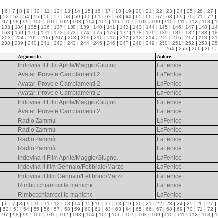
5 |
6
|
7
|
8
|
9
|
10
|
11
|
12
|
13
|
14
|
15
|
16
|
17
|
18
|
19
|
20
|
21
|
22
|
23
|
24
|
25
|
26
|
27
|
|
52
|
53
|
54
|
55
|
56
|
57
|
58
|
59
|
60
|
61
|
62
|
63
|
64
|
65
|
66
|
67
|
68
|
69
|
70
|
71
|
72
|
|
97
|
98
|
99
|
100
|
101
|
102
|
103
|
104
|
105
|
106
|
107
|
108
|
109
|
110
|
111
|
112
|
113
|
1
|
133
|
134
|
135
|
136
|
137
|
138
|
139
|
140
|
141
|
142
|
143
|
144
|
145
|
146
|
147
|
148
|
14
|
168
|
169
|
170
|
171
|
172
|
173
|
174
|
175
|
176
|
177
|
178
|
179
|
180
|
181
|
182
|
183
|
18
|
203
|
204
|
205
|
206
|
207
|
208
|
209
|
210
|
211
|
212
|
213
|
214
|
215
|
216
|
217
|
218
|
21
|
238
|
239
|
240
|
241
|
242
|
243
|
244
|
245
|
246
|
247
|
248
|
249
|
250
|
251
|
252
|
253
|
25
|
264
|
265
|
266
|
267
|
Argomento
Autore
Indovina il Film Aprile/Maggio/Giugno.
LaFenice
Avatar: Prove e Cambiamenti 2
LaFenice
Avatar: Prove e Cambiamenti 2
LaFenice
Avatar: Prove e Cambiamenti 2
LaFenice
Indovina il Film Aprile/Maggio/Giugno.
LaFenice
Avatar: Prove e Cambiamenti 2
LaFenice
Radio Zammù
LaFenice
Radio Zammù
LaFenice
Radio Zammù
LaFenice
Radio Zammù
LaFenice
Indovina il Film Aprile/Maggio/Giugno.
LaFenice
Indovina il film Gennaio/Febbraio/Marzo
LaFenice
Indovina il film Gennaio/Febbraio/Marzo
LaFenice
Rimbocchiamoci le maniche
LaFenice
Rimbocchiamoci le maniche
LaFenice
5 |
6
|
7
|
8
|
9
|
10
|
11
|
12
|
13
|
14
|
15
|
16
|
17
|
18
|
19
|
20
|
21
|
22
|
23
|
24
|
25
|
26
|
27
|
|
52
|
53
|
54
|
55
|
56
|
57
|
58
|
59
|
60
|
61
|
62
|
63
|
64
|
65
|
66
|
67
|
68
|
69
|
70
|
71
|
72
|
|
97
|
98
|
99
|
100
|
101
|
102
|
103
|
104
|
105
|
106
|
107
|
108
|
109
|
110
|
111
|
112
|
113
|
1