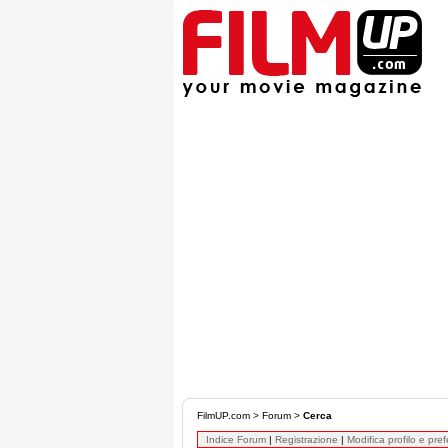
FilmUP.com
>
Forum
>
Cerca
Indice Forum
|
Registrazione
|
Modifica profilo e pre