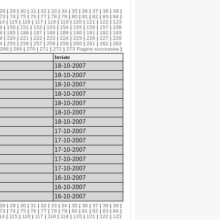
28
|
29
|
30
|
31
|
32
|
33
|
34
|
35
|
36
|
37
|
38
|
39
|
73
|
74
|
75
|
76
|
77
|
78
|
79
|
80
|
81
|
82
|
83
|
84
|
14
|
115
|
116
|
117
|
118
|
119
|
120
|
121
|
122
|
123
9
|
150
|
151
|
152
|
153
|
154
|
155
|
156
|
157
|
158
4
|
185
|
186
|
187
|
188
|
189
|
190
|
191
|
192
|
193
9
|
220
|
221
|
222
|
223
|
224
|
225
|
226
|
227
|
228
4
|
255
|
256
|
257
|
258
|
259
|
260
|
261
|
262
|
263
268
|
269
|
270
|
271
|
272
|
273
Pagina successiva
)
Inviato
18-10-2007
18-10-2007
18-10-2007
18-10-2007
18-10-2007
18-10-2007
18-10-2007
17-10-2007
17-10-2007
17-10-2007
17-10-2007
17-10-2007
16-10-2007
16-10-2007
16-10-2007
28
|
29
|
30
|
31
|
32
|
33
|
34
|
35
|
36
|
37
|
38
|
39
|
73
|
74
|
75
|
76
|
77
|
78
|
79
|
80
|
81
|
82
|
83
|
84
|
14
|
115
|
116
|
117
|
118
|
119
|
120
|
121
|
122
|
123