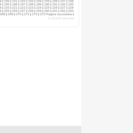
9
|
150
|
151
|
152
|
153
|
154
|
155
|
156
|
157
|
158
4
|
185
|
186
|
187
|
188
|
189
|
190
|
191
|
192
|
193
9
|
220
|
221
|
222
|
223
|
224
|
225
|
226
|
227
|
228
4
|
255
|
256
|
257
|
258
|
259
|
260
|
261
|
262
|
263
268
|
269
|
270
|
271
|
272
|
273
Pagina successiva
)
0.122143 seconds.