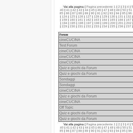
Vai alla pagina (
Pagina precedente
1
|
2
|
3
|
4
|
40
|
41
|
42
|
43
|
44
|
45
|
46
|
47
|
48
|
49
|
50
|
51
85
|
86
|
87
|
88
|
89
|
90
|
91
|
92
|
93
|
94
|
95
|
96
|
124
|
125
|
126
|
127
|
128
|
129
|
130
|
131
|
132
|
159
|
160
|
161
|
162
|
163
|
164
|
165
|
166
|
167
|
194
|
195
|
196
|
197
|
198
|
199
|
200
|
201
|
202
|
229
|
230
|
231
|
232
|
233
|
234
|
235
|
236
|
237
Forum
cineCUCINA
Test Forum
cineCUCINA
cineCUCINA
cineCUCINA
Quiz e giochi da Forum
Quiz e giochi da Forum
Sondaggi
Sondaggi
cineCUCINA
Quiz e giochi da Forum
cineCUCINA
Off Topic
Quiz e giochi da Forum
Quiz e giochi da Forum
Vai alla pagina (
Pagina precedente
1
|
2
|
3
|
4
|
40
|
41
|
42
|
43
|
44
|
45
|
46
|
47
|
48
|
49
|
50
|
51
85
|
86
|
87
|
88
|
89
|
90
|
91
|
92
|
93
|
94
|
95
|
96