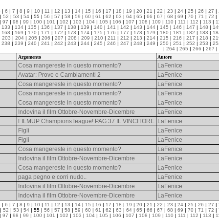
5
|
6
|
7
|
8
|
9
|
10
|
11
|
12
|
13
|
14
|
15
|
16
|
17
|
18
|
19
|
20
|
21
|
22
|
23
|
24
|
25
|
26
|
27
|
|
52
|
53
|
54
| 55 |
56
|
57
|
58
|
59
|
60
|
61
|
62
|
63
|
64
|
65
|
66
|
67
|
68
|
69
|
70
|
71
|
72
|
|
97
|
98
|
99
|
100
|
101
|
102
|
103
|
104
|
105
|
106
|
107
|
108
|
109
|
110
|
111
|
112
|
113
|
1
|
133
|
134
|
135
|
136
|
137
|
138
|
139
|
140
|
141
|
142
|
143
|
144
|
145
|
146
|
147
|
148
|
14
|
168
|
169
|
170
|
171
|
172
|
173
|
174
|
175
|
176
|
177
|
178
|
179
|
180
|
181
|
182
|
183
|
18
|
203
|
204
|
205
|
206
|
207
|
208
|
209
|
210
|
211
|
212
|
213
|
214
|
215
|
216
|
217
|
218
|
21
|
238
|
239
|
240
|
241
|
242
|
243
|
244
|
245
|
246
|
247
|
248
|
249
|
250
|
251
|
252
|
253
|
25
|
264
|
265
|
266
|
267
|
Argomento
Autore
Cosa mangereste in questo momento?
LaFenice
Avatar: Prove e Cambiamenti 2
LaFenice
Cosa mangereste in questo momento?
LaFenice
Cosa mangereste in questo momento?
LaFenice
Cosa mangereste in questo momento?
LaFenice
Indovina il film Ottobre-Novembre-Dicembre
LaFenice
FILMUP Champions league! PAG 37 IL VINCITORE
LaFenice
Figli
LaFenice
Figli
LaFenice
Cosa mangereste in questo momento?
LaFenice
Indovina il film Ottobre-Novembre-Dicembre
LaFenice
Cosa mangereste in questo momento?
LaFenice
paga pegno e corri nudo..
LaFenice
Indovina il film Ottobre-Novembre-Dicembre
LaFenice
Indovina il film Ottobre-Novembre-Dicembre
LaFenice
5
|
6
|
7
|
8
|
9
|
10
|
11
|
12
|
13
|
14
|
15
|
16
|
17
|
18
|
19
|
20
|
21
|
22
|
23
|
24
|
25
|
26
|
27
|
|
52
|
53
|
54
| 55 |
56
|
57
|
58
|
59
|
60
|
61
|
62
|
63
|
64
|
65
|
66
|
67
|
68
|
69
|
70
|
71
|
72
|
|
97
|
98
|
99
|
100
|
101
|
102
|
103
|
104
|
105
|
106
|
107
|
108
|
109
|
110
|
111
|
112
|
113
|
1