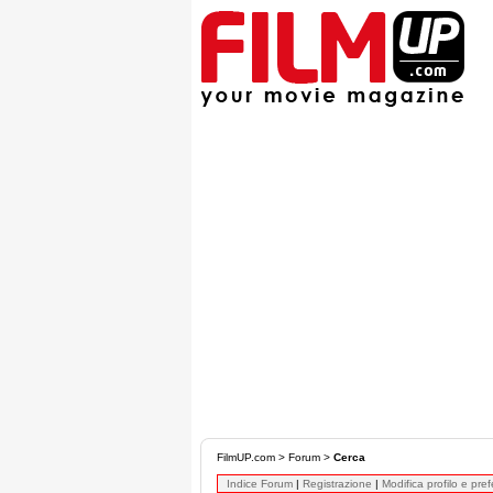
FilmUP.com
>
Forum
>
Cerca
Indice Forum
|
Registrazione
|
Modifica profilo e pre