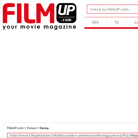
Film
TV
C
FilmUP.com
>
Forum
>
Cerca
Indice Forum
|
Registrazione
|
Modifica profilo e preferenze
|
Messaggi privati
|
FAQ
|
Reg