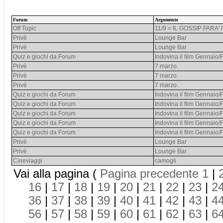
Forum
Argomento
Off Topic
11/9 = IL GOSSIP FARA
Privè
Lounge Bar
Privè
Lounge Bar
Quiz e giochi da Forum
Indovina il film Gennaio
Privè
7 marzo.
Privè
7 marzo.
Privè
7 marzo.
Quiz e giochi da Forum
Indovina il film Gennaio
Quiz e giochi da Forum
Indovina il film Gennaio
Quiz e giochi da Forum
Indovina il film Gennaio
Quiz e giochi da Forum
Indovina il film Gennaio
Quiz e giochi da Forum
Indovina il film Gennaio
Privè
Lounge Bar
Privè
Lounge Bar
Cineviaggi
camogli
Vai alla pagina (
Pagina precedente
1
|
16
|
17
|
18
|
19
|
20
|
21
|
22
|
23
|
2
36
|
37
|
38
|
39
|
40
|
41
|
42
|
43
|
4
56
|
57
|
58
|
59
|
60
|
61
|
62
|
63
|
6