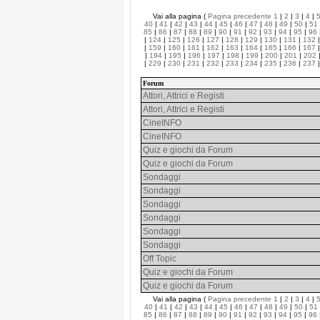
Vai alla pagina (
Pagina precedente
1
|
2
|
3
|
4
|
40
|
41
|
42
|
43
|
44
|
45
|
46
|
47
|
48
|
49
|
50
|
51
85
|
86
|
87
|
88
|
89
|
90
|
91
|
92
|
93
|
94
|
95
|
96
|
124
|
125
|
126
|
127
|
128
|
129
|
130
|
131
|
132
|
159
|
160
|
161
|
162
|
163
|
164
|
165
|
166
|
167
|
194
|
195
|
196
|
197
|
198
|
199
|
200
|
201
|
202
|
229
|
230
|
231
|
232
|
233
|
234
|
235
|
236
|
237
Forum
Attori, Attrici e Registi
Attori, Attrici e Registi
CineINFO
CineINFO
Quiz e giochi da Forum
Quiz e giochi da Forum
Sondaggi
Sondaggi
Sondaggi
Sondaggi
Sondaggi
Sondaggi
Off Topic
Quiz e giochi da Forum
Quiz e giochi da Forum
Vai alla pagina (
Pagina precedente
1
|
2
|
3
|
4
|
40
|
41
|
42
|
43
|
44
|
45
|
46
|
47
|
48
|
49
|
50
|
51
85
|
86
|
87
|
88
|
89
|
90
|
91
|
92
|
93
|
94
|
95
|
96