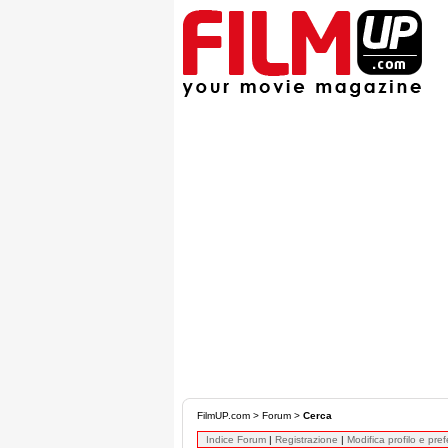
FilmUP.com
>
Forum
>
Cerca
Indice Forum
|
Registrazione
|
Modifica profilo e pre