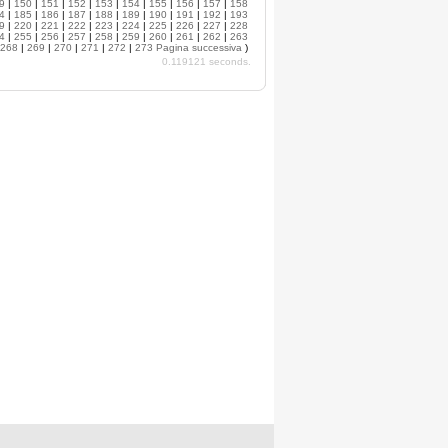
9
|
150
|
151
|
152
|
153
|
154
|
155
|
156
|
157
|
158
4
|
185
|
186
|
187
|
188
|
189
|
190
|
191
|
192
|
193
9
|
220
|
221
|
222
|
223
|
224
|
225
|
226
|
227
|
228
4
|
255
|
256
|
257
|
258
|
259
|
260
|
261
|
262
|
263
268
|
269
|
270
|
271
|
272
|
273
Pagina successiva
)
0.119121 seconds.