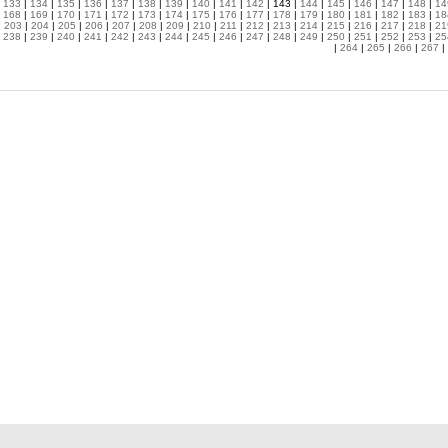
|
133
|
134
|
135
|
136
|
137
|
138
|
139
|
140
|
141
|
142
| 143 |
144
|
145
|
146
|
147
|
148
|
14
|
168
|
169
|
170
|
171
|
172
|
173
|
174
|
175
|
176
|
177
|
178
|
179
|
180
|
181
|
182
|
183
|
18
|
203
|
204
|
205
|
206
|
207
|
208
|
209
|
210
|
211
|
212
|
213
|
214
|
215
|
216
|
217
|
218
|
21
|
238
|
239
|
240
|
241
|
242
|
243
|
244
|
245
|
246
|
247
|
248
|
249
|
250
|
251
|
252
|
253
|
25
|
264
|
265
|
266
|
267
|