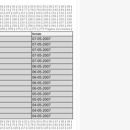
28
|
29
|
30
|
31
|
32
|
33
|
34
|
35
|
36
|
37
|
38
|
39
|
73
|
74
|
75
|
76
|
77
|
78
|
79
|
80
|
81
|
82
|
83
|
84
|
14
|
115
|
116
|
117
|
118
|
119
|
120
|
121
|
122
|
123
9
|
150
|
151
|
152
|
153
|
154
|
155
|
156
|
157
|
158
4
|
185
|
186
|
187
|
188
|
189
|
190
|
191
|
192
|
193
9
|
220
|
221
|
222
|
223
|
224
|
225
|
226
|
227
|
228
4
|
255
|
256
|
257
|
258
|
259
|
260
|
261
|
262
|
263
268
|
269
|
270
|
271
|
272
|
273
Pagina successiva
)
Inviato
07-05-2007
07-05-2007
07-05-2007
07-05-2007
07-05-2007
06-05-2007
06-05-2007
06-05-2007
06-05-2007
06-05-2007
05-05-2007
05-05-2007
04-05-2007
04-05-2007
04-05-2007
28
|
29
|
30
|
31
|
32
|
33
|
34
|
35
|
36
|
37
|
38
|
39
|
73
|
74
|
75
|
76
|
77
|
78
|
79
|
80
|
81
|
82
|
83
|
84
|
14
|
115
|
116
|
117
|
118
|
119
|
120
|
121
|
122
|
123