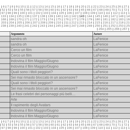
5
|
6
|
7
|
8
|
9
|
10
|
11
|
12
|
13
|
14
|
15
|
16
|
17
|
18
|
19
|
20
|
21
|
22
|
23
|
24
|
25
|
26
|
27
|
|
52
|
53
|
54
|
55
|
56
|
57
|
58
|
59
|
60
|
61
|
62
|
63
|
64
|
65
|
66
|
67
|
68
|
69
|
70
|
71
|
72
|
|
97
|
98
|
99
|
100
|
101
|
102
|
103
|
104
|
105
|
106
|
107
|
108
|
109
|
110
|
111
|
112
|
113
|
1
|
133
|
134
|
135
|
136
|
137
|
138
|
139
|
140
|
141
|
142
| 143 |
144
|
145
|
146
|
147
|
148
|
14
|
168
|
169
|
170
|
171
|
172
|
173
|
174
|
175
|
176
|
177
|
178
|
179
|
180
|
181
|
182
|
183
|
18
|
203
|
204
|
205
|
206
|
207
|
208
|
209
|
210
|
211
|
212
|
213
|
214
|
215
|
216
|
217
|
218
|
21
|
238
|
239
|
240
|
241
|
242
|
243
|
244
|
245
|
246
|
247
|
248
|
249
|
250
|
251
|
252
|
253
|
25
|
264
|
265
|
266
|
267
|
Argomento
Autore
sandra oh
LaFenice
sandra oh
LaFenice
Cerco un film
LaFenice
Cerco un film
LaFenice
Indovina il film Maggio/Giugno
LaFenice
Indovina il film Maggio/Giugno
LaFenice
Quali sono i titoli peggiori?
LaFenice
Sei mai rimasto bloccato in un ascensore?
LaFenice
Quali sono i titoli peggiori?
LaFenice
Sei mai rimasto bloccato in un ascensore?
LaFenice
Le frasi celebri dei personaggi più belli....
LaFenice
Arte
LaFenice
Il rapimento degli Avatars
LaFenice
Indovina il film Maggio/Giugno
LaFenice
Indovina il film Maggio/Giugno
LaFenice
5
|
6
|
7
|
8
|
9
|
10
|
11
|
12
|
13
|
14
|
15
|
16
|
17
|
18
|
19
|
20
|
21
|
22
|
23
|
24
|
25
|
26
|
27
|
|
52
|
53
|
54
|
55
|
56
|
57
|
58
|
59
|
60
|
61
|
62
|
63
|
64
|
65
|
66
|
67
|
68
|
69
|
70
|
71
|
72
|
|
97
|
98
|
99
|
100
|
101
|
102
|
103
|
104
|
105
|
106
|
107
|
108
|
109
|
110
|
111
|
112
|
113
|
1