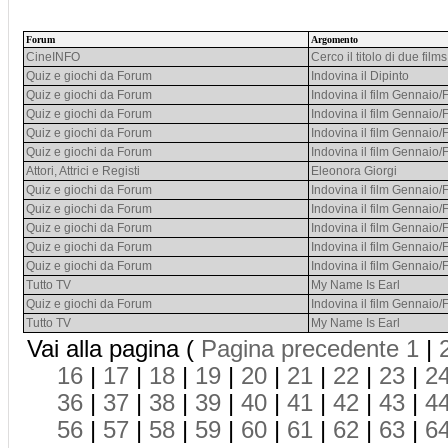
Forum
Argomento
CineINFO
Cerco il titolo di due films
Quiz e giochi da Forum
Indovina il Dipinto
Quiz e giochi da Forum
Indovina il film Gennaio/
Quiz e giochi da Forum
Indovina il film Gennaio/
Quiz e giochi da Forum
Indovina il film Gennaio/
Quiz e giochi da Forum
Indovina il film Gennaio/
Attori, Attrici e Registi
Eleonora Giorgi
Quiz e giochi da Forum
Indovina il film Gennaio/
Quiz e giochi da Forum
Indovina il film Gennaio/
Quiz e giochi da Forum
Indovina il film Gennaio/
Quiz e giochi da Forum
Indovina il film Gennaio/
Quiz e giochi da Forum
Indovina il film Gennaio/
Tutto TV
My Name Is Earl
Quiz e giochi da Forum
Indovina il film Gennaio/
Tutto TV
My Name Is Earl
Vai alla pagina (
Pagina precedente
1
|
16
|
17
|
18
|
19
|
20
|
21
|
22
|
23
|
2
36
|
37
|
38
|
39
|
40
|
41
|
42
|
43
|
4
56
|
57
|
58
|
59
|
60
|
61
|
62
|
63
|
6