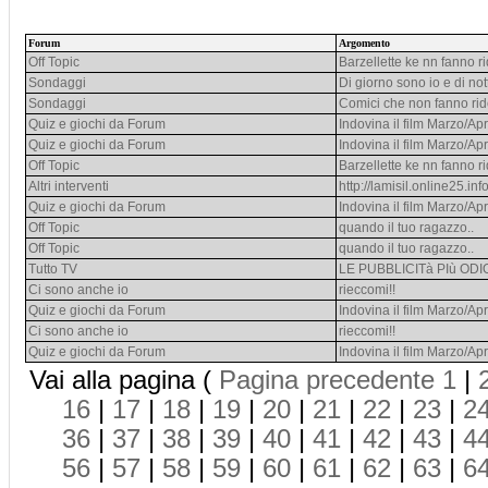
Forum
Argomento
Off Topic
Barzellette ke nn fanno r
Sondaggi
Di giorno sono io e di no
Sondaggi
Comici che non fanno rid
Quiz e giochi da Forum
Indovina il film Marzo/Apr
Quiz e giochi da Forum
Indovina il film Marzo/Apr
Off Topic
Barzellette ke nn fanno r
Altri interventi
http://lamisil.online25.info
Quiz e giochi da Forum
Indovina il film Marzo/Apr
Off Topic
quando il tuo ragazzo..
Off Topic
quando il tuo ragazzo..
Tutto TV
LE PUBBLICITà PIù OD
Ci sono anche io
rieccomi!!
Quiz e giochi da Forum
Indovina il film Marzo/Apr
Ci sono anche io
rieccomi!!
Quiz e giochi da Forum
Indovina il film Marzo/Apr
Vai alla pagina (
Pagina precedente
1
|
16
|
17
|
18
|
19
|
20
|
21
|
22
|
23
|
2
36
|
37
|
38
|
39
|
40
|
41
|
42
|
43
|
4
56
|
57
|
58
|
59
|
60
|
61
|
62
|
63
|
6