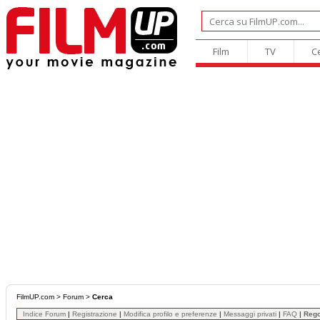
Film
TV
C
FilmUP.com
>
Forum
>
Cerca
Indice Forum
|
Registrazione
|
Modifica profilo e preferenze
|
Messaggi privati
|
FAQ
|
Reg