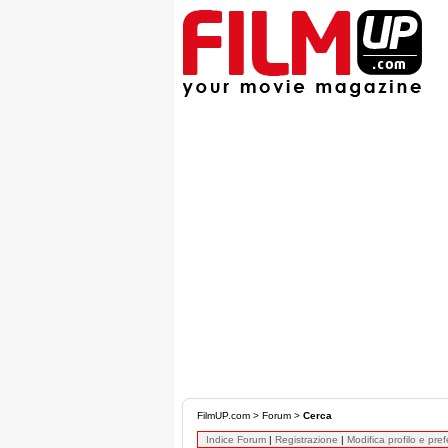
FilmUP.com
>
Forum
>
Cerca
Indice Forum
|
Registrazione
|
Modifica profilo e pre