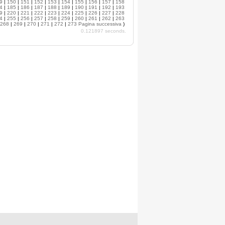
9
|
150
|
151
|
152
|
153
|
154
|
155
|
156
|
157
|
158
4
|
185
|
186
|
187
|
188
|
189
|
190
|
191
|
192
|
193
9
|
220
|
221
|
222
|
223
|
224
|
225
|
226
|
227
|
228
4
|
255
|
256
|
257
|
258
|
259
|
260
|
261
|
262
|
263
268
|
269
|
270
|
271
|
272
|
273
Pagina successiva
)
0.121897 seconds.