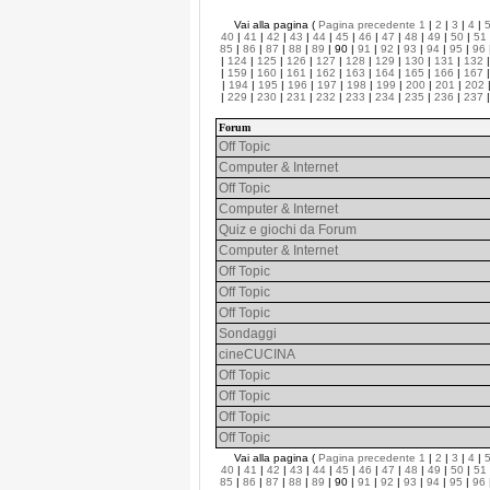
Vai alla pagina (
Pagina precedente
1
|
2
|
3
|
4
|
40
|
41
|
42
|
43
|
44
|
45
|
46
|
47
|
48
|
49
|
50
|
51
85
|
86
|
87
|
88
|
89
| 90 |
91
|
92
|
93
|
94
|
95
|
96
|
124
|
125
|
126
|
127
|
128
|
129
|
130
|
131
|
132
|
159
|
160
|
161
|
162
|
163
|
164
|
165
|
166
|
167
|
194
|
195
|
196
|
197
|
198
|
199
|
200
|
201
|
202
|
229
|
230
|
231
|
232
|
233
|
234
|
235
|
236
|
237
Forum
Off Topic
Computer & Internet
Off Topic
Computer & Internet
Quiz e giochi da Forum
Computer & Internet
Off Topic
Off Topic
Off Topic
Sondaggi
cineCUCINA
Off Topic
Off Topic
Off Topic
Off Topic
Vai alla pagina (
Pagina precedente
1
|
2
|
3
|
4
|
40
|
41
|
42
|
43
|
44
|
45
|
46
|
47
|
48
|
49
|
50
|
51
85
|
86
|
87
|
88
|
89
| 90 |
91
|
92
|
93
|
94
|
95
|
96