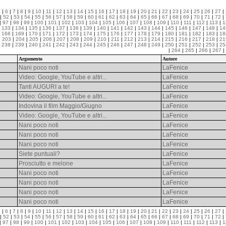
5
|
6
|
7
|
8
|
9
|
10
|
11
|
12
|
13
|
14
|
15
|
16
|
17
|
18
|
19
|
20
|
21
|
22
|
23
|
24
|
25
|
26
|
27
|
|
52
|
53
|
54
|
55
|
56
|
57
|
58
|
59
|
60
|
61
|
62
|
63
|
64
|
65
|
66
|
67
|
68
|
69
|
70
|
71
|
72
|
|
97
|
98
|
99
|
100
|
101
|
102
|
103
|
104
|
105
|
106
|
107
|
108
|
109
|
110
|
111
|
112
|
113
|
1
|
133
|
134
|
135
|
136
|
137
|
138
|
139
|
140
|
141
|
142
|
143
|
144
|
145
|
146
|
147
|
148
|
14
|
168
|
169
|
170
|
171
|
172
|
173
|
174
|
175
|
176
|
177
|
178
|
179
|
180
|
181
|
182
|
183
|
18
|
203
|
204
|
205
|
206
|
207
|
208
|
209
|
210
|
211
|
212
|
213
|
214
|
215
|
216
|
217
|
218
|
21
|
238
|
239
|
240
|
241
|
242
|
243
|
244
|
245
|
246
|
247
|
248
|
249
|
250
|
251
|
252
|
253
|
25
|
264
|
265
|
266
|
267
|
Argomento
Autore
Nani poco noti
LaFenice
Video: Google, YouTube e altri...
LaFenice
Tanti AUGURI a te!
LaFenice
Video: Google, YouTube e altri...
LaFenice
Indovina il film Maggio/Giugno
LaFenice
Video: Google, YouTube e altri...
LaFenice
Nani poco noti
LaFenice
Nani poco noti
LaFenice
Nani poco noti
LaFenice
Siete puntuali?
LaFenice
Prosciutto e melone
LaFenice
Nani poco noti
LaFenice
Nani poco noti
LaFenice
Nani poco noti
LaFenice
Nani poco noti
LaFenice
5
|
6
|
7
|
8
|
9
|
10
|
11
|
12
|
13
|
14
|
15
|
16
|
17
|
18
|
19
|
20
|
21
|
22
|
23
|
24
|
25
|
26
|
27
|
|
52
|
53
|
54
|
55
|
56
|
57
|
58
|
59
|
60
|
61
|
62
|
63
|
64
|
65
|
66
|
67
|
68
|
69
|
70
|
71
|
72
|
|
97
|
98
|
99
|
100
|
101
|
102
|
103
|
104
|
105
|
106
|
107
|
108
|
109
|
110
|
111
|
112
|
113
|
1