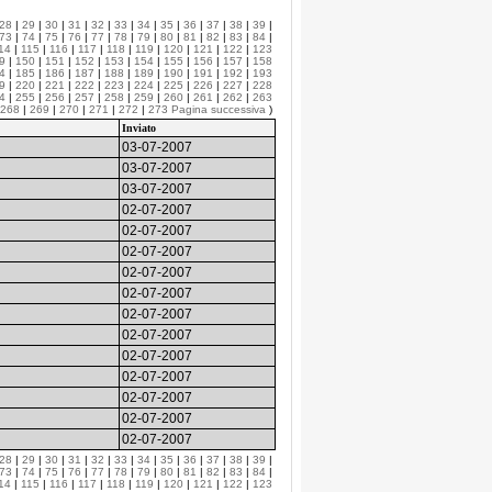
28
|
29
|
30
|
31
|
32
|
33
|
34
|
35
|
36
|
37
|
38
|
39
|
73
|
74
|
75
|
76
|
77
|
78
|
79
|
80
|
81
|
82
|
83
|
84
|
14
|
115
|
116
|
117
|
118
|
119
|
120
|
121
|
122
|
123
9
|
150
|
151
|
152
|
153
|
154
|
155
|
156
|
157
|
158
4
|
185
|
186
|
187
|
188
|
189
|
190
|
191
|
192
|
193
9
|
220
|
221
|
222
|
223
|
224
|
225
|
226
|
227
|
228
4
|
255
|
256
|
257
|
258
|
259
|
260
|
261
|
262
|
263
268
|
269
|
270
|
271
|
272
|
273
Pagina successiva
)
Inviato
03-07-2007
03-07-2007
03-07-2007
02-07-2007
02-07-2007
02-07-2007
02-07-2007
02-07-2007
02-07-2007
02-07-2007
02-07-2007
02-07-2007
02-07-2007
02-07-2007
02-07-2007
28
|
29
|
30
|
31
|
32
|
33
|
34
|
35
|
36
|
37
|
38
|
39
|
73
|
74
|
75
|
76
|
77
|
78
|
79
|
80
|
81
|
82
|
83
|
84
|
14
|
115
|
116
|
117
|
118
|
119
|
120
|
121
|
122
|
123