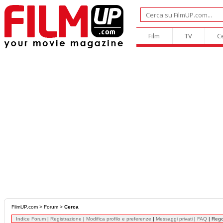
Film
TV
C
FilmUP.com
>
Forum
>
Cerca
Indice Forum
|
Registrazione
|
Modifica profilo e preferenze
|
Messaggi privati
|
FAQ
|
Reg