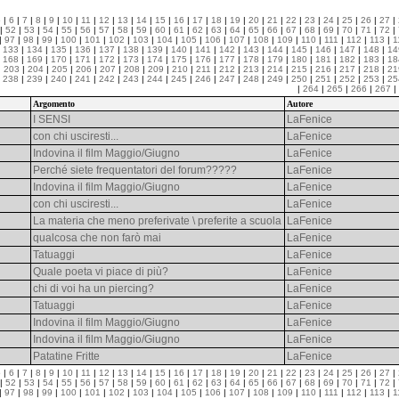
5
|
6
|
7
|
8
|
9
|
10
|
11
|
12
|
13
|
14
|
15
|
16
|
17
|
18
|
19
|
20
|
21
|
22
|
23
|
24
|
25
|
26
|
27
|
|
52
|
53
|
54
|
55
|
56
|
57
|
58
|
59
|
60
|
61
|
62
|
63
|
64
|
65
|
66
|
67
|
68
|
69
|
70
|
71
|
72
|
|
97
|
98
|
99
|
100
|
101
|
102
|
103
|
104
|
105
|
106
|
107
|
108
|
109
|
110
|
111
|
112
|
113
|
1
|
133
|
134
|
135
|
136
|
137
|
138
|
139
|
140
|
141
|
142
|
143
|
144
|
145
|
146
|
147
|
148
|
14
|
168
|
169
|
170
|
171
|
172
|
173
|
174
|
175
|
176
|
177
|
178
|
179
|
180
|
181
|
182
|
183
|
18
|
203
|
204
|
205
|
206
|
207
|
208
|
209
|
210
|
211
|
212
|
213
|
214
|
215
|
216
|
217
|
218
|
21
|
238
|
239
|
240
|
241
|
242
|
243
|
244
|
245
|
246
|
247
|
248
|
249
|
250
|
251
|
252
|
253
|
25
|
264
|
265
|
266
|
267
|
Argomento
Autore
I SENSI
LaFenice
con chi usciresti...
LaFenice
Indovina il film Maggio/Giugno
LaFenice
Perché siete frequentatori del forum?????
LaFenice
Indovina il film Maggio/Giugno
LaFenice
con chi usciresti...
LaFenice
La materia che meno preferivate \ preferite a scuola
LaFenice
qualcosa che non farò mai
LaFenice
Tatuaggi
LaFenice
Quale poeta vi piace di più?
LaFenice
chi di voi ha un piercing?
LaFenice
Tatuaggi
LaFenice
Indovina il film Maggio/Giugno
LaFenice
Indovina il film Maggio/Giugno
LaFenice
Patatine Fritte
LaFenice
5
|
6
|
7
|
8
|
9
|
10
|
11
|
12
|
13
|
14
|
15
|
16
|
17
|
18
|
19
|
20
|
21
|
22
|
23
|
24
|
25
|
26
|
27
|
|
52
|
53
|
54
|
55
|
56
|
57
|
58
|
59
|
60
|
61
|
62
|
63
|
64
|
65
|
66
|
67
|
68
|
69
|
70
|
71
|
72
|
|
97
|
98
|
99
|
100
|
101
|
102
|
103
|
104
|
105
|
106
|
107
|
108
|
109
|
110
|
111
|
112
|
113
|
1