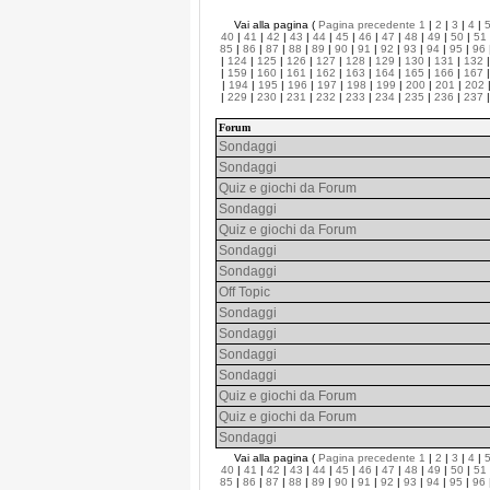
Vai alla pagina (
Pagina precedente
1
|
2
|
3
|
4
|
40
|
41
|
42
|
43
|
44
|
45
|
46
|
47
|
48
|
49
|
50
|
51
85
|
86
|
87
|
88
|
89
|
90
|
91
|
92
|
93
|
94
|
95
|
96
|
124
|
125
|
126
|
127
|
128
|
129
|
130
|
131
|
132
|
159
|
160
|
161
|
162
|
163
|
164
|
165
|
166
|
167
|
194
|
195
|
196
|
197
|
198
|
199
|
200
|
201
|
202
|
229
|
230
|
231
|
232
|
233
|
234
|
235
|
236
|
237
Forum
Sondaggi
Sondaggi
Quiz e giochi da Forum
Sondaggi
Quiz e giochi da Forum
Sondaggi
Sondaggi
Off Topic
Sondaggi
Sondaggi
Sondaggi
Sondaggi
Quiz e giochi da Forum
Quiz e giochi da Forum
Sondaggi
Vai alla pagina (
Pagina precedente
1
|
2
|
3
|
4
|
40
|
41
|
42
|
43
|
44
|
45
|
46
|
47
|
48
|
49
|
50
|
51
85
|
86
|
87
|
88
|
89
|
90
|
91
|
92
|
93
|
94
|
95
|
96