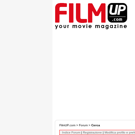
FilmUP.com
>
Forum
>
Cerca
Indice Forum
|
Registrazione
|
Modifica profilo e pre