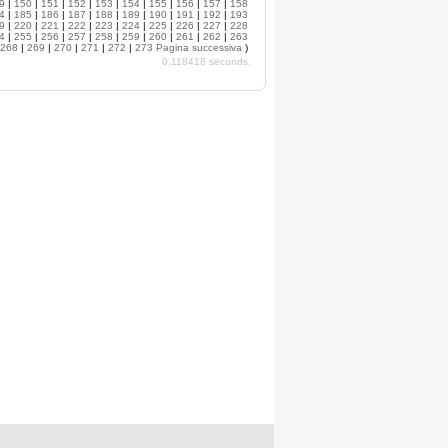
9
|
150
|
151
|
152
|
153
|
154
|
155
|
156
|
157
|
158
4
|
185
|
186
|
187
|
188
|
189
|
190
|
191
|
192
|
193
9
|
220
|
221
|
222
|
223
|
224
|
225
|
226
|
227
|
228
4
|
255
|
256
|
257
|
258
|
259
|
260
|
261
|
262
|
263
268
|
269
|
270
|
271
|
272
|
273
Pagina successiva
)
0.118418 seconds.