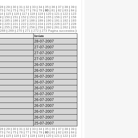
28
|
29
|
30
|
31
|
32
|
33
|
34
|
35
|
36
|
37
|
38
|
39
|
73
|
74
|
75
|
76
|
77
|
78
|
79
| 80 |
81
|
82
|
83
|
84
|
14
|
115
|
116
|
117
|
118
|
119
|
120
|
121
|
122
|
123
9
|
150
|
151
|
152
|
153
|
154
|
155
|
156
|
157
|
158
4
|
185
|
186
|
187
|
188
|
189
|
190
|
191
|
192
|
193
9
|
220
|
221
|
222
|
223
|
224
|
225
|
226
|
227
|
228
4
|
255
|
256
|
257
|
258
|
259
|
260
|
261
|
262
|
263
268
|
269
|
270
|
271
|
272
|
273
Pagina successiva
)
Inviato
28-07-2007
27-07-2007
27-07-2007
27-07-2007
26-07-2007
26-07-2007
26-07-2007
26-07-2007
26-07-2007
26-07-2007
26-07-2007
26-07-2007
26-07-2007
26-07-2007
25-07-2007
28
|
29
|
30
|
31
|
32
|
33
|
34
|
35
|
36
|
37
|
38
|
39
|
73
|
74
|
75
|
76
|
77
|
78
|
79
| 80 |
81
|
82
|
83
|
84
|
14
|
115
|
116
|
117
|
118
|
119
|
120
|
121
|
122
|
123