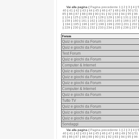
Vai alla pagina (
Pagina precedente
1
|
2
|
3
|
4
|
40
|
41
|
42
|
43
|
44
|
45
|
46
|
47
|
48
|
49
|
50
|
51
85
|
86
|
87
|
88
|
89
|
90
|
91
|
92
|
93
|
94
|
95
|
96
|
124
|
125
|
126
|
127
|
128
|
129
|
130
|
131
|
132
|
159
|
160
|
161
|
162
|
163
|
164
|
165
|
166
|
167
|
194
|
195
|
196
|
197
|
198
|
199
|
200
|
201
|
202
|
229
|
230
|
231
|
232
|
233
|
234
|
235
|
236
|
237
Forum
Quiz e giochi da Forum
Quiz e giochi da Forum
Test Forum
Quiz e giochi da Forum
Computer & Internet
Quiz e giochi da Forum
Quiz e giochi da Forum
Quiz e giochi da Forum
Computer & Internet
Quiz e giochi da Forum
Tutto TV
Quiz e giochi da Forum
Quiz e giochi da Forum
Quiz e giochi da Forum
Sondaggi
Vai alla pagina (
Pagina precedente
1
|
2
|
3
|
4
|
40
|
41
|
42
|
43
|
44
|
45
|
46
|
47
|
48
|
49
|
50
|
51
85
|
86
|
87
|
88
|
89
|
90
|
91
|
92
|
93
|
94
|
95
|
96