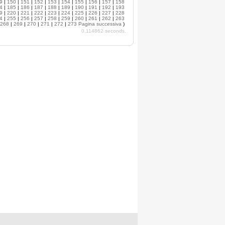
9
|
150
|
151
|
152
|
153
|
154
|
155
|
156
|
157
|
158
4
|
185
|
186
|
187
|
188
|
189
|
190
|
191
|
192
|
193
9
|
220
|
221
|
222
|
223
|
224
|
225
|
226
|
227
|
228
4
|
255
|
256
|
257
|
258
|
259
|
260
|
261
|
262
|
263
268
|
269
|
270
|
271
|
272
|
273
Pagina successiva
)
0.114862 seconds.