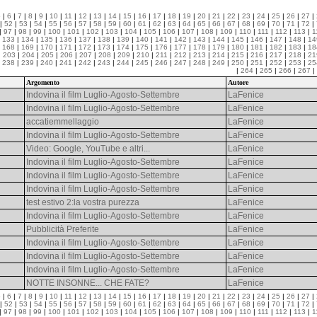
5
|
6
|
7
|
8
|
9
|
10
|
11
|
12
|
13
|
14
|
15
|
16
|
17
|
18
|
19
|
20
|
21
|
22
|
23
|
24
|
25
|
26
|
27
|
|
52
|
53
|
54
|
55
|
56
|
57
|
58
|
59
|
60
|
61
|
62
|
63
|
64
|
65
|
66
|
67
|
68
|
69
|
70
|
71
|
72
|
|
97
|
98
|
99
|
100
|
101
|
102
|
103
|
104
|
105
|
106
|
107
|
108
|
109
|
110
|
111
|
112
|
113
|
1
|
133
|
134
|
135
|
136
|
137
|
138
|
139
|
140
|
141
|
142
|
143
|
144
|
145
|
146
|
147
|
148
|
14
|
168
|
169
|
170
|
171
|
172
|
173
|
174
|
175
|
176
|
177
|
178
|
179
|
180
|
181
|
182
|
183
|
18
|
203
|
204
|
205
|
206
|
207
|
208
|
209
|
210
|
211
|
212
|
213
|
214
|
215
|
216
|
217
|
218
|
21
|
238
|
239
|
240
|
241
|
242
|
243
|
244
|
245
|
246
|
247
|
248
|
249
|
250
|
251
|
252
|
253
|
25
|
264
|
265
|
266
|
267
|
Argomento
Autore
Indovina il film Luglio-Agosto-Settembre
LaFenice
Indovina il film Luglio-Agosto-Settembre
LaFenice
accatiemmellaggio
LaFenice
Indovina il film Luglio-Agosto-Settembre
LaFenice
Video: Google, YouTube e altri...
LaFenice
Indovina il film Luglio-Agosto-Settembre
LaFenice
Indovina il film Luglio-Agosto-Settembre
LaFenice
Indovina il film Luglio-Agosto-Settembre
LaFenice
test estivo 2:la vostra purezza
LaFenice
Indovina il film Luglio-Agosto-Settembre
LaFenice
Pubblicità Preferite
LaFenice
Indovina il film Luglio-Agosto-Settembre
LaFenice
Indovina il film Luglio-Agosto-Settembre
LaFenice
Indovina il film Luglio-Agosto-Settembre
LaFenice
NOTTE INSONNE... CHE FATE?
LaFenice
5
|
6
|
7
|
8
|
9
|
10
|
11
|
12
|
13
|
14
|
15
|
16
|
17
|
18
|
19
|
20
|
21
|
22
|
23
|
24
|
25
|
26
|
27
|
|
52
|
53
|
54
|
55
|
56
|
57
|
58
|
59
|
60
|
61
|
62
|
63
|
64
|
65
|
66
|
67
|
68
|
69
|
70
|
71
|
72
|
|
97
|
98
|
99
|
100
|
101
|
102
|
103
|
104
|
105
|
106
|
107
|
108
|
109
|
110
|
111
|
112
|
113
|
1