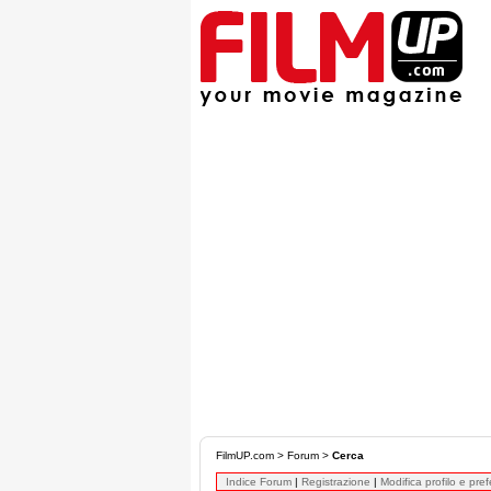
FilmUP.com
>
Forum
>
Cerca
Indice Forum
|
Registrazione
|
Modifica profilo e pre