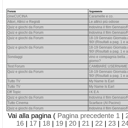
Forum
Argomento
cineCUCINA
Caramelle e co.
Attori, Attrici e Registi
Le attrici più odiose
Quiz e giochi da Forum
Indovina il film Gennaio/
Quiz e giochi da Forum
Indovina il film Gennaio/
Quiz e giochi da Forum
18-19 Gennaio Giornata 
'80! (Risultati a pag. 1 e 
Quiz e giochi da Forum
18-19 Gennaio Giornata 
'80! (Risultati a pag. 1 e 
Sondaggi
vino e compagnia bella...
giorno?
Test Forum
CAMBIARE USERNAME
Quiz e giochi da Forum
18-19 Gennaio Giornata 
'80! (Risultati a pag. 1 e 
Tutto TV
My Name Is Earl
Tutto TV
My Name Is Earl
Off Topic
I K E A
Quiz e giochi da Forum
Indovina il film Gennaio/
Tutto Cinema
Scarface (Al Pacino)
Quiz e giochi da Forum
Indovina il film Gennaio/
Vai alla pagina (
Pagina precedente
1
|
16
|
17
|
18
|
19
|
20
|
21
|
22
|
23
|
2