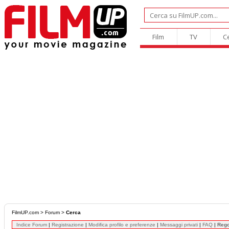
Film
TV
C
FilmUP.com
>
Forum
>
Cerca
Indice Forum
|
Registrazione
|
Modifica profilo e preferenze
|
Messaggi privati
|
FAQ
|
Reg