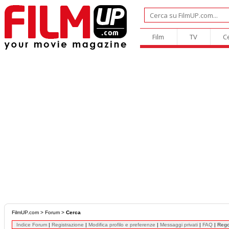
Film
TV
C
FilmUP.com
>
Forum
>
Cerca
Indice Forum
|
Registrazione
|
Modifica profilo e preferenze
|
Messaggi privati
|
FAQ
|
Reg