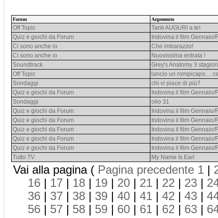
Forum
Argomento
Off Topic
Tanti AUGURI a te!
Quiz e giochi da Forum
Indovina il film Gennaio/
Ci sono anche io
Che imbarazzo!
Ci sono anche io
Nuovissima entrata !
Soundtrack
Grey's Anatomy 3 stagi
Off Topic
lancio un rompicapo.... cer
Sondaggi
chi vi piace di più?
Quiz e giochi da Forum
Indovina il film Gennaio/
Sondaggi
olio 31
Quiz e giochi da Forum
Indovina il film Gennaio/
Quiz e giochi da Forum
Indovina il film Gennaio/
Quiz e giochi da Forum
Indovina il film Gennaio/
Quiz e giochi da Forum
Indovina il film Gennaio/
Quiz e giochi da Forum
Indovina il film Gennaio/
Tutto TV
My Name Is Earl
Vai alla pagina (
Pagina precedente
1
|
16
|
17
|
18
|
19
|
20
|
21
|
22
|
23
|
2
36
|
37
|
38
|
39
|
40
|
41
|
42
|
43
|
4
56
|
57
|
58
|
59
|
60
|
61
|
62
|
63
|
6