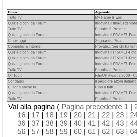
Forum
Argomento
Tutto TV
My Name Is Earl
Quiz e giochi da Forum
Indovina il film-Settembr
Tutto TV
Pubblicità Preferite
Quiz e giochi da Forum
Indovina il FRAME! -Foto 
Cineviaggi
Sognando Pisa...
Computer & Internet
Provate... (per chi ha te
Quiz e giochi da Forum
Indovina il FRAME! -Foto 
Quiz e giochi da Forum
Indovina il FRAME! -Foto 
Quiz e giochi da Forum
Indovina il FRAME! -Foto 
Tutto TV
Pubblicità Preferite
Off Topic
FilmUP Awards 2006 - Co
Sondaggi
il peggiore attore italiano
Ci sono anche io
Ciao a tutti
Quiz e giochi da Forum
Indovina il FRAME! -Foto 
Tutto TV
Pubblicità Preferite
Vai alla pagina (
Pagina precedente
1
|
16
|
17
|
18
|
19
|
20
|
21
|
22
|
23
|
2
36
|
37
|
38
|
39
|
40
|
41
|
42
|
43
|
4
56
|
57
|
58
|
59
|
60
|
61
|
62
|
63
|
6