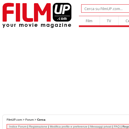
Film
TV
C
FilmUP.com
>
Forum
>
Cerca
Indice Forum
|
Registrazione
|
Modifica profilo e preferenze
|
Messaggi privati
|
FAQ
|
Reg