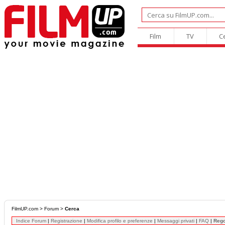
Film
TV
C
FilmUP.com
>
Forum
>
Cerca
Indice Forum
|
Registrazione
|
Modifica profilo e preferenze
|
Messaggi privati
|
FAQ
|
Reg