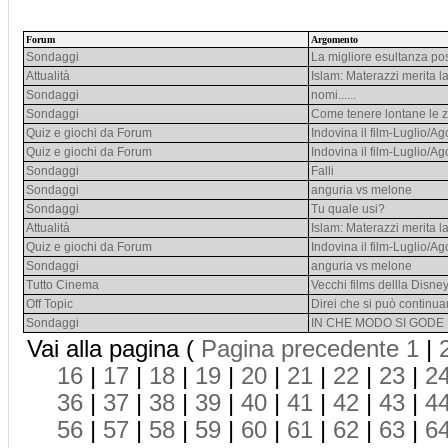
Forum
Argomento
Sondaggi
La migliore esultanza po
Attualità
Islam: Materazzi merita l
Sondaggi
nomi......
Sondaggi
Come tenere lontane le 
Quiz e giochi da Forum
Indovina il film-Luglio/Ag
Quiz e giochi da Forum
Indovina il film-Luglio/Ag
Sondaggi
Falli
Sondaggi
anguria vs melone
Sondaggi
Tu quale usi?
Attualità
Islam: Materazzi merita l
Quiz e giochi da Forum
Indovina il film-Luglio/Ag
Sondaggi
anguria vs melone
Tutto Cinema
Vecchi films dellla Disne
Off Topic
Direi che si può continuar
Sondaggi
IN CHE MODO SI GODE 
Vai alla pagina (
Pagina precedente
1
|
16
|
17
|
18
|
19
|
20
|
21
|
22
|
23
|
2
36
|
37
|
38
|
39
|
40
|
41
|
42
|
43
|
4
56
|
57
|
58
|
59
|
60
|
61
|
62
|
63
|
6