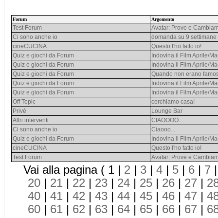
Forum
Argomento
Test Forum
Avatar: Prove e Cambiam
Ci sono anche io
domanda su 9 settimane 
cineCUCINA
Questo l'ho fatto io!
Quiz e giochi da Forum
Indovina il Film Aprile/M
Quiz e giochi da Forum
Indovina il Film Aprile/M
Quiz e giochi da Forum
Quando non erano famosi
Quiz e giochi da Forum
Indovina il Film Aprile/M
Quiz e giochi da Forum
Indovina il Film Aprile/M
Off Topic
cerchiamo casa!
Privè
Lounge Bar
Altri interventi
CIAOOOO...
Ci sono anche io
Ciaooo...
Quiz e giochi da Forum
Indovina il Film Aprile/M
cineCUCINA
Questo l'ho fatto io!
Test Forum
Avatar: Prove e Cambiam
Vai alla pagina ( 1 |
2
|
3
|
4
|
5
|
6
|
7
20
|
21
|
22
|
23
|
24
|
25
|
26
|
27
|
2
40
|
41
|
42
|
43
|
44
|
45
|
46
|
47
|
4
60
|
61
|
62
|
63
|
64
|
65
|
66
|
67
|
6