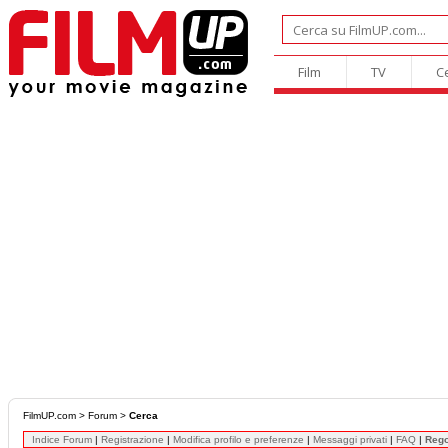
Film
TV
C
FilmUP.com
>
Forum
>
Cerca
Indice Forum
|
Registrazione
|
Modifica profilo e preferenze
|
Messaggi privati
|
FAQ
|
Reg