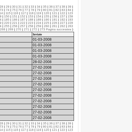
28
|
29
|
30
|
31
|
32
|
33
|
34
|
35
|
36
|
37
|
38
|
39
|
73
|
74
|
75
|
76
|
77
|
78
|
79
|
80
|
81
|
82
|
83
|
84
|
14
|
115
|
116
|
117
|
118
|
119
|
120
|
121
|
122
|
123
9
|
150
|
151
|
152
|
153
|
154
|
155
|
156
|
157
|
158
4
|
185
|
186
|
187
|
188
|
189
|
190
|
191
|
192
|
193
9
|
220
|
221
|
222
|
223
|
224
|
225
|
226
|
227
|
228
4
|
255
|
256
|
257
|
258
|
259
|
260
|
261
|
262
|
263
268
|
269
|
270
|
271
|
272
|
273
Pagina successiva
)
Inviato
01-03-2008
01-03-2008
01-03-2008
01-03-2008
28-02-2008
27-02-2008
27-02-2008
27-02-2008
27-02-2008
27-02-2008
27-02-2008
27-02-2008
27-02-2008
27-02-2008
27-02-2008
28
|
29
|
30
|
31
|
32
|
33
|
34
|
35
|
36
|
37
|
38
|
39
|
73
|
74
|
75
|
76
|
77
|
78
|
79
|
80
|
81
|
82
|
83
|
84
|
14
|
115
|
116
|
117
|
118
|
119
|
120
|
121
|
122
|
123