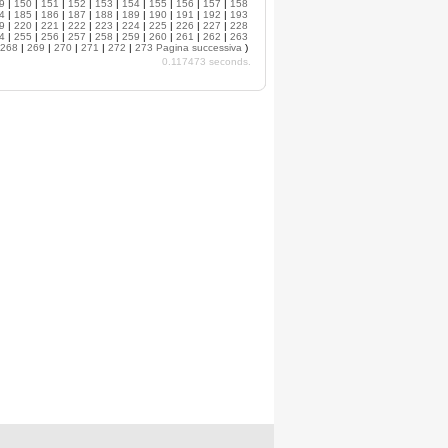
9
|
150
|
151
|
152
|
153
|
154
|
155
|
156
|
157
|
158
4
|
185
|
186
|
187
|
188
|
189
|
190
|
191
|
192
|
193
9
|
220
|
221
|
222
|
223
|
224
|
225
|
226
|
227
|
228
4
|
255
|
256
|
257
|
258
|
259
|
260
|
261
|
262
|
263
268
|
269
|
270
|
271
|
272
|
273
Pagina successiva
)
0.117473 seconds.