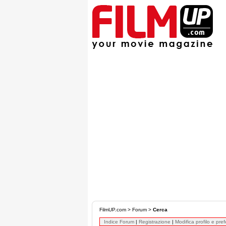
FilmUP.com
>
Forum
>
Cerca
Indice Forum
|
Registrazione
|
Modifica profilo e pre