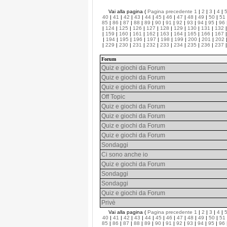
Vai alla pagina (
Pagina precedente
1
|
2
|
3
|
4
|
40
|
41
|
42
|
43
|
44
|
45
|
46
|
47
|
48
|
49
|
50
|
51
85
|
86
|
87
|
88
|
89
|
90
|
91
|
92
|
93
|
94
|
95
|
96
|
124
|
125
|
126
|
127
|
128
|
129
|
130
|
131
|
132
|
159
|
160
|
161
|
162
|
163
|
164
|
165
|
166
|
167
|
194
|
195
|
196
|
197
|
198
|
199
|
200
|
201
|
202
|
229
|
230
|
231
|
232
|
233
|
234
|
235
|
236
|
237
Forum
Quiz e giochi da Forum
Quiz e giochi da Forum
Quiz e giochi da Forum
Off Topic
Quiz e giochi da Forum
Quiz e giochi da Forum
Quiz e giochi da Forum
Quiz e giochi da Forum
Sondaggi
Ci sono anche io
Quiz e giochi da Forum
Sondaggi
Sondaggi
Quiz e giochi da Forum
Privè
Vai alla pagina (
Pagina precedente
1
|
2
|
3
|
4
|
40
|
41
|
42
|
43
|
44
|
45
|
46
|
47
|
48
|
49
|
50
|
51
85
|
86
|
87
|
88
|
89
|
90
|
91
|
92
|
93
|
94
|
95
|
96