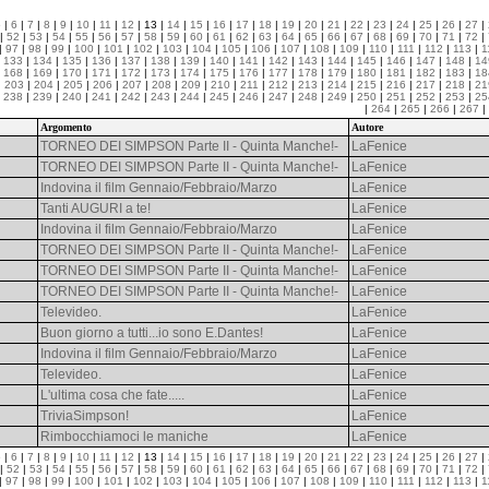
5
|
6
|
7
|
8
|
9
|
10
|
11
|
12
| 13 |
14
|
15
|
16
|
17
|
18
|
19
|
20
|
21
|
22
|
23
|
24
|
25
|
26
|
27
|
|
52
|
53
|
54
|
55
|
56
|
57
|
58
|
59
|
60
|
61
|
62
|
63
|
64
|
65
|
66
|
67
|
68
|
69
|
70
|
71
|
72
|
|
97
|
98
|
99
|
100
|
101
|
102
|
103
|
104
|
105
|
106
|
107
|
108
|
109
|
110
|
111
|
112
|
113
|
1
|
133
|
134
|
135
|
136
|
137
|
138
|
139
|
140
|
141
|
142
|
143
|
144
|
145
|
146
|
147
|
148
|
14
|
168
|
169
|
170
|
171
|
172
|
173
|
174
|
175
|
176
|
177
|
178
|
179
|
180
|
181
|
182
|
183
|
18
|
203
|
204
|
205
|
206
|
207
|
208
|
209
|
210
|
211
|
212
|
213
|
214
|
215
|
216
|
217
|
218
|
21
|
238
|
239
|
240
|
241
|
242
|
243
|
244
|
245
|
246
|
247
|
248
|
249
|
250
|
251
|
252
|
253
|
25
|
264
|
265
|
266
|
267
|
Argomento
Autore
TORNEO DEI SIMPSON Parte II - Quinta Manche!-
LaFenice
TORNEO DEI SIMPSON Parte II - Quinta Manche!-
LaFenice
Indovina il film Gennaio/Febbraio/Marzo
LaFenice
Tanti AUGURI a te!
LaFenice
Indovina il film Gennaio/Febbraio/Marzo
LaFenice
TORNEO DEI SIMPSON Parte II - Quinta Manche!-
LaFenice
TORNEO DEI SIMPSON Parte II - Quinta Manche!-
LaFenice
TORNEO DEI SIMPSON Parte II - Quinta Manche!-
LaFenice
Televideo.
LaFenice
Buon giorno a tutti...io sono E.Dantes!
LaFenice
Indovina il film Gennaio/Febbraio/Marzo
LaFenice
Televideo.
LaFenice
L'ultima cosa che fate.....
LaFenice
TriviaSimpson!
LaFenice
Rimbocchiamoci le maniche
LaFenice
5
|
6
|
7
|
8
|
9
|
10
|
11
|
12
| 13 |
14
|
15
|
16
|
17
|
18
|
19
|
20
|
21
|
22
|
23
|
24
|
25
|
26
|
27
|
|
52
|
53
|
54
|
55
|
56
|
57
|
58
|
59
|
60
|
61
|
62
|
63
|
64
|
65
|
66
|
67
|
68
|
69
|
70
|
71
|
72
|
|
97
|
98
|
99
|
100
|
101
|
102
|
103
|
104
|
105
|
106
|
107
|
108
|
109
|
110
|
111
|
112
|
113
|
1