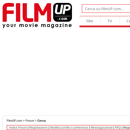
Film
TV
C
FilmUP.com
>
Forum
>
Cerca
Indice Forum
|
Registrazione
|
Modifica profilo e preferenze
|
Messaggi privati
|
FAQ
|
Reg