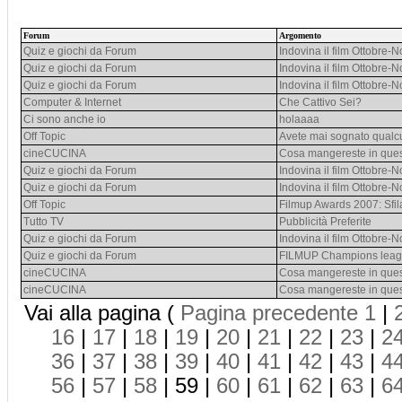
Forum
Argomento
Quiz e giochi da Forum
Indovina il film Ottobre
Quiz e giochi da Forum
Indovina il film Ottobre
Quiz e giochi da Forum
Indovina il film Ottobre
Computer & Internet
Che Cattivo Sei?
Ci sono anche io
holaaaa
Off Topic
Avete mai sognato qualc
cineCUCINA
Cosa mangereste in que
Quiz e giochi da Forum
Indovina il film Ottobre
Quiz e giochi da Forum
Indovina il film Ottobre
Off Topic
Filmup Awards 2007: Sfila
Tutto TV
Pubblicità Preferite
Quiz e giochi da Forum
Indovina il film Ottobre
Quiz e giochi da Forum
FILMUP Champions leag
cineCUCINA
Cosa mangereste in que
cineCUCINA
Cosa mangereste in que
Vai alla pagina (
Pagina precedente
1
|
16
|
17
|
18
|
19
|
20
|
21
|
22
|
23
|
2
36
|
37
|
38
|
39
|
40
|
41
|
42
|
43
|
4
56
|
57
|
58
| 59 |
60
|
61
|
62
|
63
|
6