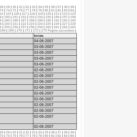
28
|
29
|
30
|
31
|
32
|
33
|
34
|
35
|
36
|
37
|
38
|
39
|
73
|
74
|
75
|
76
|
77
|
78
|
79
|
80
|
81
|
82
|
83
|
84
|
14
|
115
|
116
|
117
|
118
|
119
|
120
|
121
|
122
|
123
9
|
150
|
151
|
152
|
153
|
154
|
155
|
156
|
157
|
158
4
|
185
|
186
|
187
|
188
|
189
|
190
|
191
|
192
|
193
9
|
220
|
221
|
222
|
223
|
224
|
225
|
226
|
227
|
228
4
|
255
|
256
|
257
|
258
|
259
|
260
|
261
|
262
|
263
268
|
269
|
270
|
271
|
272
|
273
Pagina successiva
)
Inviato
04-06-2007
03-06-2007
03-06-2007
03-06-2007
03-06-2007
02-06-2007
02-06-2007
02-06-2007
02-06-2007
02-06-2007
02-06-2007
02-06-2007
02-06-2007
02-06-2007
02-06-2007
28
|
29
|
30
|
31
|
32
|
33
|
34
|
35
|
36
|
37
|
38
|
39
|
73
|
74
|
75
|
76
|
77
|
78
|
79
|
80
|
81
|
82
|
83
|
84
|