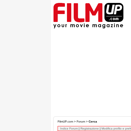
FilmUP.com
>
Forum
>
Cerca
Indice Forum
|
Registrazione
|
Modifica profilo e pre