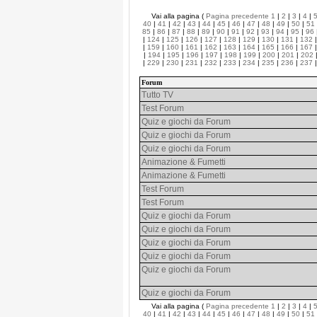
Vai alla pagina (
Pagina precedente
1
|
2
|
3
|
4
|
40
|
41
|
42
|
43
|
44
|
45
|
46
|
47
|
48
|
49
|
50
|
51
85
|
86
|
87
|
88
|
89
|
90
|
91
|
92
|
93
|
94
|
95
|
96
|
124
|
125
|
126
|
127
|
128
|
129
|
130
|
131
|
132
|
159
|
160
|
161
|
162
|
163
|
164
|
165
|
166
|
167
|
194
|
195
|
196
|
197
|
198
|
199
|
200
|
201
|
202
|
229
|
230
|
231
|
232
|
233
|
234
|
235
|
236
|
237
Forum
Tutto TV
Test Forum
Quiz e giochi da Forum
Quiz e giochi da Forum
Quiz e giochi da Forum
Animazione & Fumetti
Animazione & Fumetti
Test Forum
Test Forum
Quiz e giochi da Forum
Quiz e giochi da Forum
Quiz e giochi da Forum
Quiz e giochi da Forum
Quiz e giochi da Forum
Quiz e giochi da Forum
Vai alla pagina (
Pagina precedente
1
|
2
|
3
|
4
|
40
|
41
|
42
|
43
|
44
|
45
|
46
|
47
|
48
|
49
|
50
|
51