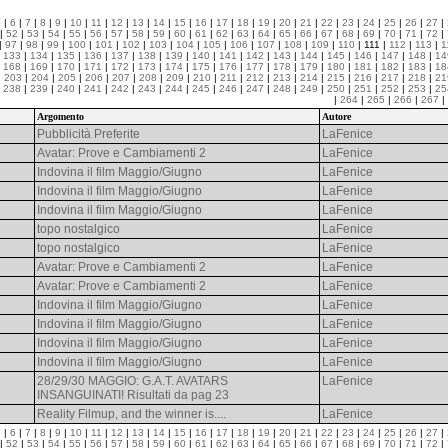
5
|
6
|
7
|
8
|
9
|
10
|
11
|
12
|
13
|
14
|
15
|
16
|
17
|
18
|
19
|
20
|
21
|
22
|
23
|
24
|
25
|
26
|
27
|
|
52
|
53
|
54
|
55
|
56
|
57
|
58
|
59
|
60
|
61
|
62
|
63
|
64
|
65
|
66
|
67
|
68
|
69
|
70
|
71
|
72
|
|
97
|
98
|
99
|
100
|
101
|
102
|
103
|
104
|
105
|
106
|
107
|
108
|
109
|
110
| 111 |
112
|
113
|
1
|
133
|
134
|
135
|
136
|
137
|
138
|
139
|
140
|
141
|
142
|
143
|
144
|
145
|
146
|
147
|
148
|
14
|
168
|
169
|
170
|
171
|
172
|
173
|
174
|
175
|
176
|
177
|
178
|
179
|
180
|
181
|
182
|
183
|
18
|
203
|
204
|
205
|
206
|
207
|
208
|
209
|
210
|
211
|
212
|
213
|
214
|
215
|
216
|
217
|
218
|
21
|
238
|
239
|
240
|
241
|
242
|
243
|
244
|
245
|
246
|
247
|
248
|
249
|
250
|
251
|
252
|
253
|
25
|
264
|
265
|
266
|
267
|
Argomento
Autore
Pubblicità Preferite
LaFenice
Avatar: Prove e Cambiamenti 2
LaFenice
Indovina il film Maggio/Giugno
LaFenice
Indovina il film Maggio/Giugno
LaFenice
Indovina il film Maggio/Giugno
LaFenice
topo nostalgico
LaFenice
topo nostalgico
LaFenice
Avatar: Prove e Cambiamenti 2
LaFenice
Avatar: Prove e Cambiamenti 2
LaFenice
Indovina il film Maggio/Giugno
LaFenice
Indovina il film Maggio/Giugno
LaFenice
Indovina il film Maggio/Giugno
LaFenice
Indovina il film Maggio/Giugno
LaFenice
28/29/30 MAGGIO: G.A.T. AVATARS
LaFenice
INSANGUINATI! Risultati da pag 23
Reality Filmup, and the winner is....
LaFenice
5
|
6
|
7
|
8
|
9
|
10
|
11
|
12
|
13
|
14
|
15
|
16
|
17
|
18
|
19
|
20
|
21
|
22
|
23
|
24
|
25
|
26
|
27
|
|
52
|
53
|
54
|
55
|
56
|
57
|
58
|
59
|
60
|
61
|
62
|
63
|
64
|
65
|
66
|
67
|
68
|
69
|
70
|
71
|
72
|