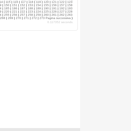
14
|
115
|
116
|
117
|
118
|
119
|
120
|
121
|
122
|
123
9
|
150
|
151
|
152
|
153
|
154
|
155
|
156
|
157
|
158
4
|
185
|
186
|
187
|
188
|
189
|
190
|
191
|
192
|
193
9
|
220
|
221
|
222
|
223
|
224
|
225
|
226
|
227
|
228
4
|
255
|
256
|
257
|
258
|
259
|
260
|
261
|
262
|
263
268
|
269
|
270
|
271
|
272
|
273
Pagina successiva
)
0.117352 seconds.