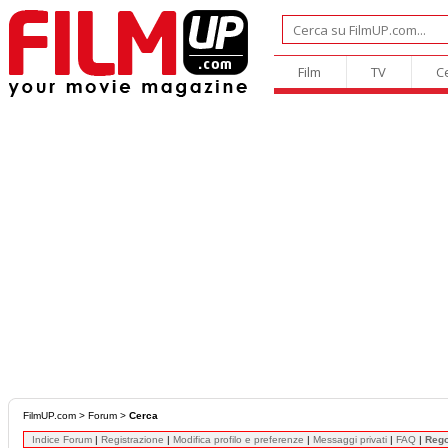
Film
TV
C
FilmUP.com
>
Forum
>
Cerca
Indice Forum
|
Registrazione
|
Modifica profilo e preferenze
|
Messaggi privati
|
FAQ
|
Reg