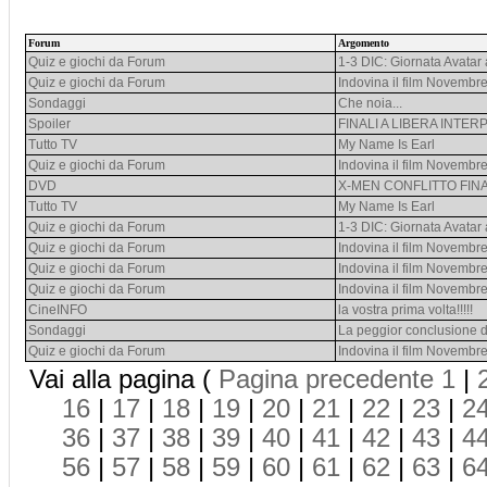
Forum
Argomento
Quiz e giochi da Forum
1-3 DIC: Giornata Avatar 
Quiz e giochi da Forum
Indovina il film Novembr
Sondaggi
Che noia...
Spoiler
FINALI A LIBERA INTE
Tutto TV
My Name Is Earl
Quiz e giochi da Forum
Indovina il film Novembr
DVD
X-MEN CONFLITTO FINAL
Tutto TV
My Name Is Earl
Quiz e giochi da Forum
1-3 DIC: Giornata Avatar 
Quiz e giochi da Forum
Indovina il film Novembr
Quiz e giochi da Forum
Indovina il film Novembr
Quiz e giochi da Forum
Indovina il film Novembr
CineINFO
la vostra prima volta!!!!!
Sondaggi
La peggior conclusione 
Quiz e giochi da Forum
Indovina il film Novembr
Vai alla pagina (
Pagina precedente
1
|
16
|
17
|
18
|
19
|
20
|
21
|
22
|
23
|
2
36
|
37
|
38
|
39
|
40
|
41
|
42
|
43
|
4
56
|
57
|
58
|
59
|
60
|
61
|
62
|
63
|
6