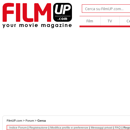
Film
TV
C
FilmUP.com
>
Forum
>
Cerca
Indice Forum
|
Registrazione
|
Modifica profilo e preferenze
|
Messaggi privati
|
FAQ
|
Reg