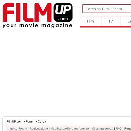
Film
TV
C
FilmUP.com
>
Forum
>
Cerca
Indice Forum
|
Registrazione
|
Modifica profilo e preferenze
|
Messaggi privati
|
FAQ
|
Reg