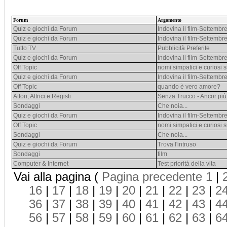
Forum
Argomento
Quiz e giochi da Forum
Indovina il film-Settembr
Quiz e giochi da Forum
Indovina il film-Settembr
Tutto TV
Pubblicità Preferite
Quiz e giochi da Forum
Indovina il film-Settembr
Off Topic
nomi simpatici e curiosi s
Quiz e giochi da Forum
Indovina il film-Settembr
Off Topic
quando è vero amore?
Attori, Attrici e Registi
Senza Trucco - Ancor più
Sondaggi
Che noia...
Quiz e giochi da Forum
Indovina il film-Settembr
Off Topic
nomi simpatici e curiosi s
Sondaggi
Che noia...
Quiz e giochi da Forum
Trova l'intruso
Sondaggi
film
Computer & Internet
Test priorità della vita
Vai alla pagina (
Pagina precedente
1
|
16
|
17
|
18
|
19
|
20
|
21
|
22
|
23
|
2
36
|
37
|
38
|
39
|
40
|
41
|
42
|
43
|
4
56
|
57
|
58
|
59
|
60
|
61
|
62
|
63
|
6