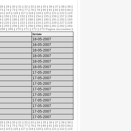
28
|
29
|
30
|
31
|
32
|
33
|
34
|
35
|
36
|
37
|
38
|
39
|
73
|
74
|
75
|
76
|
77
|
78
|
79
|
80
|
81
|
82
|
83
|
84
|
14
|
115
|
116
|
117
|
118
|
119
|
120
|
121
|
122
|
123
9
|
150
|
151
|
152
|
153
|
154
|
155
|
156
|
157
|
158
4
|
185
|
186
|
187
|
188
|
189
|
190
|
191
|
192
|
193
9
|
220
|
221
|
222
|
223
|
224
|
225
|
226
|
227
|
228
4
|
255
|
256
|
257
|
258
|
259
|
260
|
261
|
262
|
263
268
|
269
|
270
|
271
|
272
|
273
Pagina successiva
)
Inviato
18-05-2007
18-05-2007
18-05-2007
18-05-2007
18-05-2007
18-05-2007
17-05-2007
17-05-2007
17-05-2007
17-05-2007
17-05-2007
17-05-2007
17-05-2007
17-05-2007
17-05-2007
28
|
29
|
30
|
31
|
32
|
33
|
34
|
35
|
36
|
37
|
38
|
39
|
73
|
74
|
75
|
76
|
77
|
78
|
79
|
80
|
81
|
82
|
83
|
84
|
14
|
115
|
116
|
117
|
118
|
119
|
120
|
121
|
122
|
123