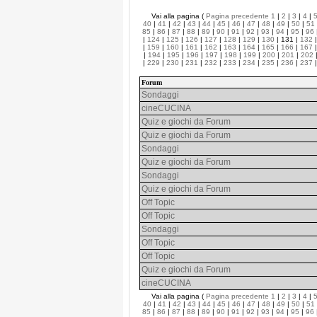
Vai alla pagina (
Pagina precedente
1
|
2
|
3
|
4
|
40
|
41
|
42
|
43
|
44
|
45
|
46
|
47
|
48
|
49
|
50
|
51
85
|
86
|
87
|
88
|
89
|
90
|
91
|
92
|
93
|
94
|
95
|
96
|
124
|
125
|
126
|
127
|
128
|
129
|
130
| 131 |
132
|
159
|
160
|
161
|
162
|
163
|
164
|
165
|
166
|
167
|
194
|
195
|
196
|
197
|
198
|
199
|
200
|
201
|
202
|
229
|
230
|
231
|
232
|
233
|
234
|
235
|
236
|
237
Forum
Sondaggi
cineCUCINA
Quiz e giochi da Forum
Quiz e giochi da Forum
Sondaggi
Quiz e giochi da Forum
Sondaggi
Quiz e giochi da Forum
Off Topic
Off Topic
Sondaggi
Off Topic
Off Topic
Quiz e giochi da Forum
cineCUCINA
Vai alla pagina (
Pagina precedente
1
|
2
|
3
|
4
|
40
|
41
|
42
|
43
|
44
|
45
|
46
|
47
|
48
|
49
|
50
|
51
85
|
86
|
87
|
88
|
89
|
90
|
91
|
92
|
93
|
94
|
95
|
96