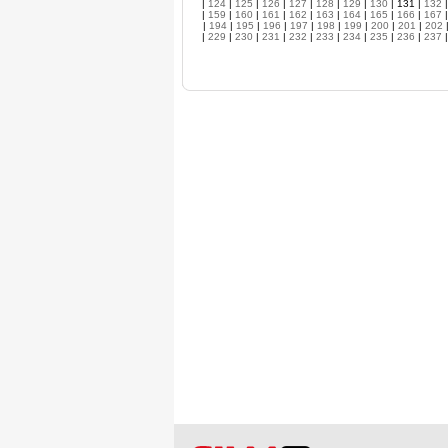
|
124
|
125
|
126
|
127
|
128
|
129
|
130
| 131 |
132
|
159
|
160
|
161
|
162
|
163
|
164
|
165
|
166
|
167
|
194
|
195
|
196
|
197
|
198
|
199
|
200
|
201
|
202
|
229
|
230
|
231
|
232
|
233
|
234
|
235
|
236
|
237