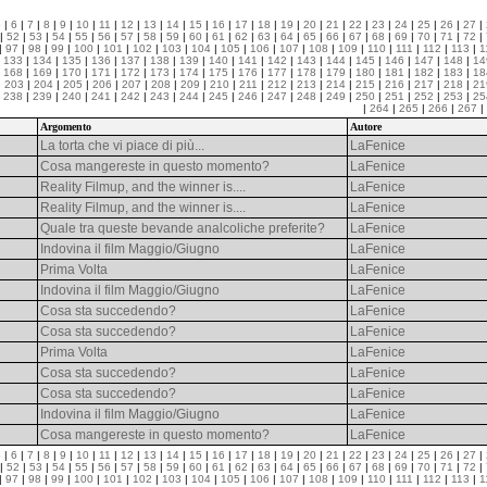
5
|
6
|
7
|
8
|
9
|
10
|
11
|
12
|
13
|
14
|
15
|
16
|
17
|
18
|
19
|
20
|
21
|
22
|
23
|
24
|
25
|
26
|
27
|
|
52
|
53
|
54
|
55
|
56
|
57
|
58
|
59
|
60
|
61
|
62
|
63
|
64
|
65
|
66
|
67
|
68
|
69
|
70
|
71
|
72
|
|
97
|
98
|
99
|
100
|
101
|
102
|
103
|
104
|
105
|
106
|
107
|
108
|
109
|
110
|
111
|
112
|
113
|
1
|
133
|
134
|
135
|
136
|
137
|
138
|
139
|
140
|
141
|
142
|
143
|
144
|
145
|
146
|
147
|
148
|
14
|
168
|
169
|
170
|
171
|
172
|
173
|
174
|
175
|
176
|
177
|
178
|
179
|
180
|
181
|
182
|
183
|
18
|
203
|
204
|
205
|
206
|
207
|
208
|
209
|
210
|
211
|
212
|
213
|
214
|
215
|
216
|
217
|
218
|
21
|
238
|
239
|
240
|
241
|
242
|
243
|
244
|
245
|
246
|
247
|
248
|
249
|
250
|
251
|
252
|
253
|
25
|
264
|
265
|
266
|
267
|
Argomento
Autore
La torta che vi piace di più...
LaFenice
Cosa mangereste in questo momento?
LaFenice
Reality Filmup, and the winner is....
LaFenice
Reality Filmup, and the winner is....
LaFenice
Quale tra queste bevande analcoliche preferite?
LaFenice
Indovina il film Maggio/Giugno
LaFenice
Prima Volta
LaFenice
Indovina il film Maggio/Giugno
LaFenice
Cosa sta succedendo?
LaFenice
Cosa sta succedendo?
LaFenice
Prima Volta
LaFenice
Cosa sta succedendo?
LaFenice
Cosa sta succedendo?
LaFenice
Indovina il film Maggio/Giugno
LaFenice
Cosa mangereste in questo momento?
LaFenice
5
|
6
|
7
|
8
|
9
|
10
|
11
|
12
|
13
|
14
|
15
|
16
|
17
|
18
|
19
|
20
|
21
|
22
|
23
|
24
|
25
|
26
|
27
|
|
52
|
53
|
54
|
55
|
56
|
57
|
58
|
59
|
60
|
61
|
62
|
63
|
64
|
65
|
66
|
67
|
68
|
69
|
70
|
71
|
72
|
|
97
|
98
|
99
|
100
|
101
|
102
|
103
|
104
|
105
|
106
|
107
|
108
|
109
|
110
|
111
|
112
|
113
|
1