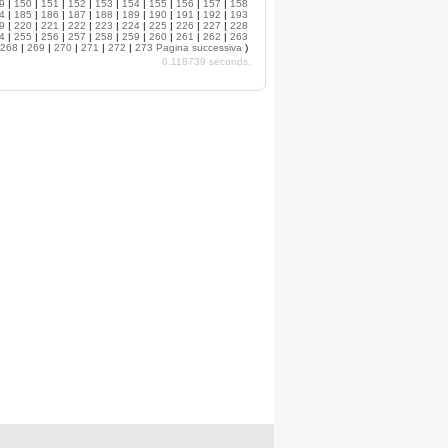
9
|
150
|
151
|
152
|
153
|
154
|
155
|
156
|
157
|
158
4
|
185
|
186
|
187
|
188
|
189
|
190
|
191
|
192
|
193
9
|
220
|
221
|
222
|
223
|
224
|
225
|
226
|
227
|
228
4
|
255
|
256
|
257
|
258
|
259
|
260
|
261
|
262
|
263
268
|
269
|
270
|
271
|
272
|
273
Pagina successiva
)
0.118739 seconds.