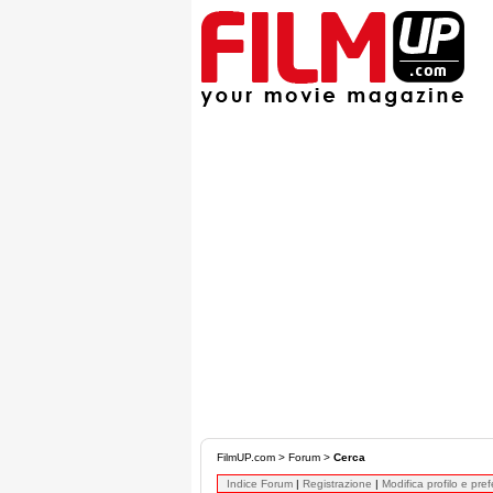
FilmUP.com
>
Forum
>
Cerca
Indice Forum
|
Registrazione
|
Modifica profilo e pre