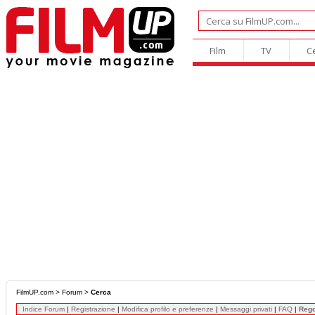
Film
TV
C
FilmUP.com
>
Forum
>
Cerca
Indice Forum
|
Registrazione
|
Modifica profilo e preferenze
|
Messaggi privati
|
FAQ
|
Reg