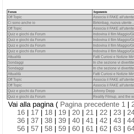
Forum
Argomento
Off Topic
Associa il FAKE all'utente
Ci sono anche io
Birkinbag, nuova utente...
Off Topic
Associa il FAKE all'utente
Quiz e giochi da Forum
Indovina il film Maggio/
Quiz e giochi da Forum
Indovina il film Maggio/
Quiz e giochi da Forum
Indovina il film Maggio/
Quiz e giochi da Forum
Indovina il film Maggio/
Attualità
Fatti Curiosi e Notizie Mi
Sondaggi
In che sezione vi divertite
Sondaggi
In che sezione vi divertite
Attualità
Fatti Curiosi e Notizie Mi
Off Topic
Associa il FAKE all'utente
Off Topic
Associa il FAKE all'utente
Quiz e giochi da Forum
Johnny Depp
Quiz e giochi da Forum
Reality Filmup, and the wi
Vai alla pagina (
Pagina precedente
1
|
16
|
17
|
18
|
19
|
20
|
21
|
22
|
23
|
2
36
|
37
|
38
|
39
|
40
|
41
|
42
|
43
|
4
56
|
57
|
58
|
59
|
60
|
61
|
62
|
63
|
6