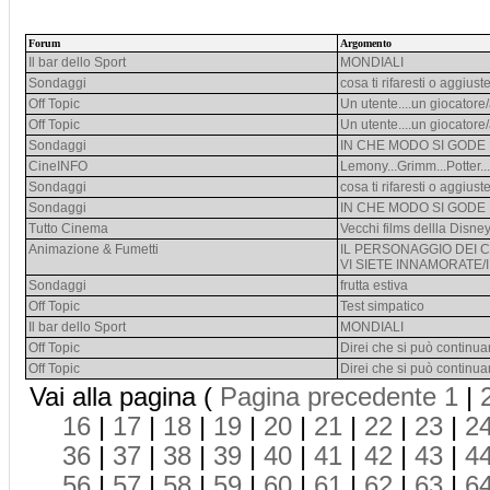
Forum
Argomento
Il bar dello Sport
MONDIALI
Sondaggi
cosa ti rifaresti o aggiuste
Off Topic
Un utente....un giocatore
Off Topic
Un utente....un giocatore
Sondaggi
IN CHE MODO SI GODE 
CineINFO
Lemony...Grimm...Potter...
Sondaggi
cosa ti rifaresti o aggiuste
Sondaggi
IN CHE MODO SI GODE 
Tutto Cinema
Vecchi films dellla Disne
Animazione & Fumetti
IL PERSONAGGIO DEI C
VI SIETE INNAMORATE/I
Sondaggi
frutta estiva
Off Topic
Test simpatico
Il bar dello Sport
MONDIALI
Off Topic
Direi che si può continuar
Off Topic
Direi che si può continuar
Vai alla pagina (
Pagina precedente
1
|
16
|
17
|
18
|
19
|
20
|
21
|
22
|
23
|
2
36
|
37
|
38
|
39
|
40
|
41
|
42
|
43
|
4
56
|
57
|
58
|
59
|
60
|
61
|
62
|
63
|
6