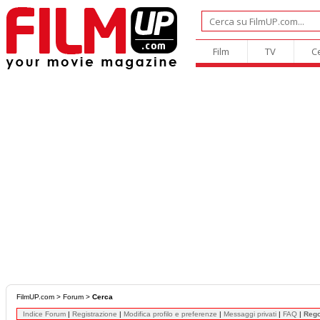
Film
TV
C
FilmUP.com
>
Forum
>
Cerca
Indice Forum
|
Registrazione
|
Modifica profilo e preferenze
|
Messaggi privati
|
FAQ
|
Reg